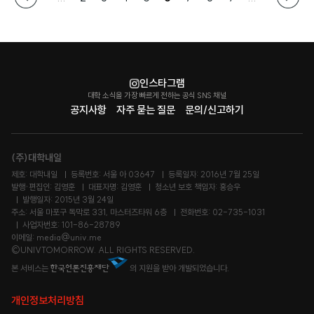
인스타그램
대학 소식을 가장 빠르게 전하는 공식 SNS 채널
공지사항
자주 묻는 질문
문의/신고하기
(주)대학내일
제호: 대학내일
등록번호: 서울 아 03647
등록일자: 2016년 7월 25일
발행·편집인: 김영훈
대표자명: 김영훈
청소년 보호 책임자: 홍승우
발행일자: 2015년 3월 24일
주소: 서울 마포구 독막로 331, 마스터즈타워 6층
전화번호: 02-735-1031
사업자번호: 101-86-28789
이메일: media@univ.me
©UNIVTOMORROW. ALL RIGHTS RESERVED.
본 서비스는
의 지원을 받아 개발되었습니다.
개인정보처리방침