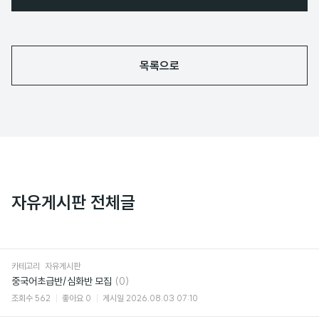
목록으로
자유게시판 전체글
카테고리
자유게시판
댓
중국어초급반/심화반 모집
(0)
글
조회수
562
좋아요
0
게시일
2026.08.03 07:10