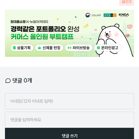
신고
광
고
배
너
댓글
0
개
닉
네
임
댓글 쓰기