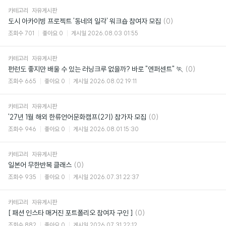
카테고리
자유게시판
댓
도시 아카이빙 프로젝트 '동네의 일각' 워크숍 참여자 모집
(0)
글
조회수
701
좋아요
0
게시일
2026.08.03 01:55
카테고리
자유게시판
댓
펀런도 좋지만 배울 수 있는 러닝크루 없을까? 바로 "엔퍼센트" 🏃
(0)
글
조회수
665
좋아요
0
게시일
2026.08.02 19:11
카테고리
자유게시판
댓
'27년 1월 해외 한류언어문화캠프(2기) 참가자 모집
(0)
글
조회수
946
좋아요
0
게시일
2026.08.01 15:30
카테고리
자유게시판
댓
일본어 무한반복 클래스
(0)
글
조회수
935
좋아요
0
게시일
2026.07.31 22:37
카테고리
자유게시판
댓
[ 패션 인스타 매거진 포트폴리오 참여자 구인 ]
(0)
글
조회수
882
좋아요
0
게시일
2026.07.31 22:12