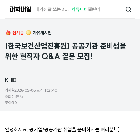
대
매거진
글 쓰는 20대
커뮤니티
캘린더
검
학
색
내
일
인기글
자유게시판
[한국보건산업진흥원] 공공기관 준비생을
위한 현직자 Q&A 질문 모집!
KHIDI
게시일
2026-05-06 오전 11:21:40
조회수
8975
좋아요
0
안녕하세요, 공기업/공공기관 취업을 준비하시는 여러분! :)