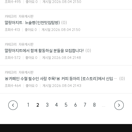
조회수
495
좋아요
0
게시일
2026.08.04 21:50
카테고리
자유게시판
댓
말랑아지트 : In슐랭(인천맛집탐방)
(0)
글
조회수
413
좋아요
0
게시일
2026.08.04 21:50
카테고리
자유게시판
댓
말랑아지트에서 함께 활동하실 분들을 모집합니다!
(0)
글
조회수
572
좋아요
0
게시일
2026.08.04 21:48
카테고리
자유게시판
댓
🚨카페인 수혈 필수인 사람 주목!🚨 커피 동아리 [로스토리]에서 신입 부원 모집
(0)
글
조회수
464
좋아요
0
게시일
2026.08.04 21:43
1
2
3
4
5
6
7
8
...