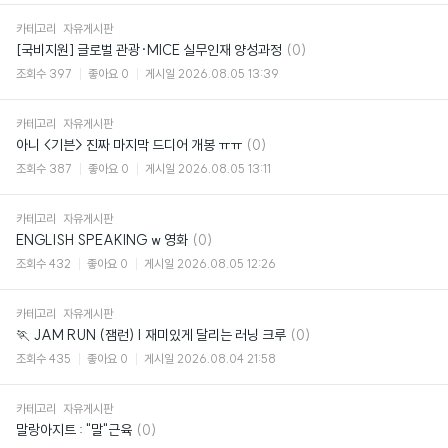
카테고리
자유게시판
댓
[국비지원] 글로벌 관광·MICE 실무인재 양성과정
(0)
글
조회수
397
좋아요
0
게시일
2026.08.05 13:39
카테고리
자유게시판
댓
아니 <기븐> 진짜 마지막 드디어 개봉 ㅠㅠ
(0)
글
조회수
387
좋아요
0
게시일
2026.08.05 13:11
카테고리
자유게시판
댓
ENGLISH SPEAKING w 영화
(0)
글
조회수
432
좋아요
0
게시일
2026.08.05 12:26
카테고리
자유게시판
댓
🏃 JAM RUN (잼런) | 재미있게 달리는 러닝 크루
(0)
글
조회수
435
좋아요
0
게시일
2026.08.04 21:58
카테고리
자유게시판
댓
말랑아지트 : "말"근육
(0)
글