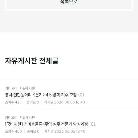
목록으로
자유게시판 전체글
카테고리
자유게시판
댓
봉사 연합동아리 <온기> 4.5 방학 기수 모집
(0)
글
조회수
425
좋아요
0
게시일
2026.08.05 16:40
카테고리
자유게시판
댓
[국비지원] 스마트물류·무역 실무 전문가 양성과정
(0)
글
조회수
450
좋아요
0
게시일
2026.08.05 13:40