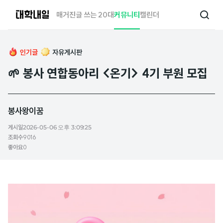
대
매거진
글 쓰는 20대
커뮤니티
캘린더
검
학
색
내
일
인기글
자유게시판
🌱 봉사 연합동아리 <온기> 4기 부원 모집
봉사왕이꿈
게시일
2026-05-06 오후 3:09:25
조회수
9016
좋아요
0