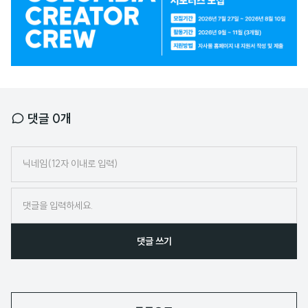
배
너
댓글
0
개
닉
네
임
댓글 쓰기