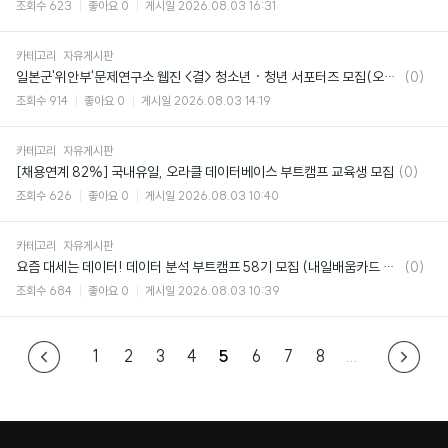
조회수
623
좋아요
0
게시일
2026.08.03 16:31
카테고리
자유게시판
댓
일본군'위안부'문제연구소 웹진 <결> 청소년 · 청년 서포터즈 모집(오늘마감!!)
(0)
글
조회수
914
좋아요
0
게시일
2026.08.03 14:19
카테고리
자유게시판
댓
[채용연계 82%] 국내유일, 오라클 데이터베이스 부트캠프 교육생 모집
(0)
글
조회수
626
좋아요
0
게시일
2026.08.03 10:40
카테고리
자유게시판
댓
요즘 대세는 데이터! 데이터 분석 부트캠프 58기 모집 (내일배움카드 95% 국비지원)
(0)
글
조회수
684
좋아요
0
게시일
2026.08.03 10:39
1
2
3
4
5
6
7
8
...