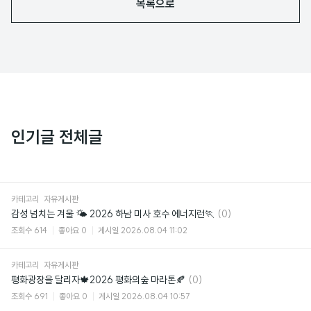
목록으로
인기글 전체글
카테고리
자유게시판
댓
감성 넘치는 겨울 🌤️ 2026 하남 미사 호수 에너지런🏃
(0)
글
조회수
614
좋아요
0
게시일
2026.08.04 11:02
카테고리
자유게시판
댓
평화광장을 달리자🍁2026 평화의숲 마라톤🍂
(0)
글
조회수
691
좋아요
0
게시일
2026.08.04 10:57