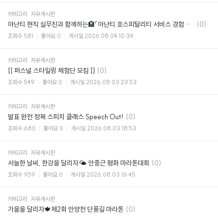
카테고리
자유게시판
댓
아난티 현직 실무진과 함께하는🏨「아난티 호스피탈리티 서비스 경험 디자인 아카데미」
(0)
글
조회수
581
좋아요
0
게시일
2026.08.04 10:34
카테고리
자유게시판
댓
[[ 퍼스널 스타일링 체험단 모집 ]]
(0)
글
조회수
549
좋아요
0
게시일
2026.08.03 23:53
카테고리
자유게시판
댓
발표 완전 정복 스피치 클래스 Speech Out!
(0)
글
조회수
680
좋아요
0
게시일
2026.08.03 18:53
카테고리
자유게시판
댓
서늘한 날씨, 한강을 달리자🌤️ 안중근 평화 마라톤대회
(0)
글
조회수
959
좋아요
0
게시일
2026.08.03 16:45
카테고리
자유게시판
댓
가을을 달리자🍁제2회 안양천 단풍길 마라톤
(0)
글