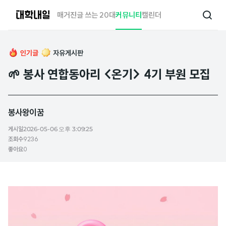
대
매거진
글 쓰는 20대
커뮤니티
캘린더
검
학
색
내
일
인기글
자유게시판
🌱 봉사 연합동아리 <온기> 4기 부원 모집
봉사왕이꿈
게시일
2026-05-06 오후 3:09:25
조회수
9236
좋아요
0