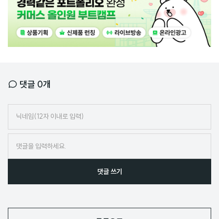
배
너
댓글
0
개
닉
네
임
댓글 쓰기