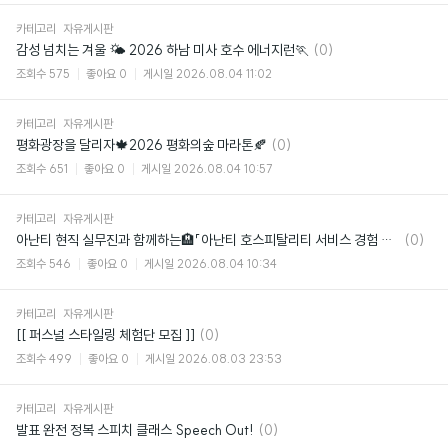
카테고리
자유게시판
댓
감성 넘치는 겨울 🌤️ 2026 하남 미사 호수 에너지런🏃
(0)
글
조회수
575
좋아요
0
게시일
2026.08.04 11:02
카테고리
자유게시판
댓
평화광장을 달리자🍁2026 평화의숲 마라톤🍂
(0)
글
조회수
651
좋아요
0
게시일
2026.08.04 10:57
카테고리
자유게시판
댓
아난티 현직 실무진과 함께하는🏨「아난티 호스피탈리티 서비스 경험 디자인 아카데미」
(0)
글
조회수
546
좋아요
0
게시일
2026.08.04 10:34
카테고리
자유게시판
댓
[[ 퍼스널 스타일링 체험단 모집 ]]
(0)
글
조회수
499
좋아요
0
게시일
2026.08.03 23:53
카테고리
자유게시판
댓
발표 완전 정복 스피치 클래스 Speech Out!
(0)