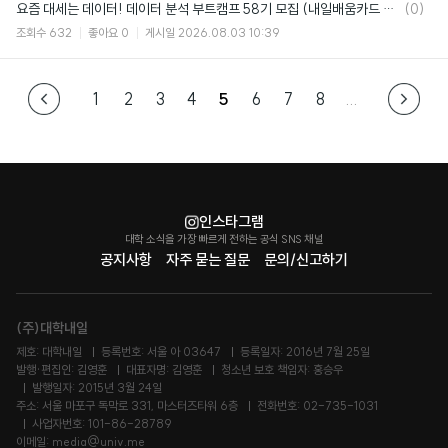
댓
요즘 대세는 데이터! 데이터 분석 부트캠프 58기 모집 (내일배움카드 95% 국비지원)
(0)
글
조회수
632
좋아요
0
게시일
2026.08.03 10:39
1
2
3
4
5
6
7
8
...
인스타그램
대학 소식을 가장 빠르게 전하는 공식 SNS 채널
공지사항
자주 묻는 질문
문의/신고하기
(주)대학내일
제호: 대학내일
등록번호: 서울 아 03647
등록일자: 2016년 7월 25일
발행·편집인: 김영훈
대표자명: 김영훈
청소년 보호 책임자: 홍승우
발행일자: 2015년 3월 24일
주소: 서울 마포구 독막로 331, 마스터즈타워 6층
전화번호: 02-735-1031
사업자번호: 101-86-28789
이메일: media@univ.me