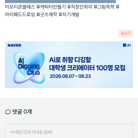
이모티콘클래스 #캐릭터만들기 #직장인취미 #그림독학 #
아이패드드로잉 #굿즈제작 #자기개발
신고
광
고
배
너
댓글
0
개
닉
네