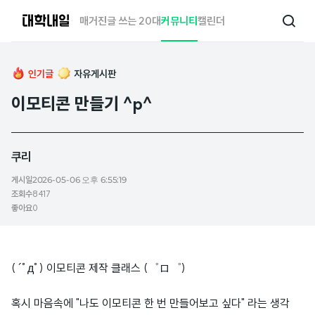
대
매거진
글 쓰는 20대
커뮤니티
캘린더
검
학
색
내
일
인기글
자유게시판
이모티콘 만들기 ^p^
쿠리
게시일
2026-05-06 오후 6:55:19
조회수
8417
좋아요
0
( ´ﾟдﾟ) 이모티콘 제작 클래스 (゜ロ゜)
혹시 마음속에 "나도 이모티콘 한 번 만들어보고 싶다" 라는 생각