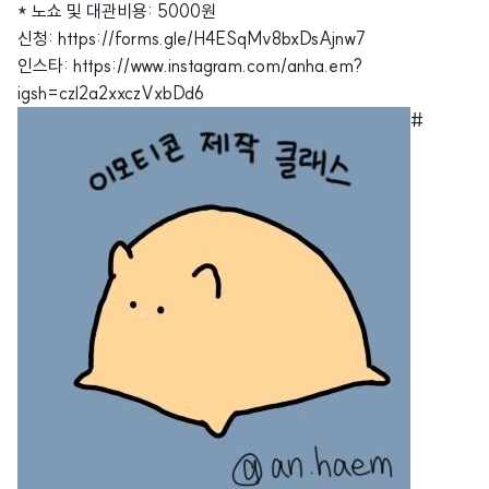
* 노쇼 및 대관비용: 5000원
신청: https://forms.gle/H4ESqMv8bxDsAjnw7
인스타: https://www.instagram.com/anha.em?
igsh=czl2a2xxczVxbDd6
#