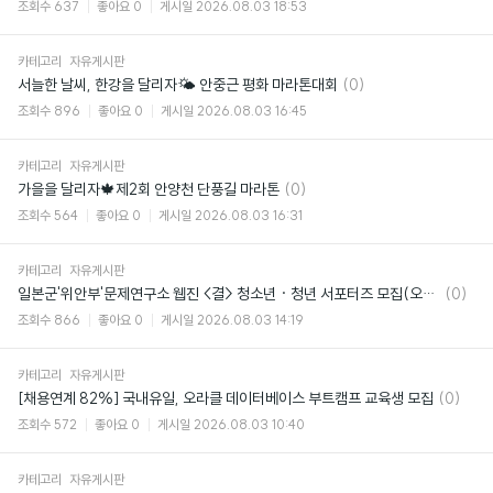
글
조회수
637
좋아요
0
게시일
2026.08.03 18:53
카테고리
자유게시판
댓
서늘한 날씨, 한강을 달리자🌤️ 안중근 평화 마라톤대회
(0)
글
조회수
896
좋아요
0
게시일
2026.08.03 16:45
카테고리
자유게시판
댓
가을을 달리자🍁제2회 안양천 단풍길 마라톤
(0)
글
조회수
564
좋아요
0
게시일
2026.08.03 16:31
카테고리
자유게시판
댓
일본군'위안부'문제연구소 웹진 <결> 청소년 · 청년 서포터즈 모집(오늘마감!!)
(0)
글
조회수
866
좋아요
0
게시일
2026.08.03 14:19
카테고리
자유게시판
댓
[채용연계 82%] 국내유일, 오라클 데이터베이스 부트캠프 교육생 모집
(0)
글
조회수
572
좋아요
0
게시일
2026.08.03 10:40
카테고리
자유게시판