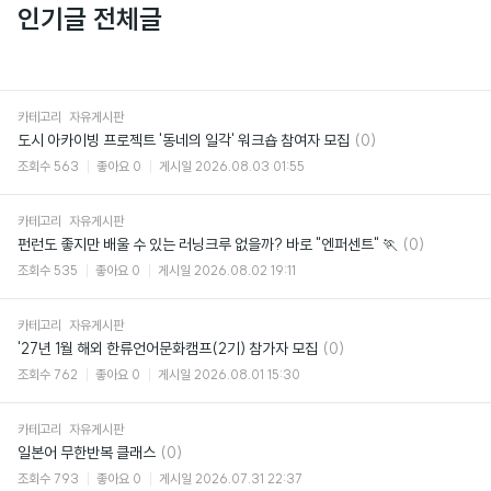
인기글 전체글
카테고리
자유게시판
댓
도시 아카이빙 프로젝트 '동네의 일각' 워크숍 참여자 모집
(0)
글
조회수
563
좋아요
0
게시일
2026.08.03 01:55
카테고리
자유게시판
댓
펀런도 좋지만 배울 수 있는 러닝크루 없을까? 바로 "엔퍼센트" 🏃
(0)
글
조회수
535
좋아요
0
게시일
2026.08.02 19:11
카테고리
자유게시판
댓
'27년 1월 해외 한류언어문화캠프(2기) 참가자 모집
(0)
글
조회수
762
좋아요
0
게시일
2026.08.01 15:30
카테고리
자유게시판
댓
일본어 무한반복 클래스
(0)
글
조회수
793
좋아요
0
게시일
2026.07.31 22:37