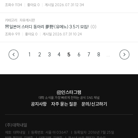
글
조회수
1134
좋아요
0
게시일
2026.07.31 12:34
카테고리
자유게시판
댓
⛩일본어 스터디 동아리 夢野(유메노) 3.5기 모집!
(0)
글
조회수
911
좋아요
0
게시일
2026.07.31 10:24
1
2
3
4
5
6
7
8
...
인스타그램
대학 소식을 가장 빠르게 전하는 공식 SNS 채널
공지사항
자주 묻는 질문
문의/신고하기
(주)대학내일
제호: 대학내일
등록번호: 서울 아 03647
등록일자: 2016년 7월 25일
발행·편집인: 김영훈
대표자명: 김영훈
청소년 보호 책임자: 홍승우