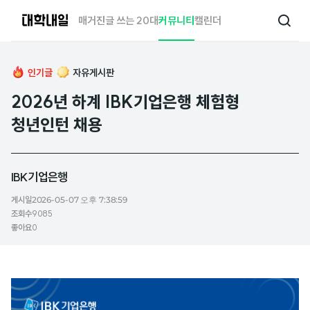
대
매거진
글 쓰는 20대
커뮤니티
캘린더
검
학
색
내
일
인기글
자유게시판
2026년 하계 IBK기업은행 체험형
청년인턴 채용
IBK기업은행
게시일
2026-05-07 오후 7:38:59
조회수
9085
좋아요
0