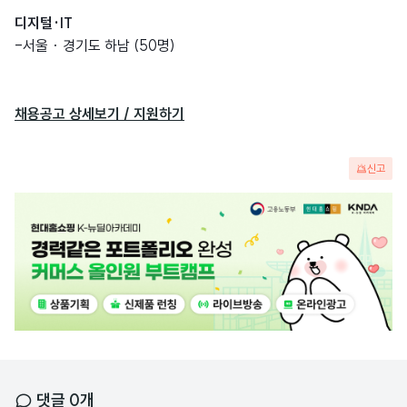
디지털·IT
-서울 · 경기도 하남 (50명)
채용공고 상세보기 / 지원하기
신고
광
고
배
너
댓글
0
개