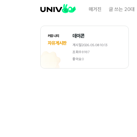
대
매거진
글 쓰는 20대
학
내
일
데이콘
커뮤니티
자유게시판
게시일
2026.05.08 10:13
조회수
8987
좋아요
0