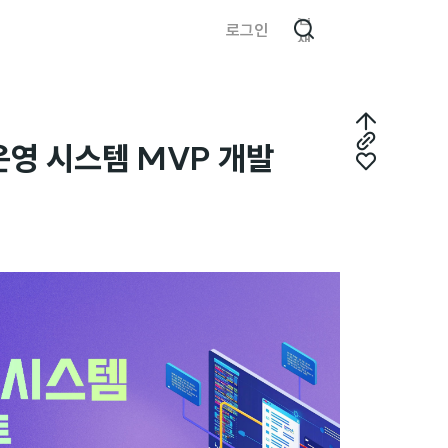
검
로그인
색
최
 운영 시스템 MVP 개발
링
상
좋
크
단
아
복
으
요
사
로