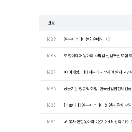
목
번호
록
번
댓
1689
일본어 스터디는? 유메노!
(0)
호
글
번
1688
💙영어회화 동아리 스픽업 신입부원 모집 
호
번
1687
📢 마케팅, 어디서부터 시작해야 할지 고민
호
번
1686
공공기관 정규직 취업! 한국산업안전보건공단 
호
번
1685
[코토버디] 일본어 스터디 & 일본 문화 모임
호
번
1684
🌱 봉사 연합동아리 <온기> 4.5 방학 기수
호