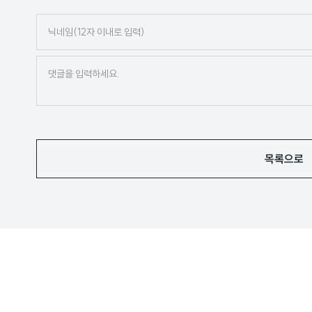
닉
네
임
목록으로