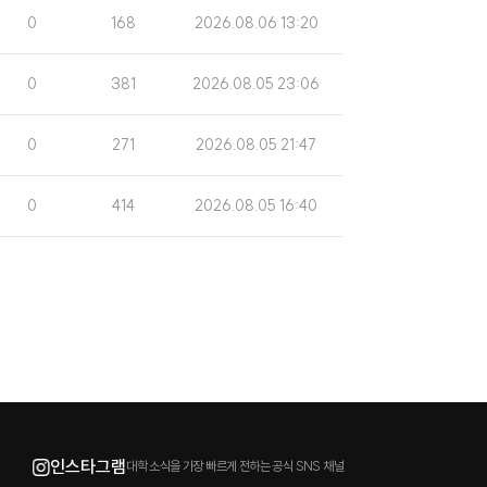
수
일
조
게
0
168
2026.08.06 13:20
회
시
수
일
조
게
0
381
2026.08.05 23:06
회
시
수
일
조
게
0
271
2026.08.05 21:47
회
시
수
일
조
게
0
414
2026.08.05 16:40
회
시
수
일
인스타그램
대학 소식을 가장 빠르게 전하는 공식 SNS 채널