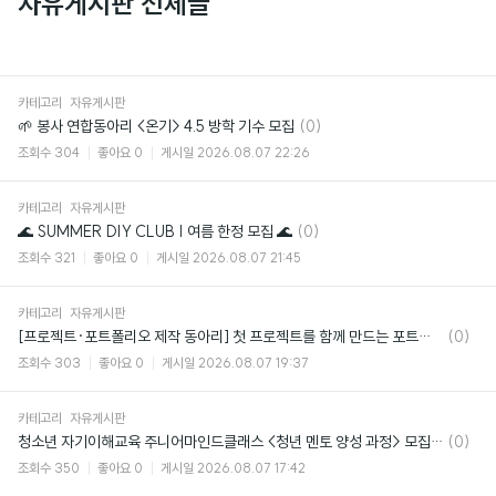
자유게시판 전체글
카테고리
자유게시판
댓
🌱 봉사 연합동아리 <온기> 4.5 방학 기수 모집
(0)
글
조회수
304
좋아요
0
게시일
2026.08.07 22:26
카테고리
자유게시판
댓
🌊 SUMMER DIY CLUB | 여름 한정 모집 🌊
(0)
글
조회수
321
좋아요
0
게시일
2026.08.07 21:45
카테고리
자유게시판
댓
[프로젝트·포트폴리오 제작 동아리] 첫 프로젝트를 함께 만드는 포트업 신입 부원 모집!
(0)
글
조회수
303
좋아요
0
게시일
2026.08.07 19:37
카테고리
자유게시판
댓
청소년 자기이해교육 주니어마인드클래스 <청년 멘토 양성 과정> 모집 (~8/19)
(0)
글
조회수
350
좋아요
0
게시일
2026.08.07 17:42