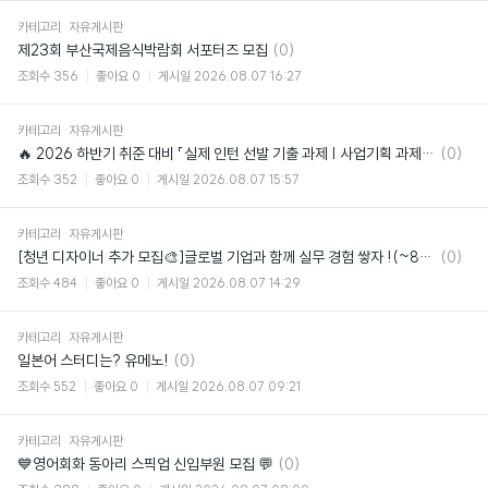
카테고리
자유게시판
댓
제23회 부산국제음식박람회 서포터즈 모집
(0)
글
조회수
356
좋아요
0
게시일
2026.08.07 16:27
카테고리
자유게시판
댓
🔥 2026 하반기 취준 대비 「실제 인턴 선발 기출 과제 | 사업기획 과제 모의고사
(0)
글
조회수
352
좋아요
0
게시일
2026.08.07 15:57
카테고리
자유게시판
댓
[청년 디자이너 추가 모집🎨]글로벌 기업과 함께 실무 경험 쌓자 !(~8/14 마감)
(0)
글
조회수
484
좋아요
0
게시일
2026.08.07 14:29
카테고리
자유게시판
댓
일본어 스터디는? 유메노!
(0)
글
조회수
552
좋아요
0
게시일
2026.08.07 09:21
카테고리
자유게시판
댓
💙영어회화 동아리 스픽업 신입부원 모집 💬
(0)
글