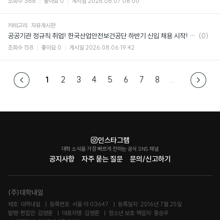
조회수
388
좋아요
0
게시일
2026.08.07 08:00
카테고리
자유게시판
댓
공공기관 정규직 취업! 한국산업안전보건공단 하반기 신입 채용 시작! (~8/24)
(0)
글
조회수
158
좋아요
0
게시일
2026.08.06 19:42
1
2
3
4
5
6
7
8
...
인스타그램
대학 소식을 가장 빠르게 전하는 공식 SNS 채널
공지사항
자주 묻는 질문
문의/신고하기
(주)대학내일
제호: 대학내일
등록번호: 서울 아 03647
등록일자: 2016년 7월 25일
발행·편집인: 김영훈
대표자명: 김영훈
청소년 보호 책임자: 홍승우