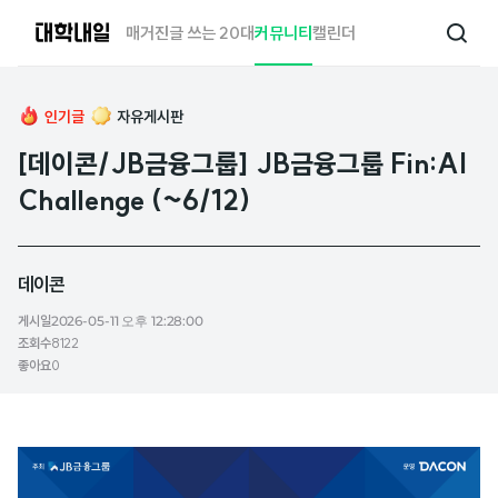
대
매거진
글 쓰는 20대
커뮤니티
캘린더
검
학
색
내
일
인기글
자유게시판
[데이콘/JB금융그룹] JB금융그룹 Fin:AI
Challenge (~6/12)
데이콘
게시일
2026-05-11 오후 12:28:00
조회수
8122
좋아요
0