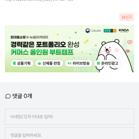
신고
광
고
배
너
댓글
0
개
닉
네
임