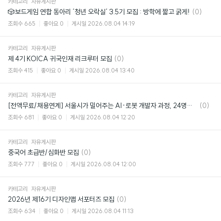
카테고리
자유게시판
댓
🎲보드게임 연합 동아리 ‘청년 오락실‘ 3.5기 모집 : 방학에 짧고 굵게!
(0)
글
조회수
665
좋아요
0
게시일
2026.08.04 14:19
카테고리
자유게시판
댓
제 4기 KOICA 귀국인재 리크루터 모집
(0)
글
조회수
415
좋아요
0
게시일
2026.08.04 13:40
카테고리
자유게시판
댓
[전액무료/채용연계] 서울시가 밀어주는 AI·로봇 개발자 과정, 24명만 뽑아요 🤖
(0)
글
조회수
681
좋아요
0
게시일
2026.08.04 12:20
카테고리
자유게시판
댓
중국어 초급반/심화반 모집
(0)
글
조회수
777
좋아요
0
게시일
2026.08.04 12:00
카테고리
자유게시판
댓
2026년 제16기 디자인맵 서포터즈 모집
(0)
글
조회수
634
좋아요
0
게시일
2026.08.04 11:13