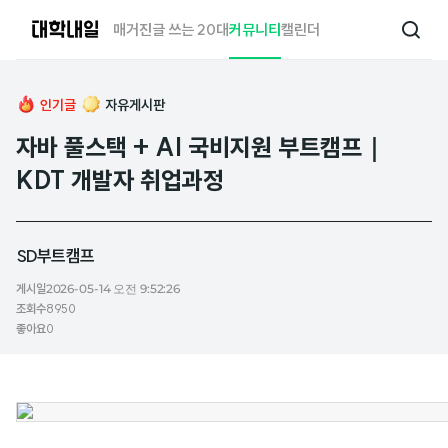
대
매거진
글 쓰는 20대
커뮤니티
캘린더
검
학
색
내
일
인기글
자유게시판
자바 풀스택 + AI 국비지원 부트캠프｜
KDT 개발자 취업과정
SD부트캠프
게시일
2026-05-14 오전 9:52:26
조회수
8950
좋아요
0