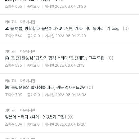
글
조회수
655
좋아요
0
게시일
2026.08.04 21:30
카테고리
자유게시판
댓
🌊 올 여름, 방학할 때 놀면어때?🎵 : 인천 20대 취미 동아리 1기 모집
(0)
글
조회수
560
좋아요
0
게시일
2026.08.04 21:20
카테고리
자유게시판
댓
🗿 [인천] 한능검 1급 단기 합격 스터디 『인천개항』 크루 모집!
(0)
글
조회수
526
좋아요
0
게시일
2026.08.04 21:13
카테고리
자유게시판
댓
🌺「독립운동의 발자취를 따라, 경북 역사로드」🌺
(0)
글
조회수
709
좋아요
0
게시일
2026.08.04 16:36
카테고리
자유게시판
댓
일본어 스터디 <유메노> 3.5기 모집!
(0)
글
조회수
584
좋아요
0
게시일
2026.08.04 15:28