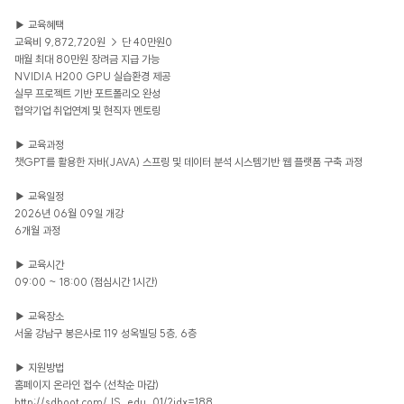
▶ 교육혜택
교육비 9,872,720원 → 단 40만원0
매월 최대 80만원 장려금 지급 가능
NVIDIA H200 GPU 실습환경 제공
실무 프로젝트 기반 포트폴리오 완성
협약기업 취업연계 및 현직자 멘토링
▶ 교육과정
챗GPT를 활용한 자바(JAVA) 스프링 및 데이터 분석 시스템기반 웹 플랫폼 구축 과정
▶ 교육일정
2026년 06월 09일 개강
6개월 과정
▶ 교육시간
09:00 ~ 18:00 (점심시간 1시간)
▶ 교육장소
서울 강남구 봉은사로 119 성옥빌딩 5층, 6층
▶ 지원방법
홈페이지 온라인 접수 (선착순 마감)
http://sdboot.com/JS_edu_01/?idx=188