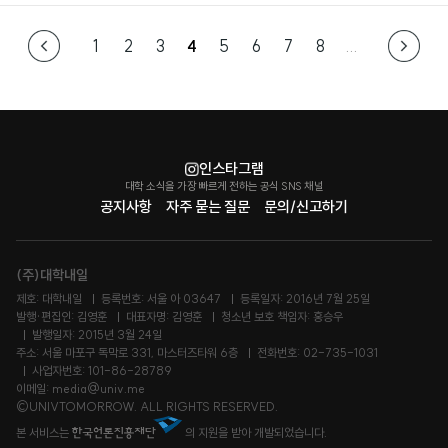
1
2
3
4
5
6
7
8
...
인스타그램
대학 소식을 가장 빠르게 전하는 공식 SNS 채널
공지사항
자주 묻는 질문
문의/신고하기
(주)대학내일
제호: 대학내일
등록번호: 서울 아 03647
등록일자: 2016년 7월 25일
발행·편집인: 김영훈
대표자명: 김영훈
청소년 보호 책임자: 홍승우
발행일자: 2015년 3월 24일
주소: 서울 마포구 독막로 331, 마스터즈타워 6층
전화번호: 02-735-1031
사업자번호: 101-86-28789
이메일: media@univ.me
©UNIVTOMORROW. ALL RIGHTS RESERVED.
본 서비스는
의 지원을 받아 개발되었습니다.