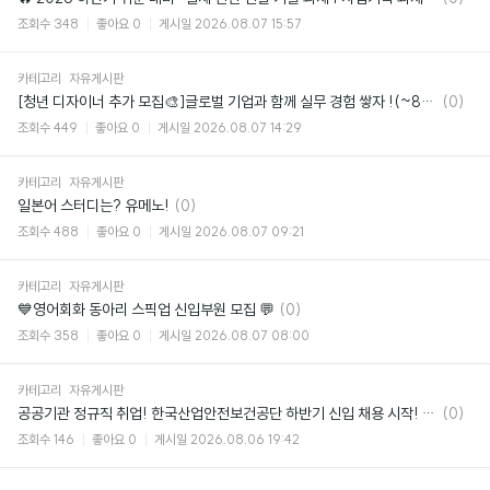
글
조회수
348
좋아요
0
게시일
2026.08.07 15:57
카테고리
자유게시판
댓
[청년 디자이너 추가 모집🎨]글로벌 기업과 함께 실무 경험 쌓자 !(~8/14 마감)
(0)
글
조회수
449
좋아요
0
게시일
2026.08.07 14:29
카테고리
자유게시판
댓
일본어 스터디는? 유메노!
(0)
글
조회수
488
좋아요
0
게시일
2026.08.07 09:21
카테고리
자유게시판
댓
💙영어회화 동아리 스픽업 신입부원 모집 💬
(0)
글
조회수
358
좋아요
0
게시일
2026.08.07 08:00
카테고리
자유게시판
댓
공공기관 정규직 취업! 한국산업안전보건공단 하반기 신입 채용 시작! (~8/24)
(0)
글
조회수
146
좋아요
0
게시일
2026.08.06 19:42