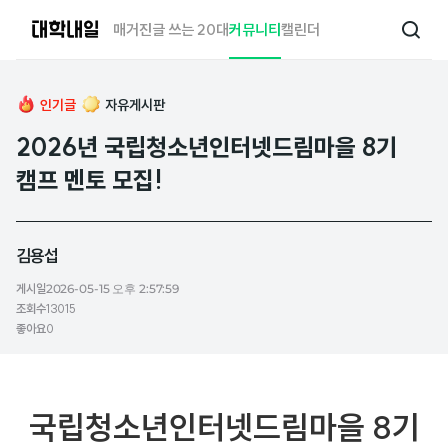
대
매거진
글 쓰는 20대
커뮤니티
캘린더
검
학
색
내
일
인기글
자유게시판
2026년 국립청소년인터넷드림마을 8기
캠프 멘토 모집!
김용섭
게시일
2026-05-15 오후 2:57:59
조회수
13015
좋아요
0
국립청소년인터넷드림마을 8기