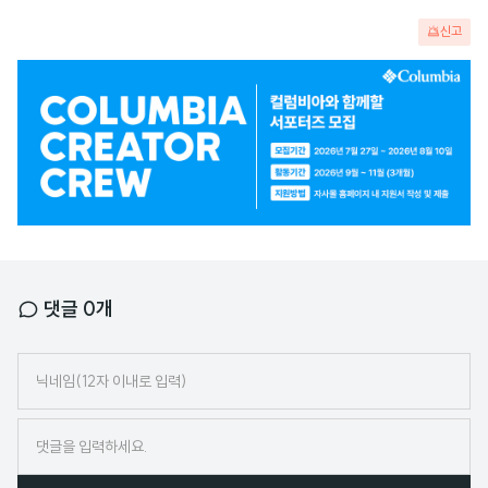
신고
광
고
배
너
댓글
0
개
닉
네
임