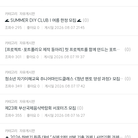
카테고리
자유게시판
댓
🌊 SUMMER DIY CLUB | 여름 한정 모집 🌊
(0)
글
조회수
295
좋아요
0
게시일
2026.08.07 21:45
카테고리
자유게시판
댓
[프로젝트·포트폴리오 제작 동아리] 첫 프로젝트를 함께 만드는 포트업 신입 부원 모집!
(0)
글
조회수
301
좋아요
0
게시일
2026.08.07 19:37
카테고리
자유게시판
댓
청소년 자기이해교육 주니어마인드클래스 <청년 멘토 양성 과정> 모집 (~8/19)
(0)
글
조회수
349
좋아요
0
게시일
2026.08.07 17:42
카테고리
자유게시판
댓
제23회 부산국제음식박람회 서포터즈 모집
(0)
글
조회수
355
좋아요
0
게시일
2026.08.07 16:27
카테고리
자유게시판
댓
🔥 2026 하반기 취준 대비 「실제 인턴 선발 기출 과제 | 사업기획 과제 모의고사
(0)