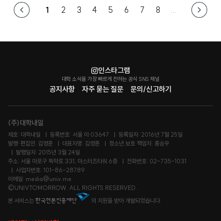
1
2
3
4
5
6
7
8
...
인스타그램
대학 소식을 가장 빠르게 전하는 공식 SNS 채널
공지사항
자주 묻는 질문
문의/신고하기
(주)대학내일
제호: 대학내일
등록번호: 서울 아 03647
등록일자: 2016년 7월 25일
발행·편집인: 김영훈
대표자명: 김영훈
청소년 보호 책임자: 홍승우
발행일자: 2015년 3월 24일
주소: 서울 마포구 독막로 331, 마스터즈타워 6층
전화번호: 02-735-1031
사업자번호: 101-86-28789
이메일: media@univ.me
©UNIVTOMORROW. ALL RIGHTS RESERVED.
본 서비스는
의 지원을 받아 개발되었습니다.