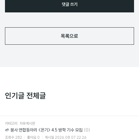
댓글 쓰기
목록으로
인기글 전체글
카테고리
자유게시판
댓
🌱 봉사 연합동아리 <온기> 4.5 방학 기수 모집
(0)
글
조회수
282
좋아요
0
게시일
2026.08.07 22:26