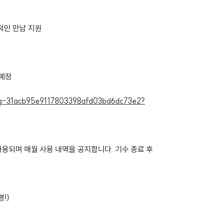
적인 만남 지원
 예정
re-Log-31acb95e9117803398afd03bd6dc73e2?
사용되며 매월 사용 내역을 공지합니다. 기수 종료 후
!)