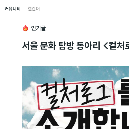
커뮤니티
캘린더
인기글
서울 문화 탐방 동아리 <컬처