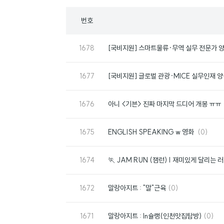
목
번호
록
번
1678
[국비지원] 스마트물류·무역 실무 전문가 
호
번
1677
[국비지원] 글로벌 관광·MICE 실무인재 
호
번
1676
아니 <기븐> 진짜 마지막 드디어 개봉 ㅠㅠ
호
번
댓
1675
ENGLISH SPEAKING w 영화
(0)
호
글
번
1674
🏃 JAM RUN (잼런) | 재미있게 달리는 
호
번
댓
1672
말랑아지트 : "말"근육
(0)
호
글
번
댓
1671
말랑아지트 : In슐랭(인천맛집탐방)
(0)