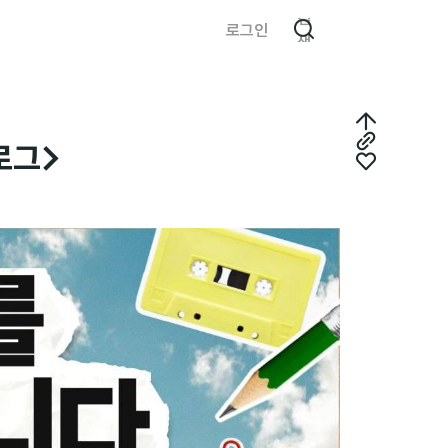
검
로그인
색
최
로그>
링
상
좋
크
단
아
복
으
요
사
로