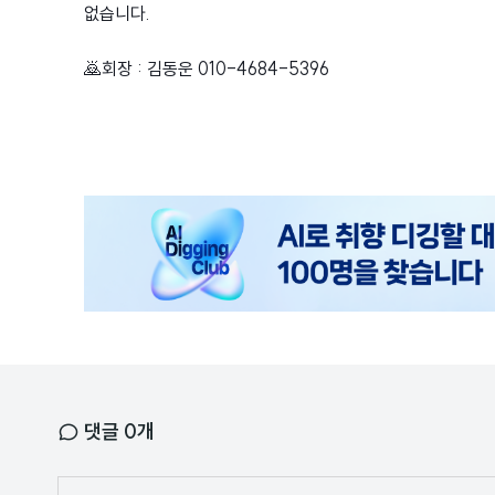
없습니다.
🙇회장 : 김동운 010-4684-5396
광
고
배
너
댓글
0
개
닉