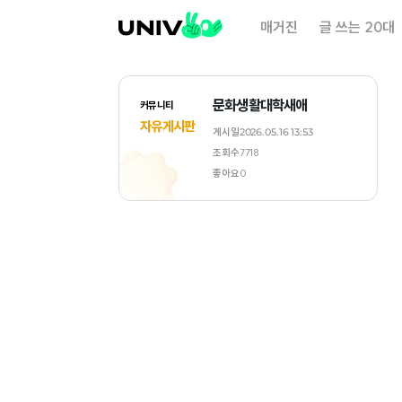
대
매거진
글 쓰는 20대
학
내
일
문화생활대학새애
커뮤니티
자유게시판
게시일
2026.05.16 13:53
조회수
7718
좋아요
0