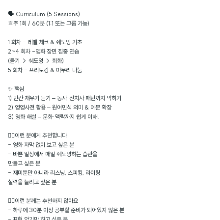
🗣️ Curriculum (5 Sessions)
※주 1회 / 60분 (1:1 또는 그룹 가능)
1 회차 - 레벨 체크 & 쉐도잉 기초
2~4 회차 -영화 장면 집중 연습
(듣기 → 쉐도잉 → 회화)
5 회차 - 프리토킹 & 마무리 나눔
✨ 핵심
1) 빈칸 채우기 듣기 – 동사·전치사 패턴까지 익히기
2) 영영사전 활용 – 원어민식 의미 & 예문 확장
3) 영화 해설 – 문화·맥락까지 쉽게 이해!
🙆‍♀️이런 분에게 추천합니다
- 영화 자막 없이 보고 싶은 분
- 바쁜 일상에서 매일 쉐도잉하는 습관을
만들고 싶은 분
- 재미뿐만 아니라 리스닝, 스피킹, 라이팅
실력을 늘리고 싶은 분
🙅‍♀️이런 분께는 추천하지 않아요
- 하루에 30분 이상 공부할 준비가 되어있지 않은 분
- 표현 암기만 하고 싶은 분