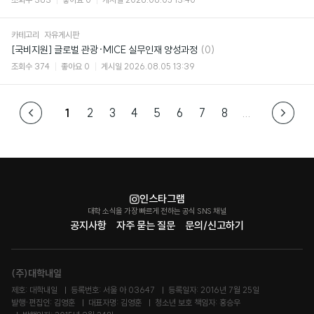
카테고리
자유게시판
댓
[국비지원] 글로벌 관광·MICE 실무인재 양성과정
(0)
글
조회수
374
좋아요
0
게시일
2026.08.05 13:39
1
2
3
4
5
6
7
8
...
인스타그램
대학 소식을 가장 빠르게 전하는 공식 SNS 채널
공지사항
자주 묻는 질문
문의/신고하기
(주)대학내일
제호: 대학내일
등록번호: 서울 아 03647
등록일자: 2016년 7월 25일
발행·편집인: 김영훈
대표자명: 김영훈
청소년 보호 책임자: 홍승우