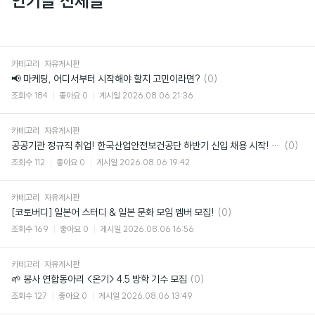
인기글 전체글
카테고리
자유게시판
댓
📢 마케팅, 어디서부터 시작해야 할지 고민이라면?
(0)
글
조회수
184
좋아요
0
게시일
2026.08.06 21:36
카테고리
자유게시판
댓
공공기관 정규직 취업! 한국산업안전보건공단 하반기 신입 채용 시작! (~8/24)
(0)
글
조회수
112
좋아요
0
게시일
2026.08.06 19:42
카테고리
자유게시판
댓
[코토버디] 일본어 스터디 & 일본 문화 모임 멤버 모집!
(0)
글
조회수
169
좋아요
0
게시일
2026.08.06 16:56
카테고리
자유게시판
댓
🌱 봉사 연합동아리 <온기> 4.5 방학 기수 모집
(0)
글
조회수
127
좋아요
0
게시일
2026.08.06 13:49