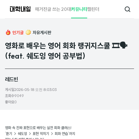
대
매거진
글 쓰는 20대
커뮤니티
캘린더
검
학
색
내
일
인기글
자유게시판
영화로 배우는 영어 회화 랭귀지스쿨 🎞️🗣️
(feat. 쉐도잉 영어 공부법)
레드빈
게시일
2026-05-18 오전 8:03:03
조회수
9049
좋아요
0
영화 속 진짜 표현으로 배우는 실전 회화 클래스!
‘듣기 → 쉐도잉 → 표현 익히기 → 회화 연습’까지