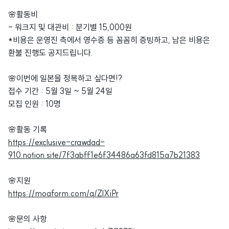
🌸활동비
- 워크지 및 대관비 : 분기별 15,000원
*비용은 운영진 측에서 영수증 등 꼼꼼히 증빙하고, 남은 비용은
환불 진행도 공지드립니다.
🌸이번에 일본을 정복하고 싶다면!?
접수 기간 : 5월 3일 ~ 5월 24일
모집 인원 : 10명
🌸활동 기록
https://exclusive-crawdad-
910.notion.site/7f3abff1e6f34486a63fd815a7b21383
🌸지원
https://moaform.com/q/ZlXiPr
🌸문의 사항