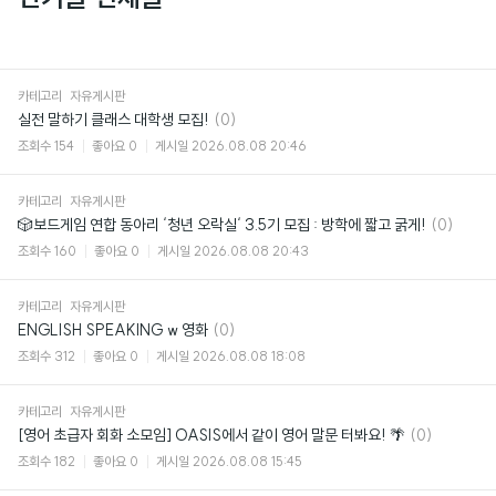
카테고리
자유게시판
댓
실전 말하기 클래스 대학생 모집!
(0)
글
조회수
154
좋아요
0
게시일
2026.08.08 20:46
카테고리
자유게시판
댓
🎲보드게임 연합 동아리 ‘청년 오락실‘ 3.5기 모집 : 방학에 짧고 굵게!
(0)
글
조회수
160
좋아요
0
게시일
2026.08.08 20:43
카테고리
자유게시판
댓
ENGLISH SPEAKING w 영화
(0)
글
조회수
312
좋아요
0
게시일
2026.08.08 18:08
카테고리
자유게시판
댓
[영어 초급자 회화 소모임] OASIS에서 같이 영어 말문 터봐요! 🌴
(0)
글
조회수
182
좋아요
0
게시일
2026.08.08 15:45