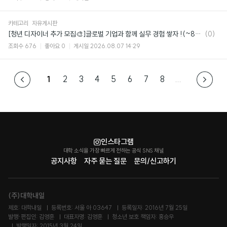
카테고리
자유게시판
댓
[청년 디자이너 추가 모집🎨]글로벌 기업과 함께 실무 경험 쌓자 !(~8/14 마감)
(0)
글
조회수
676
좋아요
0
게시일
2026.08.07 14:29
1
2
3
4
5
6
7
8
...
인스타그램
대학 소식을 가장 빠르게 전하는 공식 SNS 채널
공지사항
자주 묻는 질문
문의/신고하기
(주)대학내일
제호: 대학내일
등록번호: 서울 아 03647
등록일자: 2016년 7월 25일
발행·편집인: 김영훈
대표자명: 김영훈
청소년 보호 책임자: 홍승우
발행일자: 2015년 3월 24일