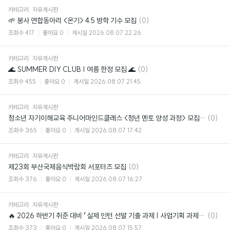
카테고리
자유게시판
댓
🌱 봉사 연합동아리 <온기> 4.5 방학 기수 모집
(0)
글
조회수
417
좋아요
0
게시일
2026.08.07 22:26
카테고리
자유게시판
댓
🌊 SUMMER DIY CLUB | 여름 한정 모집 🌊
(0)
글
조회수
455
좋아요
0
게시일
2026.08.07 21:45
카테고리
자유게시판
댓
청소년 자기이해교육 주니어마인드클래스 <청년 멘토 양성 과정> 모집 (~8/19)
(0)
글
조회수
365
좋아요
0
게시일
2026.08.07 17:42
카테고리
자유게시판
댓
제23회 부산국제음식박람회 서포터즈 모집
(0)
글
조회수
376
좋아요
0
게시일
2026.08.07 16:27
카테고리
자유게시판
댓
🔥 2026 하반기 취준 대비 「실제 인턴 선발 기출 과제 | 사업기획 과제 모의고사
(0)
글
조회수
373
좋아요
0
게시일
2026.08.07 15:57