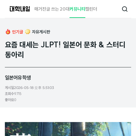
대
매거진
글 쓰는 20대
커뮤니티
캘린더
검
학
색
내
일
인기글
자유게시판
요즘 대세는 JLPT! 일본어 문화 & 스터디
동아리
일본어유학생
게시일
2026-05-18 오후 5:51:03
조회수
9715
좋아요
0