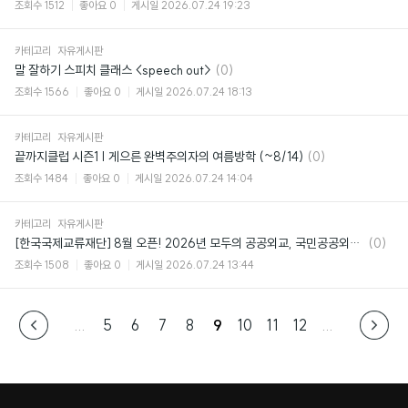
글
조회수
1512
좋아요
0
게시일
2026.07.24 19:23
카테고리
자유게시판
댓
말 잘하기 스피치 클래스 <speech out>
(0)
글
조회수
1566
좋아요
0
게시일
2026.07.24 18:13
카테고리
자유게시판
댓
끝까지클럽 시즌1 | 게으른 완벽주의자의 여름방학 (~8/14)
(0)
글
조회수
1484
좋아요
0
게시일
2026.07.24 14:04
카테고리
자유게시판
댓
[한국국제교류재단] 8월 오픈! 2026년 모두의 공공외교, 국민공공외교아카데미
(0)
글
조회수
1508
좋아요
0
게시일
2026.07.24 13:44
...
5
6
7
8
9
10
11
12
...