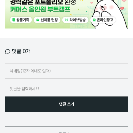
배
너
댓글
0
개
닉
네
임
댓글 쓰기