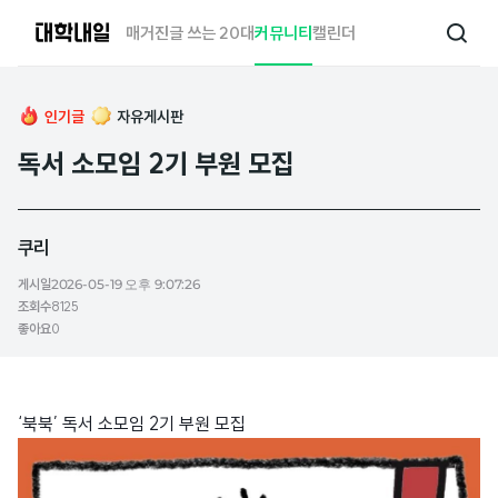
대
매거진
글 쓰는 20대
커뮤니티
캘린더
검
학
색
내
일
인기글
자유게시판
독서 소모임 2기 부원 모집
쿠리
게시일
2026-05-19 오후 9:07:26
조회수
8125
좋아요
0
‘북북’ 독서 소모임 2기 부원 모집