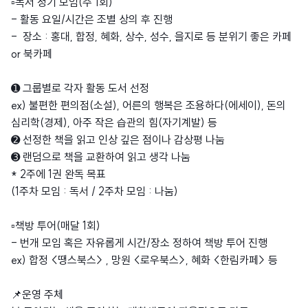
▫️독서 정기 모임(주 1회)
- 활동 요일/시간은 조별 상의 후 진행
- 장소 : 홍대, 합정, 혜화, 상수, 성수, 을지로 등 분위기 좋은 카페
or 북카페
➊ 그룹별로 각자 활동 도서 선정
ex) 불편한 편의점(소설), 어른의 행복은 조용하다(에세이), 돈의
심리학(경제), 아주 작은 습관의 힘(자기계발) 등
➋ 선정한 책을 읽고 인상 깊은 점이나 감상평 나눔
➌ 랜덤으로 책을 교환하여 읽고 생각 나눔
* 2주에 1권 완독 목표
(1주차 모임 : 독서 / 2주차 모임 : 나눔)
▫️책방 투어(매달 1회)
- 번개 모임 혹은 자유롭게 시간/장소 정하여 책방 투어 진행
ex) 합정 <땡스북스> , 망원 <로우북스>, 혜화 <한림카페> 등
📌운영 주체