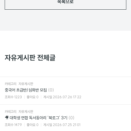
목록으로
자유게시판 전체글
카테고리
자유게시판
댓
중국어 초급반/심화반 모집
(0)
글
조회수
1223
좋아요
0
게시일
2026.07.26 17:22
카테고리
자유게시판
댓
🎥 대학생 연합 독서동아리 ‘북로그’ 3기
(0)
글
조회수
1479
좋아요
0
게시일
2026.07.25 21:01