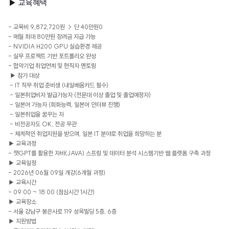
▶ 교육혜택
- 교육비 9,872,720원 → 단 40만원0
- 매월 최대 80만원 장려금 지급 가능
- NVIDIA H200 GPU 실습환경 제공
- 실무 프로젝트 기반 포트폴리오 완성
- 협약기업 취업연계 및 현직자 멘토링
▶ 참가 대상
- IT 직무 취업 준비생 (내일배움카드 필수)
- 일본취업비자 발급가능자 (전문대 이상 졸업 및 졸업예정자)
- 일본어 가능자 (회화능력, 일본어 인터뷰 진행)
- 일본취업을 꿈꾸는 자
- 비전공자도 OK, 전공 무관
- 체계적인 취업지원을 받으며, 일본 IT 분야로 취업을 희망하는 분
▶ 교육과정
- 챗GPT를 활용한 자바(JAVA) 스프링 및 데이터 분석 시스템기반 웹 플랫폼 구축 과정
▶ 교육일정
- 2026년 06월 09일 개강(6개월 과정)
▶ 교육시간
- 09:00 ~ 18:00 (점심시간 1시간)
▶ 교육장소
- 서울 강남구 봉은사로 119 성옥빌딩 5층, 6층
▶ 지원방법