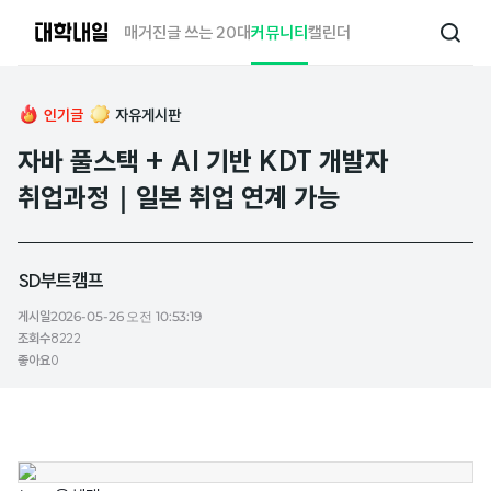
대
매거진
글 쓰는 20대
커뮤니티
캘린더
검
학
색
내
일
인기글
자유게시판
자바 풀스택 + AI 기반 KDT 개발자
취업과정｜일본 취업 연계 가능
SD부트캠프
게시일
2026-05-26 오전 10:53:19
조회수
8222
좋아요
0