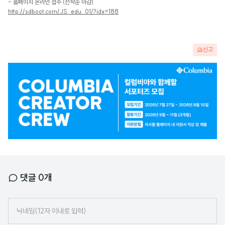
- 홈페이지 온라인 접수 (선착순 마감)
http://sdboot.com/JS_edu_01/?idx=188
신고
광
고
배
너
댓글
0
개
닉
네