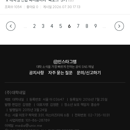
🎥 대학생 연합 독서동아리 ‘북로그’ 3기
(0)
글
조회수
1054
좋아요
0
게시일
2026.07.30 17:13
...
2
3
4
5
6
7
8
9
...
인스타그램
대학 소식을 가장 빠르게 전하는 공식 SNS 채널
공지사항
자주 묻는 질문
문의/신고하기
(주)대학내일
제호: 대학내일
등록번호: 서울 아 03647
등록일자: 2016년 7월 25일
발행·편집인: 김영훈
대표자명: 김영훈
청소년 보호 책임자: 홍승우
발행일자: 2015년 3월 24일
주소: 서울 마포구 독막로 331, 마스터즈타워 6층
전화번호: 02-735-1031
사업자번호: 101-86-28789
이메일: media@univ.me