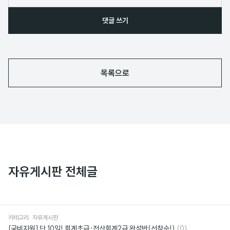
댓글 쓰기
목록으로
자유게시판 전체글
카테고리
자유게시판
댓
[국비지원] 단 10일! 회계초급·전산회계2급 완성반(선착순!)
(0)