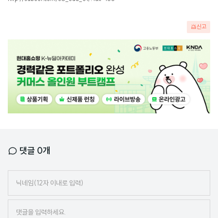
신고
광
고
배
너
댓글
0
개
닉
네
임