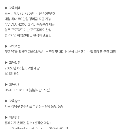
▶ 교육혜택
교육비 9,872,720원 → 단 40만원0
매월 최대 80만원 장려금 지급 가능
NVIDIA H200 GPU 실습환경 제공
실무 프로젝트 기반 포트폴리오 완성
협약기업 취업연계 및 현직자 멘토링
▶ 교육과정
챗GPT를 활용한 자바(JAVA) 스프링 및 데이터 분석 시스템기반 웹 플랫폼 구축 과정
▶ 교육일정
2026년 06월 09일 개강
6개월 과정
▶ 교육시간
09:00 ~ 18:00 (점심시간 1시간)
▶ 교육장소
서울 강남구 봉은사로 119 성옥빌딩 5층, 6층
▶ 지원방법
홈페이지 온라인 접수 (선착순 마감)
http://sdboot.com/JS_edu_01/?idx=188