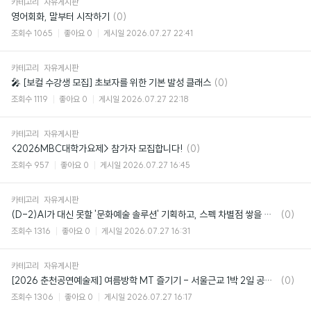
카테고리
자유게시판
댓
영어회화, 말부터 시작하기
(0)
글
조회수
1065
좋아요
0
게시일
2026.07.27 22:41
카테고리
자유게시판
댓
🎤 [보컬 수강생 모집] 초보자를 위한 기본 발성 클래스
(0)
글
조회수
1119
좋아요
0
게시일
2026.07.27 22:18
카테고리
자유게시판
댓
<2026MBC대학가요제> 참가자 모집합니다!
(0)
글
조회수
957
좋아요
0
게시일
2026.07.27 16:45
카테고리
자유게시판
댓
(D-2)AI가 대신 못할 '문화예술 솔루션' 기획하고, 스펙 차별점 쌓을 사람 주목!🔥
(0)
글
조회수
1316
좋아요
0
게시일
2026.07.27 16:31
카테고리
자유게시판
댓
[2026 춘천공연예술제] 여름방학 MT 즐기기 - 서울근교 1박 2일 공연 여행 패키지
(0)
글
조회수
1306
좋아요
0
게시일
2026.07.27 16:17