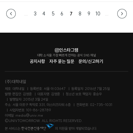
...
3
4
5
6
7
8
9
10
...
인스타그램
대학 소식을 가장 빠르게 전하는 공식 SNS 채널
공지사항
자주 묻는 질문
문의/신고하기
(주)대학내일
제호: 대학내일
등록번호: 서울 아 03647
등록일자: 2016년 7월 25일
발행·편집인: 김영훈
대표자명: 김영훈
청소년 보호 책임자: 홍승우
발행일자: 2015년 3월 24일
주소: 서울 마포구 독막로 331, 마스터즈타워 6층
전화번호: 02-735-1031
사업자번호: 101-86-28789
이메일: media@univ.me
©UNIVTOMORROW. ALL RIGHTS RESERVED.
본 서비스는
의 지원을 받아 개발되었습니다.