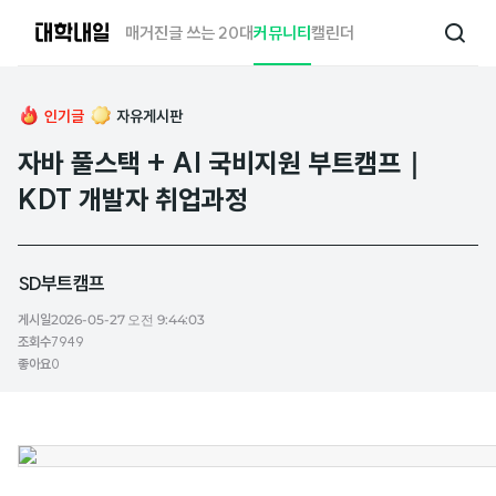
대
매거진
글 쓰는 20대
커뮤니티
캘린더
검
학
색
내
일
인기글
자유게시판
자바 풀스택 + AI 국비지원 부트캠프｜
KDT 개발자 취업과정
SD부트캠프
게시일
2026-05-27 오전 9:44:03
조회수
7949
좋아요
0