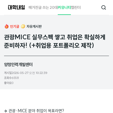
대
매거진
글 쓰는 20대
커뮤니티
캘린더
검
학
색
내
일
인기글
자유게시판
관광MICE 실무스펙 쌓고 취업은 확실하게
준비하자! (+취업용 포트폴리오 제작)
양정인력개발센터
게시일
2026-05-27 오전 10:22:39
조회수
6558
좋아요
0
✈️ 관광·MICE 분야 취업이 목표라면?