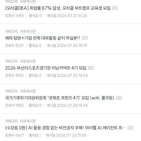
카테고리
자유게시판
댓
[오라클DBA] 취업률 87% 달성, 오라클 부트캠프 교육생 모집
(0)
글
조회수
1640
좋아요
0
게시일
2026.07.21 10:26
카테고리
자유게시판
댓
해외 탐방+기업 연계 대외활동 같이 하실분!!
(0)
글
조회수
1529
좋아요
0
게시일
2026.07.20 18:19
카테고리
자유게시판
댓
2026 부산이스포츠경기장 러닝커넥트 4기 모집
(0)
글
조회수
1550
좋아요
0
게시일
2026.07.20 16:56
카테고리
자유게시판
댓
국가기후위기대응위원회 '넷제로 프렌즈 4기' 모집 (with. 풀무원)
(0)
글
조회수
1482
좋아요
0
게시일
2026.07.20 16:46
카테고리
자유게시판
댓
[수강료 0원] AI 활용 경험 없는 비전공자 주목! 아이펠 AI 에이전트 트랙 2기!
(0)
글
조회수
1607
좋아요
1
게시일
2026.07.20 15:55