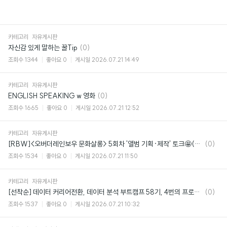
카테고리
자유게시판
댓
자신감 있게 말하는 꿀Tip
(0)
글
조회수
1344
좋아요
0
게시일
2026.07.21 14:49
카테고리
자유게시판
댓
ENGLISH SPEAKING w 영화
(0)
글
조회수
1665
좋아요
0
게시일
2026.07.21 12:52
카테고리
자유게시판
댓
[RBW]<오버더레인보우 문화살롱> 5회차 '앨범 기획·제작' 토크🤩(~08/06)
(0)
글
조회수
1534
좋아요
0
게시일
2026.07.21 11:50
카테고리
자유게시판
댓
[선착순] 데이터 커리어전환, 데이터 분석 부트캠프 58기, 4번의 프로젝트로 실무 종결
(0)
글
조회수
1537
좋아요
0
게시일
2026.07.21 10:32