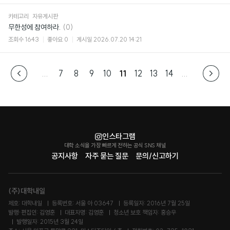
카테고리
자유게시판
댓
무한성에 참여하라.
(0)
글
조회수
1643
좋아요
0
게시일
2026.07.20 14:21
...
7
8
9
10
11
12
13
14
...
인스타그램
대학 소식을 가장 빠르게 전하는 공식 SNS 채널
공지사항
자주 묻는 질문
문의/신고하기
(주)대학내일
제호: 대학내일
등록번호: 서울 아 03647
등록일자: 2016년 7월 25일
발행·편집인: 김영훈
대표자명: 김영훈
청소년 보호 책임자: 홍승우
발행일자: 2015년 3월 24일