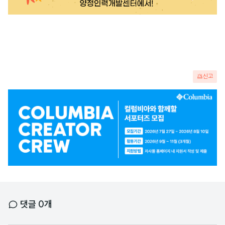
신고
광
고
배
너
댓글
0
개