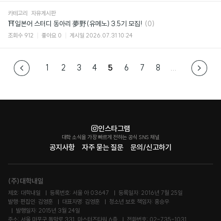
카테고리
자유게시판
댓
⛩일본어 스터디 동아리 夢野(유메노) 3.5기 모집!
(0)
글
조회수
912
좋아요
0
게시일
2026.07.31 10:24
1
2
3
4
5
6
7
8
...
인스타그램
대학 소식을 가장 빠르게 전하는 공식 SNS 채널
공지사항
자주 묻는 질문
문의/신고하기
(주)대학내일
제호: 대학내일
등록번호: 서울 아 03647
등록일자: 2016년 7월 25일
발행·편집인: 김영훈
대표자명: 김영훈
청소년 보호 책임자: 홍승우
발행일자: 2015년 3월 24일
주소: 서울 마포구 독막로 331, 마스터즈타워 6층
전화번호: 02-735-1031