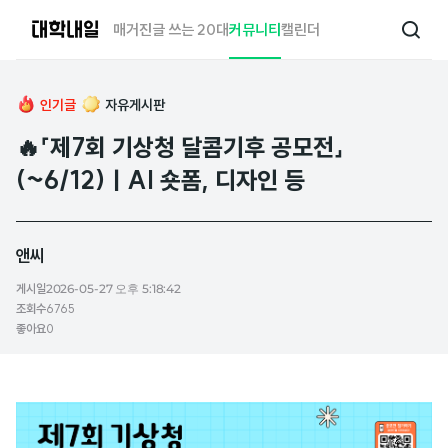
대
매거진
글 쓰는 20대
커뮤니티
캘린더
검
학
색
내
일
인기글
자유게시판
🔥「제7회 기상청 달콤기후 공모전」
(~6/12)ㅣAI 숏폼, 디자인 등
앤씨
게시일
2026-05-27 오후 5:18:42
조회수
6765
좋아요
0