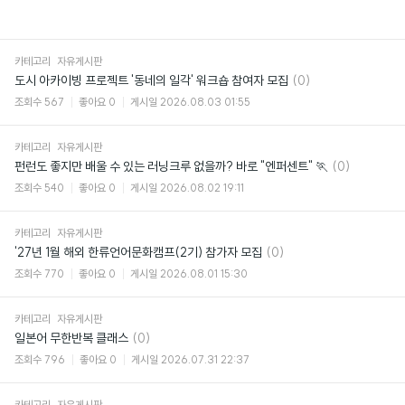
카테고리
자유게시판
댓
도시 아카이빙 프로젝트 '동네의 일각' 워크숍 참여자 모집
(0)
글
조회수
567
좋아요
0
게시일
2026.08.03 01:55
카테고리
자유게시판
댓
펀런도 좋지만 배울 수 있는 러닝크루 없을까? 바로 "엔퍼센트" 🏃
(0)
글
조회수
540
좋아요
0
게시일
2026.08.02 19:11
카테고리
자유게시판
댓
'27년 1월 해외 한류언어문화캠프(2기) 참가자 모집
(0)
글
조회수
770
좋아요
0
게시일
2026.08.01 15:30
카테고리
자유게시판
댓
일본어 무한반복 클래스
(0)
글
조회수
796
좋아요
0
게시일
2026.07.31 22:37
카테고리
자유게시판