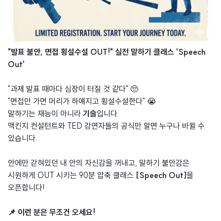
"발표 불안, 면접 횡설수설 OUT!" 실전 말하기 클래스 'Speech
Out'
"과제 발표 때마다 심장이 터질 것 같다" 🥺
"면접만 가면 머리가 하얘지고 횡설수설한다" 😭
말하기는 재능이 아니라
기술
입니다.
맥킨지 컨설턴트와 TED 강연자들의 공식만 알면 누구나 바뀔 수
있습니다.
안에만 갇혀있던 내 안의 자신감을 꺼내고, 말하기 불안감은
시원하게 OUT 시키는 90분 압축 클래스
[Speech Out]
을
오픈합니다!
📌 이런 분은 무조건 오세요!