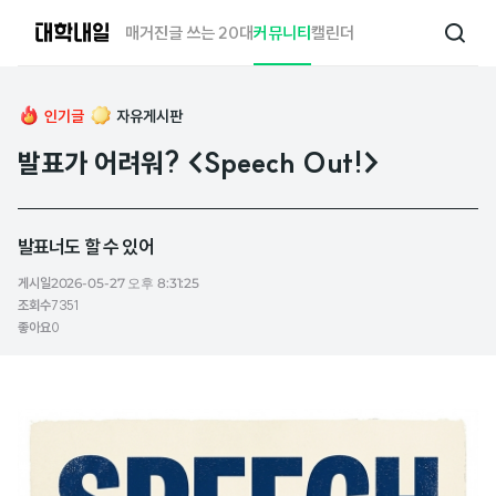
대
매거진
글 쓰는 20대
커뮤니티
캘린더
검
학
색
내
일
인기글
자유게시판
발표가 어려워? <Speech Out!>
발표너도 할 수 있어
게시일
2026-05-27 오후 8:31:25
조회수
7351
좋아요
0