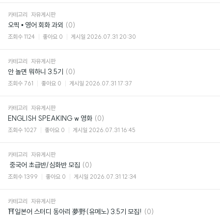
카테고리
자유게시판
댓
오픽 • 영어 회화 과외
(0)
글
조회수
1124
좋아요
0
게시일
2026.07.31 20:30
카테고리
자유게시판
댓
안 놀면 뭐하니 3.5기
(0)
글
조회수
761
좋아요
0
게시일
2026.07.31 17:37
카테고리
자유게시판
댓
ENGLISH SPEAKING w 영화
(0)
글
조회수
1027
좋아요
0
게시일
2026.07.31 16:45
카테고리
자유게시판
댓
​ 중국어 초급반/심화반 모집
(0)
글
조회수
1399
좋아요
0
게시일
2026.07.31 12:34
카테고리
자유게시판
댓
⛩일본어 스터디 동아리 夢野(유메노) 3.5기 모집!
(0)