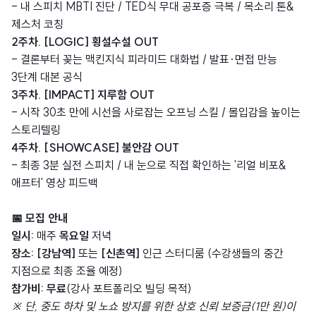
- 내 스피치 MBTI 진단 / TED식 무대 공포증 극복 / 목소리 톤&
제스처 코칭
2주차. [LOGIC] 횡설수설 OUT
- 결론부터 꽂는 맥킨지식 피라미드 대화법 / 발표·면접 만능
3단계 대본 공식
3주차. [IMPACT] 지루함 OUT
- 시작 30초 만에 시선을 사로잡는 오프닝 스킬 / 몰입감을 높이는
스토리텔링
4주차. [SHOWCASE] 불안감 OUT
- 최종 3분 실전 스피치 / 내 눈으로 직접 확인하는 '리얼 비포&
애프터' 영상 피드백
📅 모집 안내
일시:
매주
목요일
저녁
장소:
[강남역]
또는
[신촌역]
인근 스터디룸 (수강생들의 중간
지점으로 최종 조율 예정)
참가비:
무료
(강사 포트폴리오 빌딩 목적)
※ 단, 중도 하차 및 노쇼 방지를 위한 상호 신뢰 보증금(1만 원)이