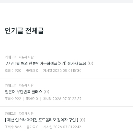
인기글 전체글
카테고리
자유게시판
댓
'27년 1월 해외 한류언어문화캠프(2기) 참가자 모집
(0)
글
조회수
920
좋아요
0
게시일
2026.08.01 15:30
카테고리
자유게시판
댓
일본어 무한반복 클래스
(0)
글
조회수
922
좋아요
0
게시일
2026.07.31 22:37
카테고리
자유게시판
댓
[ 패션 인스타 매거진 포트폴리오 참여자 구인 ]
(0)
글
조회수
866
좋아요
0
게시일
2026.07.31 22:12