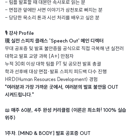
- 팀플 발표할 때 대본만 속사포로 읽는 분
- 면접관 앞에만 서면 이야기가 삼천포로 빠지는 분
- 당당한 목소리 톤과 시선 처리를 배우고 싶은 분
🎙️
강사 Profile
現 실전 스피치 클래스 'Speech Out' 메인 디렉터
무대 공포증 및 발표 불안증을 공식으로 직접 극복해 낸 실전러
대학교 발표 교양 과목 [A+] 만점자
누적 30회 이상 대학 팀플 PT 및 공모전 발표 총괄
학과 선후배 대상 면접·발표 스피치 피드백 다수 진행
HRD(Human Resources Development) 경험
"여러분과 가장 가까운 곳에서, 여러분의 발표 불안을 OUT
시켜드립니다."
📖
매주 60분, 4주 완성 커리큘럼 (이론은 최소화! 100% 실습
위주)
1주차. [MIND & BODY] 발표 공포증 OUT