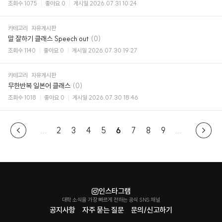
글
조회수
1075
좋아요
0
게시일
2026.07.31 10:24
카테고리
자유게시판
댓
말 잘하기 클래스 Speech out
(0)
글
조회수
1140
좋아요
0
게시일
2026.07.30 19:27
카테고리
자유게시판
댓
무한반복 일본어 클래스
(0)
글
조회수
1018
좋아요
0
게시일
2026.07.30 18:46
...
2
3
4
5
6
7
8
9
...
인스타그램
대학 소식을 가장 빠르게 전하는 공식 SNS 채널
공지사항
자주 묻는 질문
문의/신고하기