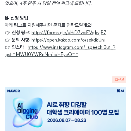
있으며, 4주 완주 시 당일 전액 환급해 드립니다.
📝 신청 방법
아래 링크로 지원해주시면 문자로 연락드릴게요!
👉
신청 링크:
https://forms.gle/uHiD7vaiEVq1ivjP7
👉
문의 사항:
https://open.kakao.com/o/sekdkUni
👉
인스타
:
https://www.instagram.com/_speech.0ut_?
igsh=MWU0YWRnNm1ibHFyeQ==
신고
광
고
배
너