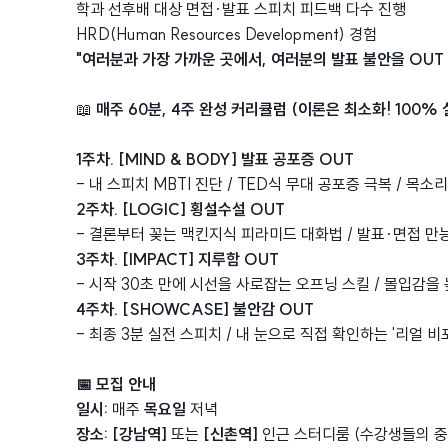
학과 선후배 대상 면접·발표 스피치 피드백 다수 진행
HRD(Human Resources Development) 경험
"여러분과 가장 가까운 곳에서, 여러분의 발표 불안을 OUT
📖
매주 60분, 4주 완성 커리큘럼 (이론은 최소화! 100% 
1주차. [MIND & BODY] 발표 공포증 OUT
- 내 스피치 MBTI 진단 / TED식 무대 공포증 극복 / 목
2주차. [LOGIC] 횡설수설 OUT
- 결론부터 꽂는 맥킨지식 피라미드 대화법 / 발표·면접 만
3주차. [IMPACT] 지루함 OUT
- 시작 30초 만에 시선을 사로잡는 오프닝 스킬 / 몰입감
4주차. [SHOWCASE] 불안감 OUT
- 최종 3분 실전 스피치 / 내 눈으로 직접 확인하는 '리얼 
📅 모집 안내
일시:
매주
목요일
저녁
장소:
[강남역]
또는
[신촌역]
인근 스터디룸 (수강생들의 중