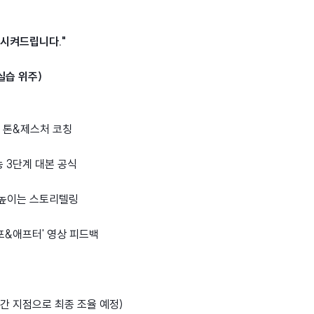
 시켜드립니다."
실습 위주)
소리 톤&제스처 코칭
능 3단계 대본 공식
을 높이는 스토리텔링
비포&애프터' 영상 피드백
간 지점으로 최종 조율 예정)