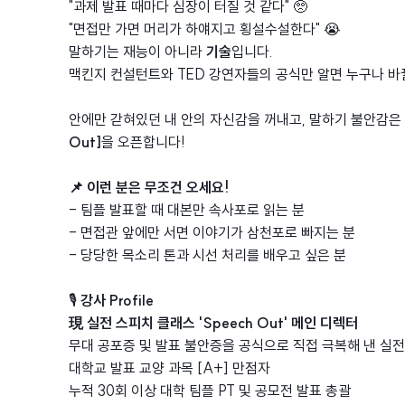
"과제 발표 때마다 심장이 터질 것 같다" 🥺
"면접만 가면 머리가 하얘지고 횡설수설한다" 😭
말하기는 재능이 아니라
기술
입니다.
맥킨지 컨설턴트와 TED 강연자들의 공식만 알면 누구나 바
안에만 갇혀있던 내 안의 자신감을 꺼내고, 말하기 불안감은 
Out]
을 오픈합니다!
📌 이런 분은 무조건 오세요!
- 팀플 발표할 때 대본만 속사포로 읽는 분
- 면접관 앞에만 서면 이야기가 삼천포로 빠지는 분
- 당당한 목소리 톤과 시선 처리를 배우고 싶은 분
🎙️
강사 Profile
現 실전 스피치 클래스 'Speech Out' 메인 디렉터
무대 공포증 및 발표 불안증을 공식으로 직접 극복해 낸 실
대학교 발표 교양 과목 [A+] 만점자
누적 30회 이상 대학 팀플 PT 및 공모전 발표 총괄