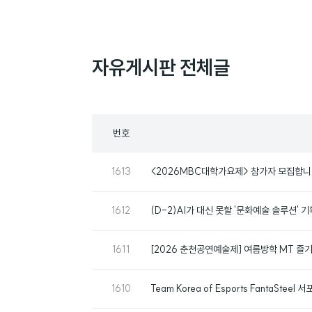
자유게시판 전체글
목
번호
록
번
1613
<2026MBC대학가요제> 참가자 모집합니
호
번
1612
(D-2)AI가 대신 못할 '문화예술 솔루션' 
호
번
1611
[2026 춘천공연예술제] 여름방학 MT 즐기
호
번
1610
Team Korea of Esports FantaSteel 
호