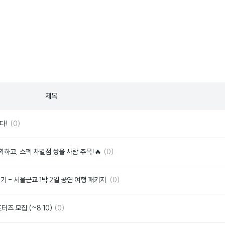
제목
댓
좋
다!
(0)
글
아
요
댓
좋
기획하고, 스펙 차별점 쌓을 사람 주목!🔥
(0)
글
아
요
댓
좋
기 - 서울근교 1박 2일 공연 여행 패키지
(0)
글
아
요
댓
좋
서포터즈 모집 (~8.10)
(0)
글
아