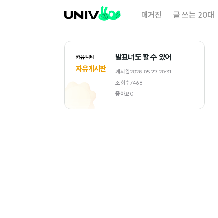
대
매거진
글 쓰는 20대
학
내
일
발표너도 할 수 있어
커뮤니티
자유게시판
게시일
2026.05.27 20:31
조회수
7468
좋아요
0