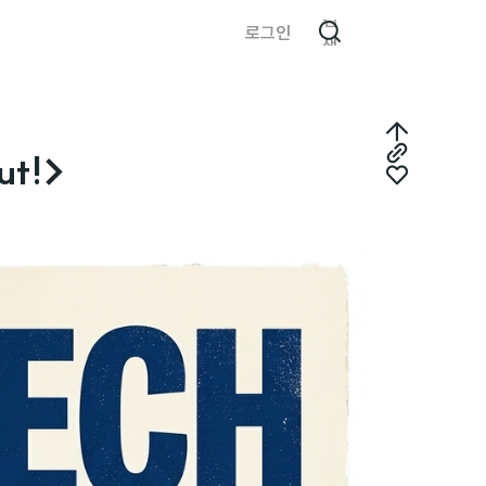
검
로그인
색
최
ut!>
링
상
좋
크
단
아
복
으
요
사
로