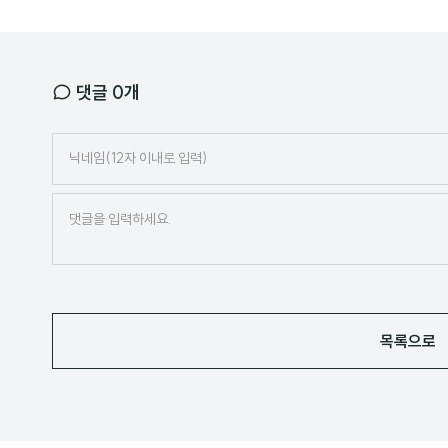
댓글
0
개
닉
네
임
목록으로