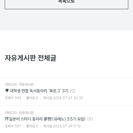
목록으로
자유게시판 전체글
카테고리
자유게시판
댓
🎥 대학생 연합 독서동아리 ‘북로그’ 3기
(0)
글
조회수
1195
좋아요
0
게시일
2026.07.29 20:32
카테고리
자유게시판
댓
⛩일본어 스터디 동아리 夢野(유메노) 3.5기 모집!
(0)
글
조회수
1317
좋아요
0
게시일
2026.07.29 17:12