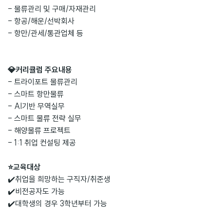
- 물류관리 및 구매/자재관리
- 항공/해운/선박회사
- 항만/관세/통관업체 등
💎커리큘럼 주요내용
- 트라이포트 물류관리
- 스마트 항만물류
- AI기반 무역실무
- 스마트 물류 전략 실무
- 해양물류 프로젝트
- 1:1 취업 컨설팅 제공
⭐교육대상
✔️취업을 희망하는 구직자/취준생
✔️비전공자도 가능
✔️대학생의 경우 3학년부터 가능