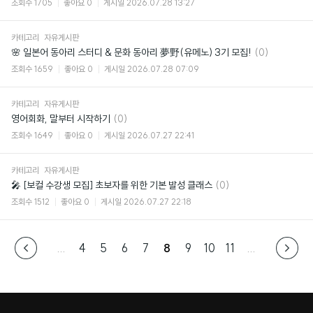
조회수
1705
좋아요
0
게시일
2026.07.28 13:27
카테고리
자유게시판
댓
🌸 일본어 동아리 스터디 & 문화 동아리 夢野(유메노) 3기 모집!
(0)
글
조회수
1659
좋아요
0
게시일
2026.07.28 07:09
카테고리
자유게시판
댓
영어회화, 말부터 시작하기
(0)
글
조회수
1649
좋아요
0
게시일
2026.07.27 22:41
카테고리
자유게시판
댓
🎤 [보컬 수강생 모집] 초보자를 위한 기본 발성 클래스
(0)
글
조회수
1512
좋아요
0
게시일
2026.07.27 22:18
...
4
5
6
7
8
9
10
11
...