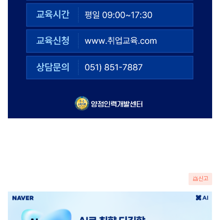
신고
광
고