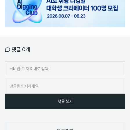
배
너
댓글
0
개
닉
네
임
댓글 쓰기