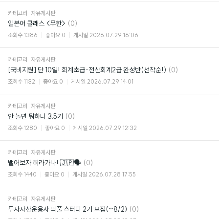
카테고리
자유게시판
댓
일본어 클래스 <무한>
(0)
글
조회수
1386
좋아요
0
게시일
2026.07.29 16:06
카테고리
자유게시판
댓
[국비지원] 단 10일! 회계초급·전산회계2급 완성반(선착순!)
(0)
글
조회수
1132
좋아요
0
게시일
2026.07.29 14:01
카테고리
자유게시판
댓
안 놀면 뭐하니 3.5기
(0)
글
조회수
1280
좋아요
0
게시일
2026.07.29 12:32
카테고리
자유게시판
댓
뱉어보자 히라가나! 🇯🇵🗣️
(0)
글
조회수
1440
좋아요
0
게시일
2026.07.28 17:55
카테고리
자유게시판
댓
투자자산운용사 딱풀 스터디 2기 모집(~8/2)
(0)
글