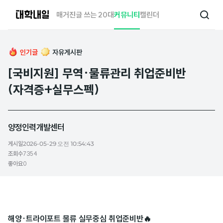
대
매거진
글 쓰는 20대
커뮤니티
캘린더
검
학
색
내
일
인기글
자유게시판
[국비지원] 무역·물류관리 취업준비반
(자격증+실무스펙)
양정인력개발센터
게시일
2026-05-29 오전 10:54:43
조회수
7354
좋아요
0
해양·트라이포트 물류 실무중심 취업준비반🔥