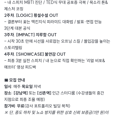
- 내 스피치 MBTI 진단 / TED식 무대 공포증 극복 / 목소리 톤&
제스처 코칭
2주차. [LOGIC] 횡설수설 OUT
- 결론부터 꽂는 맥킨지식 피라미드 대화법 / 발표·면접 만능
3단계 대본 공식
3주차. [IMPACT] 지루함 OUT
- 시작 30초 만에 시선을 사로잡는 오프닝 스킬 / 몰입감을 높이는
스토리텔링
4주차. [SHOWCASE] 불안감 OUT
- 최종 3분 실전 스피치 / 내 눈으로 직접 확인하는 '리얼 비포&
애프터' 영상 피드백
📅 모집 안내
일시:
매주
목요일
저녁
장소:
[강남역]
또는
[신촌역]
인근 스터디룸 (수강생들의 중간
지점으로 최종 조율 예정)
참가비:
무료
(강사 포트폴리오 빌딩 목적)
※ 단, 중도 하차 및 노쇼 방지를 위한 상호 신뢰 보증금(1만 원)이