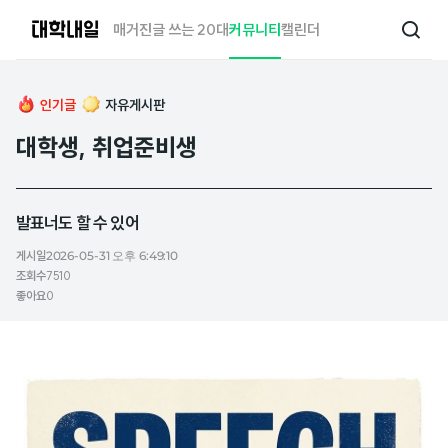
대
매거진
글 쓰는 20대
커뮤니티
캘린더
검
학
색
내
일
인기글
자유게시판
대학생, 취업준비생
발표너도 할 수 있어
게시일
2026-05-31 오후 6:49:10
조회수
7510
좋아요
0