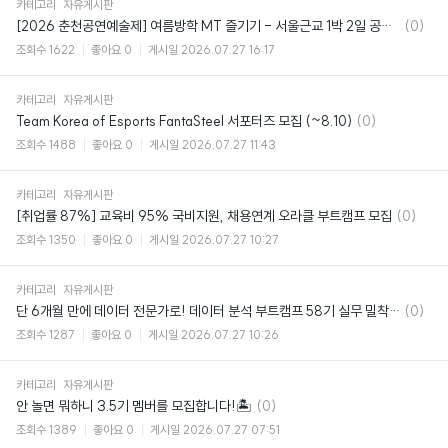
카테고리
자유게시판
댓
[2026 춘천공연예술제] 여름방학 MT 즐기기 - 서울근교 1박 2일 공연 여행 패키지
(0)
글
조회수
1622
좋아요
0
게시일
2026.07.27 16:17
카테고리
자유게시판
댓
Team Korea of Esports FantaSteel 서포터즈 모집 (~8.10)
(0)
글
조회수
1488
좋아요
0
게시일
2026.07.27 11:43
카테고리
자유게시판
댓
[취업률 87%] 교육비 95% 국비지원, 채용연계 오라클 부트캠프 모집
(0)
글
조회수
1350
좋아요
0
게시일
2026.07.27 10:27
카테고리
자유게시판
댓
단 6개월 만에 데이터 전문가로! 데이터 분석 부트캠프 58기 실무 밀착형 커리큘럼
(0)
글
조회수
1287
좋아요
0
게시일
2026.07.27 10:26
카테고리
자유게시판
댓
안 놀면 뭐하니 3.5기 멤버를 모집합니다!🏝
(0)
글
조회수
1389
좋아요
0
게시일
2026.07.27 07:51