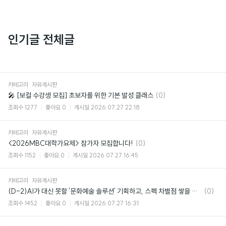
인기글 전체글
카테고리
자유게시판
댓
🎤 [보컬 수강생 모집] 초보자를 위한 기본 발성 클래스
(0)
글
조회수
1277
좋아요
0
게시일
2026.07.27 22:18
카테고리
자유게시판
댓
<2026MBC대학가요제> 참가자 모집합니다!
(0)
글
조회수
1152
좋아요
0
게시일
2026.07.27 16:45
카테고리
자유게시판
댓
(D-2)AI가 대신 못할 '문화예술 솔루션' 기획하고, 스펙 차별점 쌓을 사람 주목!🔥
(0)
글
조회수
1452
좋아요
0
게시일
2026.07.27 16:31