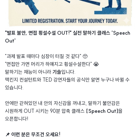
"발표 불안, 면접 횡설수설 OUT!" 실전 말하기 클래스 'Speech
Out'
"과제 발표 때마다 심장이 터질 것 같다" 🥺
"면접만 가면 머리가 하얘지고 횡설수설한다" 😭
말하기는 재능이 아니라
기술
입니다.
맥킨지 컨설턴트와 TED 강연자들의 공식만 알면 누구나 바뀔 수
있습니다.
안에만 갇혀있던 내 안의 자신감을 꺼내고, 말하기 불안감은
시원하게 OUT 시키는 90분 압축 클래스
[Speech Out]
을
오픈합니다!
📌 이런 분은 무조건 오세요!