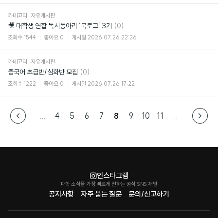
카테고리
자유게시판
댓
🎥 대학생 연합 독서동아리 ‘북로그’ 3기
(0)
글
조회수
1544
좋아요
0
게시일
2026.07.26 22:26
카테고리
자유게시판
댓
중국어 초급반/심화반 모집
(0)
글
조회수
1222
좋아요
0
게시일
2026.07.26 17:22
...
4
5
6
7
8
9
10
11
...
인스타그램
대학 소식을 가장 빠르게 전하는 공식 SNS 채널
공지사항
자주 묻는 질문
문의/신고하기