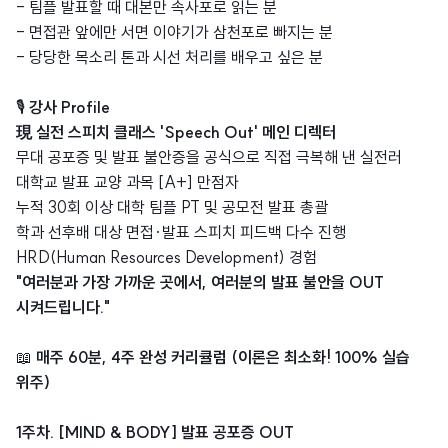
- 팀플 발표할 때 대본만 속사포로 읽는 분
- 면접관 앞에만 서면 이야기가 삼천포로 빠지는 분
- 당당한 목소리 톤과 시선 처리를 배우고 싶은 분
🎙️
강사 Profile
現 실전 스피치 클래스 'Speech Out' 메인 디렉터
무대 공포증 및 발표 불안증을 공식으로 직접 극복해 낸 실전러
대학교 발표 교양 과목 [A+] 만점자
누적 30회 이상 대학 팀플 PT 및 공모전 발표 총괄
학과 선후배 대상 면접·발표 스피치 피드백 다수 진행
HRD(Human Resources Development) 경험
"여러분과 가장 가까운 곳에서, 여러분의 발표 불안을 OUT
시켜드립니다."
📖
매주 60분, 4주 완성 커리큘럼 (이론은 최소화! 100% 실습
위주)
1주차. [MIND & BODY] 발표 공포증 OUT