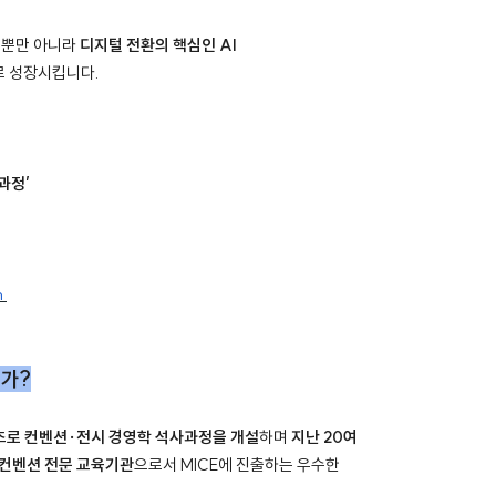
영뿐만 아니라
디지털 전환의 핵심인 AI
로 성장시킵니다.
과정’
n
인가?
최초로 컨벤션·전시 경영학 석사과정을 개설
하며
지난 20여
·컨벤션 전문 교육기관
으로서 MICE에 진출하는 우수한