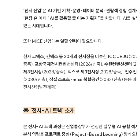
‘전시 산업’
은
AI 기반 기획·운영·데이터 분석·관람객 경험 설계
‘현장’
은 이제
“AI를 활용할 줄 아는 기획자”
를 원합니다.
AI를 
있는 시대입니다.
또한 MICE 산업에는
일할 인력
이
필요
합니다.
현재
코엑스, 킨텍스
등 20개의 전시장
을 비롯한
ICC JEJU
(20
증축),
포항국제전시컨벤션센터
(2026/신축),
수원컨벤션센터
(
제3전시장
(2028/증축),
벡스코 제3전시장
(2028/증축),
전주전
(2030/신축),
잠실 스포츠·mice 복합공간
(2032/신축) 등등
전시산업발전계획)
.
🌟 ‘전시-AI 트랙’ 소개
본 전시-AI 트랙 과정
은
산업통상부
가 선정한
실무형 AI 융합 석
분석 역량
을
프로젝트 중심(Project-Based Learning) 방식
으