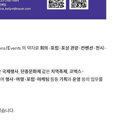
ons/
E
vents 의 약자로
회의·포럼·포상 관광·컨벤션·전시·
은
국제행사
,
단종문화제
같은
지역축제, 코엑스·
으며
행사·여행·포럼·마케팅
등등
기획
과
운영
등의 업무를
있습니다.