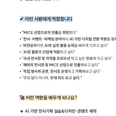
✔ 이런 사람에게 적합합니다
•
“MICE 산업으로의 진출
을
희망
한다”
• “
전시·이벤트·마케팅 분야
에서
AI 기반 디지털 전환 역량
을
갖
• “
비전공자
지만
AI의 실전 활용 능력
을 빠르게 기르고 싶다”
• “
AI
를
활용
해
산업에 적용
하고 싶다”
• “
국내 전시장 및 지역을 프로모션
하고 싶은
진로
에 가고 싶다”
• “
해외의 전시장 및 MICE 산업으로
진출
해보고 싶다”
• “
직접 행사와 공연, 전시
를
운영
하고
기획
해보고 싶다”
• “무대 앞이 아니라,
무대 뒤도 보고 싶다.”
🚀 어떤 역량을 배우게 되나요?
🔹 AI 기반 전시기획 실습&디자인·콘텐츠 제작