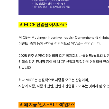
📌 MICE 산업을 아시나요?
MICE
는
M
eetings·
I
ncentive travels·
C
onventions·
E
xhibiti
이벤트·축제
등의 산업을 전반적으로 아우르는 산업입니다.
2025 경주 APEC 정상회의
같은
국제회의
나
올림픽/월드컵
같
킨텍스
같은
전시장
등이 이 MICE 산업과 밀접하게 연결되어 있
맡습니다.
허나
MICE
는
본질적으로 사람을 모으는 산업
이며,
사람과 사람, 사람과 산업, 산업과 산업
을
이어주는
것
이라 할 수 
📌 왜 지금 ‘전시-AI 트랙’인가?