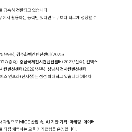
로 급속히
전환
되고 있습니다.
실무에서 활용하는 능력만 있다면 누구보다 빠르게 성장할 수
25/증축),
경주화백컨벤션센터
(2025/
2027/증축),
충남국제전시컨벤션센터
(2027/신축),
킨텍스
시컨벤션센터
(2028/신축),
성남시 전시컨벤션센터
 마이스 인프라(전시장)는 점점 확대되고 있습니다(
제4차
사 과정
으로
MICE 산업 속, AI 기반 기획·마케팅·데이터
로 직접 체득하는 교육 커리큘럼을 운영합니다.