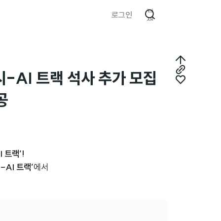
검
로그인
색
최
시-AI 트랙 석사 추가 모집
링
상
좋
크
공
단
아
복
으
요
사
로
 트랙’!
AI 트랙’
에서