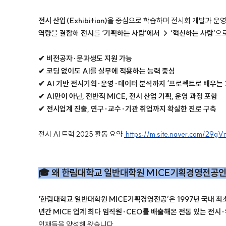
전시 산업(Exhibition)
을 중심으로 학습하며
전시회 개발과 운
역량
을
결합
해
전시
를
‘기획하는 사람’에서 → ‘혁신하는 사람’
으
✔ 비전공자·문과생도 지원 가능
✔ 코딩 없이도 AI를 실무에 적용하는 능력 중심
✔ AI 기반 전시기획·운영·데이터 분석까지 ‘프로젝트로 배우는 
✔ AI만이 아닌, 전반적 MICE, 전시 산업 기획, 운영 과정 포함
✔ 전시업계 진출, 연구·교수·기관 취업까지 확실한 진로 구축
전시 AI 트랙 2025 활동 요약
https://m.site.naver.com/29gV
🎓 왜 한림대학교 일반대학원 MICE기획경영전공
‘한림대학교 일반대학원 MICE기획경영전공’
은
1997년 국내 
년간 MICE 업계 최다 임직원·CEO를 배출해온 전통 있는 전시
인재들을 양성해 왔습니다.