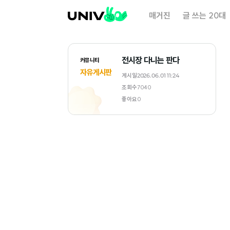
대
매거진
글 쓰는 20대
학
내
일
전시장 다니는 판다
커뮤니티
자유게시판
게시일
2026.06.01 11:24
조회수
7040
좋아요
0