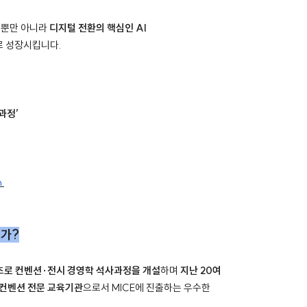
영뿐만 아니라
디지털 전환의 핵심인 AI
로 성장시킵니다.
과정’
n
인가?
최초로 컨벤션·전시 경영학 석사과정을 개설
하며
지난 20여
·컨벤션 전문 교육기관
으로서 MICE에 진출하는 우수한