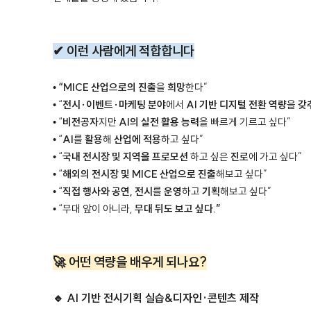
✔ 이런 사람에게 적합합니다
•
“MICE 산업으로의 진출
을
희망
한다”
• “
전시·이벤트·마케팅 분야
에서
AI 기반 디지털 전환 역량
을
갖
• “
비전공자
지만
AI의 실전 활용 능력
을 빠르게 기르고 싶다”
• “
AI
를
활용
해
산업에 적용
하고 싶다”
• “
국내 전시장 및 지역을 프로모션
하고 싶은
진로
에 가고 싶다”
• “
해외의 전시장 및 MICE 산업으로
진출
해보고 싶다”
• “
직접 행사와 공연, 전시
를
운영
하고
기획
해보고 싶다”
• “무대 앞이 아니라,
무대 뒤도 보고 싶다.”
🚀 어떤 역량을 배우게 되나요?
🔹 AI 기반 전시기획 실습&디자인·콘텐츠 제작