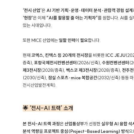
‘전시 산업’
은
AI 기반 기획·운영·데이터 분석·관람객 경험 설계
‘현장’
은 이제
“AI를 활용할 줄 아는 기획자”
를 원합니다.
AI를 
있는 시대입니다.
또한 MICE 산업에는
일할 인력
이
필요
합니다.
현재
코엑스, 킨텍스
등 20개의 전시장
을 비롯한
ICC JEJU
(20
증축),
포항국제전시컨벤션센터
(2026/신축),
수원컨벤션센터
(
제3전시장
(2028/증축),
벡스코 제3전시장
(2028/증축),
전주전
(2030/신축),
잠실 스포츠·mice 복합공간
(2032/신축) 등등
전시산업발전계획)
.
🌟 ‘전시-AI 트랙’ 소개
본 전시-AI 트랙 과정
은
산업통상부
가 선정한
실무형 AI 융합 석
분석 역량
을
프로젝트 중심(Project-Based Learning) 방식
으