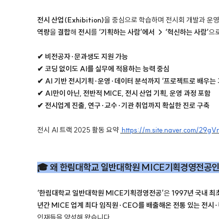
전시 산업(Exhibition)
을 중심으로 학습하며
전시회 개발과 운
역량
을
결합
해
전시
를
‘기획하는 사람’에서 → ‘혁신하는 사람’
으
✔ 비전공자·문과생도 지원 가능
✔ 코딩 없이도 AI를 실무에 적용하는 능력 중심
✔ AI 기반 전시기획·운영·데이터 분석까지 ‘프로젝트로 배우는 
✔ AI만이 아닌, 전반적 MICE, 전시 산업 기획, 운영 과정 포함
✔ 전시업계 진출, 연구·교수·기관 취업까지 확실한 진로 구축
전시 AI 트랙 2025 활동 요약
https://m.site.naver.com/29gV
🎓 왜 한림대학교 일반대학원 MICE기획경영전공
‘한림대학교 일반대학원 MICE기획경영전공’
은
1997년 국내 
년간 MICE 업계 최다 임직원·CEO를 배출해온 전통 있는 전시
인재들을 양성해 왔습니다.