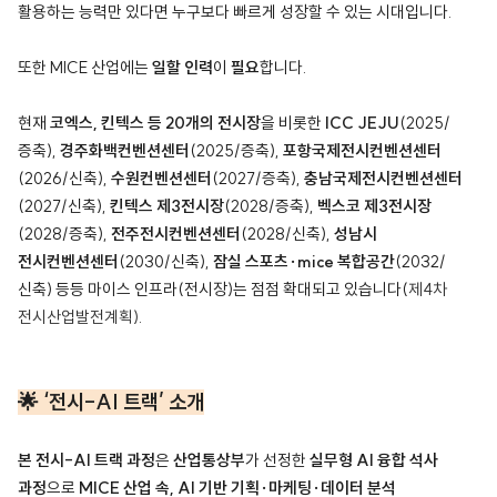
활용하는 능력만 있다면 누구보다 빠르게 성장할 수 있는 시대입니다.
또한 MICE 산업에는
일할 인력
이
필요
합니다.
현재
코엑스, 킨텍스
등 20개의 전시장
을 비롯한
ICC JEJU
(2025/
증축),
경주화백컨벤션센터
(2025/증축),
포항국제전시컨벤션센터
(2026/신축),
수원컨벤션센터
(2027/증축),
충남국제전시컨벤션센터
(2027/신축),
킨텍스 제3전시장
(2028/증축),
벡스코 제3전시장
(2028/증축),
전주전시컨벤션센터
(2028/신축),
성남시
전시컨벤션센터
(2030/신축),
잠실 스포츠·mice 복합공간
(2032/
신축) 등등 마이스 인프라(전시장)는 점점 확대되고 있습니다(
제4차
전시산업발전계획)
.
🌟 ‘전시-AI 트랙’ 소개
본 전시-AI 트랙 과정
은
산업통상부
가 선정한
실무형 AI 융합 석사
과정
으로
MICE 산업 속, AI 기반 기획·마케팅·데이터 분석