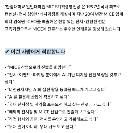
‘한림대학교 일반대학원 MICE기획경영전공’
은
1997년 국내 최초로
컨벤션·전시 경영학 석사과정을 개설
하며
지난 20여 년간 MICE 업계
최다 임직원·CEO를 배출해온 전통 있는 전시·컨벤션 전문
교육기관
으로서 MICE에 진출하는 우수한 인재들을 양성해 왔습니다.
✔ 이런 사람에게 적합합니다
•
“MICE 산업으로의 진출
을
희망
한다”
• “
전시·이벤트·마케팅 분야
에서
AI 기반 디지털 전환 역량
을
갖추고
싶다
”
• “
비전공자
지만
AI의 실전 활용 능력
을 빠르게 기르고 싶다”
• “
AI
를
활용
해
산업에 적용
하고 싶다”
• “
국내 전시장 및 지역을 프로모션
하고 싶은
진로
에 가고 싶다”
• “
해외의 전시장 및 MICE 산업으로
진출
해보고 싶다”
• “
직접 행사와 공연, 전시
를
운영
하고
기획
해보고 싶다”
• “무대 앞이 아니라,
무대 뒤도 보고 싶다.”