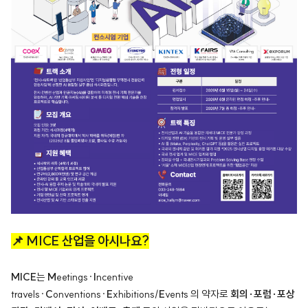
📌 MICE 산업을 아시나요?
MICE
는
M
eetings·
I
ncentive
travels·
C
onventions·
E
xhibitions/
E
vents 의 약자로
회의·포럼·포상