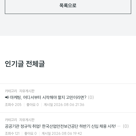
목록으로
인기글 전체글
카테고리
자유게시판
댓
📢 마케팅, 어디서부터 시작해야 할지 고민이라면?
(0)
글
조회수
205
좋아요
0
게시일
2026.08.06 21:36
카테고리
자유게시판
댓
공공기관 정규직 취업! 한국산업안전보건공단 하반기 신입 채용 시작! (~8/24)
(0)
글
조회수
121
좋아요
0
게시일
2026.08.06 19:42