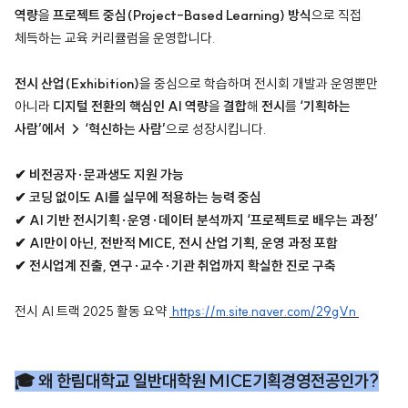
역량
을
프로젝트 중심(Project-Based Learning) 방식
으로 직접
체득하는 교육 커리큘럼을 운영합니다.
전시 산업(Exhibition)
을 중심으로 학습하며
전시회 개발과 운영뿐만
아니라
디지털 전환의 핵심인 AI 역량
을
결합
해
전시
를
‘기획하는
사람’에서 → ‘혁신하는 사람’
으로 성장시킵니다.
✔ 비전공자·문과생도 지원 가능
✔ 코딩 없이도 AI를 실무에 적용하는 능력 중심
✔ AI 기반 전시기획·운영·데이터 분석까지 ‘프로젝트로 배우는 과정’
✔ AI만이 아닌, 전반적 MICE, 전시 산업 기획, 운영 과정 포함
✔ 전시업계 진출, 연구·교수·기관 취업까지 확실한 진로 구축
전시 AI 트랙 2025 활동 요약
https://m.site.naver.com/29gVn
🎓 왜 한림대학교 일반대학원 MICE기획경영전공인가?