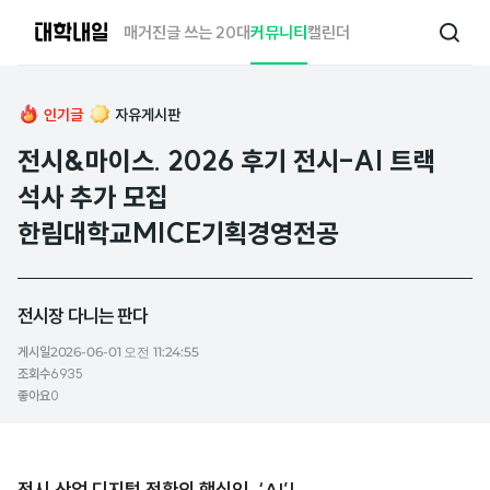
대
매거진
글 쓰는 20대
커뮤니티
캘린더
검
학
색
내
일
인기글
자유게시판
전시&마이스. 2026 후기 전시-AI 트랙
석사 추가 모집
한림대학교MICE기획경영전공
전시장 다니는 판다
게시일
2026-06-01 오전 11:24:55
조회수
6935
좋아요
0