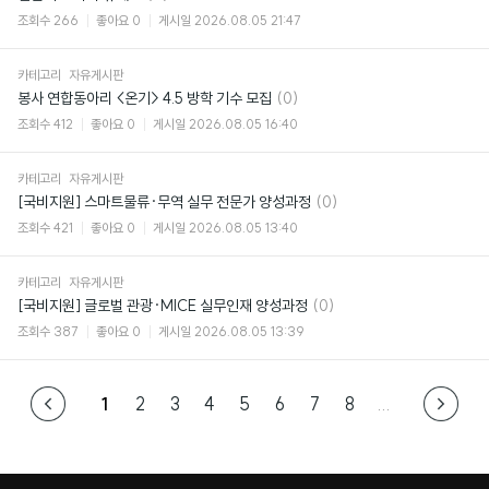
글
조회수
266
좋아요
0
게시일
2026.08.05 21:47
카테고리
자유게시판
댓
봉사 연합동아리 <온기> 4.5 방학 기수 모집
(0)
글
조회수
412
좋아요
0
게시일
2026.08.05 16:40
카테고리
자유게시판
댓
[국비지원] 스마트물류·무역 실무 전문가 양성과정
(0)
글
조회수
421
좋아요
0
게시일
2026.08.05 13:40
카테고리
자유게시판
댓
[국비지원] 글로벌 관광·MICE 실무인재 양성과정
(0)
글
조회수
387
좋아요
0
게시일
2026.08.05 13:39
1
2
3
4
5
6
7
8
...