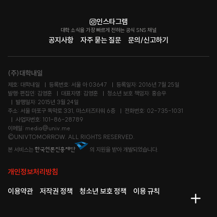
인스타그램
대학 소식을 가장 빠르게 전하는 공식 SNS 채널
공지사항
자주 묻는 질문
문의/신고하기
(주)대학내일
제호: 대학내일
등록번호: 서울 아 03647
등록일자: 2016년 7월 25일
발행·편집인: 김영훈
대표자명: 김영훈
청소년 보호 책임자: 홍승우
발행일자: 2015년 3월 24일
주소: 서울 마포구 독막로 331, 마스터즈타워 6층
전화번호: 02-735-1031
사업자번호: 101-86-28789
이메일: media@univ.me
©UNIVTOMORROW. ALL RIGHTS RESERVED.
본 서비스는
의 지원을 받아 개발되었습니다.
개인정보처리방침
이용약관
저작권 정책
청소년 보호 정책
이용 규칙
메