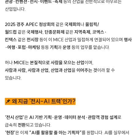
관광·컨벤션·전시·이벤트·축제
등의 산업을 전반적으로 아우르는
산업입니다.
2025 경주 APEC 정상회의
같은
국제회의
나
올림픽/
월드컵
같은
국제행사
,
단종문화제
같은
지역축제, 코엑스·
킨텍스
같은
전시장
등이 이 MICE 산업과 밀접하게 연결되어 있으며
행사
·여행·포럼·마케팅
등등
기획
과
운영
등의 업무를 맡습니다.
허나
MICE
는
본질적으로 사람을 모으는 산업
이며,
사람과 사람, 사람과 산업, 산업과 산업
을
이어주는
것
이라 할 수
있습니다.
📌 왜 지금 ‘전시-AI 트랙’인가?
‘전시 산업’
은
AI 기반 기획·운영·데이터 분석·관람객 경험 설계
로
급속히
전환
되고 있습니다.
‘현장’
은 이제
“AI를 활용할 줄 아는 기획자”
를 원합니다.
AI를 실무에서