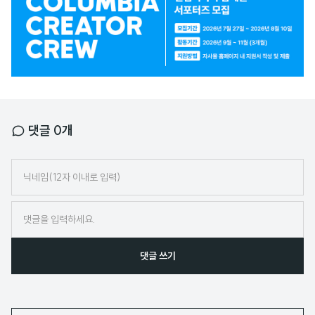
고
배
너
댓글
0
개
닉
네
임
댓글 쓰기