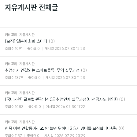
자유게시판 전체글
카테고리
자유게시판
댓
[모집] 일본어 회화 스터디
(0)
글
조회수
1091
좋아요
0
게시일
2026.07.30 12:23
카테고리
자유게시판
댓
취업까지 연결되는 스마트물류·무역 실무과정
(0)
글
조회수
1379
좋아요
0
게시일
2026.07.30 11:23
카테고리
자유게시판
댓
[국비지원] 글로벌 관광·MICE 취업연계 실무과정(비전공자도 환영!)
(0)
글
조회수
1083
좋아요
0
게시일
2026.07.30 11:22
카테고리
자유게시판
댓
친목 여행 연합동아리🌊 안 놀면 뭐하니 3.5기 멤버를 모집합니다!🏝
(0)
글
조회수
1187
좋아요
0
게시일
2026.07.29 23:29