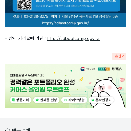
- 상세 커리큘럼 확인 :
http://sdbootcamp.quv.kr
신고
광
고
배
너
댓글
0
개