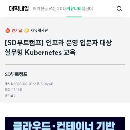
대
매거진
글 쓰는 20대
커뮤니티
캘린더
검
학
색
내
일
인기글
자유게시판
[SD부트캠프] 인프라 운영 입문자 대상
실무형 Kubernetes 교육
SD부트캠프
게시일
2026-06-01 오후 5:04:48
조회수
7468
좋아요
0