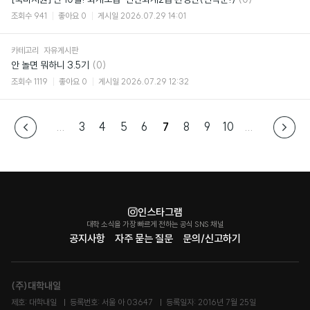
글
조회수
941
좋아요
0
게시일
2026.07.29 14:01
카테고리
자유게시판
댓
안 놀면 뭐하니 3.5기
(0)
글
조회수
1119
좋아요
0
게시일
2026.07.29 12:32
...
3
4
5
6
7
8
9
10
...
인스타그램
대학 소식을 가장 빠르게 전하는 공식 SNS 채널
공지사항
자주 묻는 질문
문의/신고하기
(주)대학내일
제호: 대학내일
등록번호: 서울 아 03647
등록일자: 2016년 7월 25일