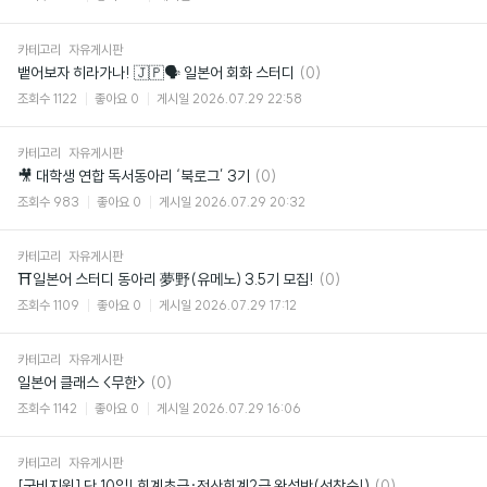
카테고리
자유게시판
댓
뱉어보자 히라가나! 🇯🇵🗣️ 일본어 회화 스터디
(0)
글
조회수
1122
좋아요
0
게시일
2026.07.29 22:58
카테고리
자유게시판
댓
🎥 대학생 연합 독서동아리 ‘북로그’ 3기
(0)
글
조회수
983
좋아요
0
게시일
2026.07.29 20:32
카테고리
자유게시판
댓
⛩일본어 스터디 동아리 夢野(유메노) 3.5기 모집!
(0)
글
조회수
1109
좋아요
0
게시일
2026.07.29 17:12
카테고리
자유게시판
댓
일본어 클래스 <무한>
(0)
글
조회수
1142
좋아요
0
게시일
2026.07.29 16:06
카테고리
자유게시판
댓
[국비지원] 단 10일! 회계초급·전산회계2급 완성반(선착순!)
(0)