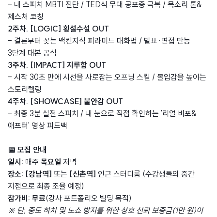
- 내 스피치 MBTI 진단 / TED식 무대 공포증 극복 / 목소리 톤&
제스처 코칭
2주차. [LOGIC] 횡설수설 OUT
- 결론부터 꽂는 맥킨지식 피라미드 대화법 / 발표·면접 만능
3단계 대본 공식
3주차. [IMPACT] 지루함 OUT
- 시작 30초 만에 시선을 사로잡는 오프닝 스킬 / 몰입감을 높이는
스토리텔링
4주차. [SHOWCASE] 불안감 OUT
- 최종 3분 실전 스피치 / 내 눈으로 직접 확인하는 '리얼 비포&
애프터' 영상 피드백
📅 모집 안내
일시:
매주
목요일
저녁
장소:
[강남역]
또는
[신촌역]
인근 스터디룸 (수강생들의 중간
지점으로 최종 조율 예정)
참가비:
무료
(강사 포트폴리오 빌딩 목적)
※ 단, 중도 하차 및 노쇼 방지를 위한 상호 신뢰 보증금(1만 원)이