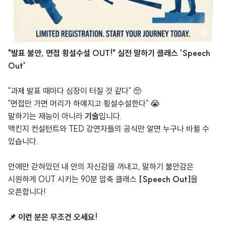
"발표 불안, 면접 횡설수설 OUT!" 실전 말하기 클래스 'Speech
Out'
"과제 발표 때마다 심장이 터질 것 같다" 🥺
"면접만 가면 머리가 하얘지고 횡설수설한다" 😭
말하기는 재능이 아니라
기술
입니다.
맥킨지 컨설턴트와 TED 강연자들의 공식만 알면 누구나 바뀔 수
있습니다.
안에만 갇혀있던 내 안의 자신감을 꺼내고, 말하기 불안감은
시원하게 OUT 시키는 90분 압축 클래스
[Speech Out]
을
오픈합니다!
📌 이런 분은 무조건 오세요!