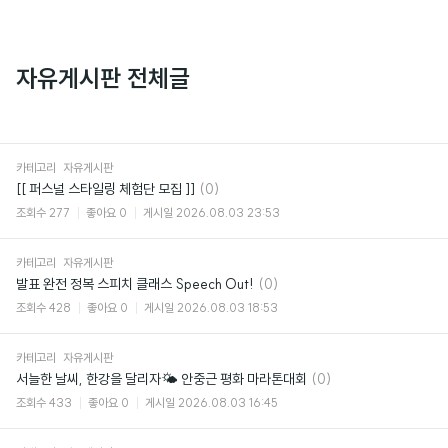
자유게시판 전체글
카테고리
자유게시판
댓
[[ 퍼스널 스타일링 체험단 모집 ]]
(0)
글
조회수
277
좋아요
0
게시일
2026.08.03 23:53
카테고리
자유게시판
댓
발표 완전 정복 스피치 클래스 Speech Out!
(0)
글
조회수
428
좋아요
0
게시일
2026.08.03 18:53
카테고리
자유게시판
댓
서늘한 날씨, 한강을 달리자🌤️ 안중근 평화 마라톤대회
(0)
글
조회수
433
좋아요
0
게시일
2026.08.03 16:45