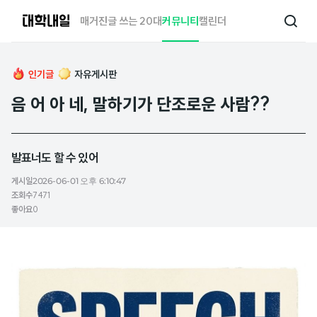
대
매거진
글 쓰는 20대
커뮤니티
캘린더
검
학
색
내
일
인기글
자유게시판
음 어 아 네, 말하기가 단조로운 사람??
발표너도 할 수 있어
게시일
2026-06-01 오후 6:10:47
조회수
7471
좋아요
0