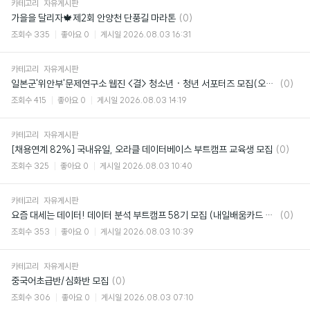
카테고리
자유게시판
댓
가을을 달리자🍁제2회 안양천 단풍길 마라톤
(0)
글
조회수
335
좋아요
0
게시일
2026.08.03 16:31
카테고리
자유게시판
댓
일본군'위안부'문제연구소 웹진 <결> 청소년 · 청년 서포터즈 모집(오늘마감!!)
(0)
글
조회수
415
좋아요
0
게시일
2026.08.03 14:19
카테고리
자유게시판
댓
[채용연계 82%] 국내유일, 오라클 데이터베이스 부트캠프 교육생 모집
(0)
글
조회수
325
좋아요
0
게시일
2026.08.03 10:40
카테고리
자유게시판
댓
요즘 대세는 데이터! 데이터 분석 부트캠프 58기 모집 (내일배움카드 95% 국비지원)
(0)
글
조회수
353
좋아요
0
게시일
2026.08.03 10:39
카테고리
자유게시판
댓
중국어초급반/심화반 모집
(0)
글
조회수
306
좋아요
0
게시일
2026.08.03 07:10