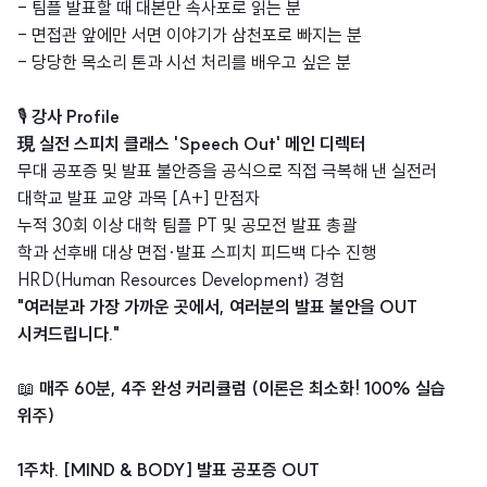
- 팀플 발표할 때 대본만 속사포로 읽는 분
- 면접관 앞에만 서면 이야기가 삼천포로 빠지는 분
- 당당한 목소리 톤과 시선 처리를 배우고 싶은 분
🎙️
강사 Profile
現 실전 스피치 클래스 'Speech Out' 메인 디렉터
무대 공포증 및 발표 불안증을 공식으로 직접 극복해 낸 실전러
대학교 발표 교양 과목 [A+] 만점자
누적 30회 이상 대학 팀플 PT 및 공모전 발표 총괄
학과 선후배 대상 면접·발표 스피치 피드백 다수 진행
HRD(Human Resources Development) 경험
"여러분과 가장 가까운 곳에서, 여러분의 발표 불안을 OUT
시켜드립니다."
📖
매주 60분, 4주 완성 커리큘럼 (이론은 최소화! 100% 실습
위주)
1주차. [MIND & BODY] 발표 공포증 OUT