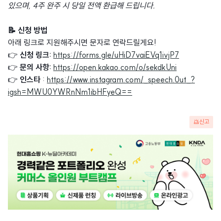
있으며, 4주 완주 시 당일 전액 환급해 드립니다.
📝 신청 방법
아래 링크로 지원해주시면 문자로 연락드릴게요!
👉
신청 링크:
https://forms.gle/uHiD7vaiEVq1ivjP7
👉
문의 사항:
https://open.kakao.com/o/sekdkUni
👉
인스타
:
https://www.instagram.com/_speech.0ut_?
igsh=MWU0YWRnNm1ibHFyeQ==
신고
광
고
배
너