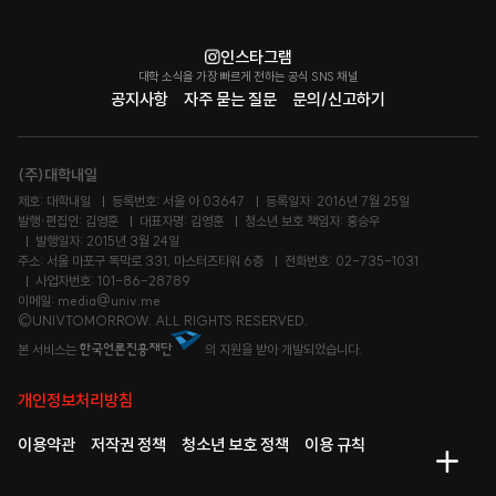
인스타그램
대학 소식을 가장 빠르게 전하는 공식 SNS 채널
공지사항
자주 묻는 질문
문의/신고하기
(주)대학내일
제호: 대학내일
등록번호: 서울 아 03647
등록일자: 2016년 7월 25일
발행·편집인: 김영훈
대표자명: 김영훈
청소년 보호 책임자: 홍승우
발행일자: 2015년 3월 24일
주소: 서울 마포구 독막로 331, 마스터즈타워 6층
전화번호: 02-735-1031
사업자번호: 101-86-28789
이메일: media@univ.me
©UNIVTOMORROW. ALL RIGHTS RESERVED.
본 서비스는
의 지원을 받아 개발되었습니다.
개인정보처리방침
이용약관
저작권 정책
청소년 보호 정책
이용 규칙
메