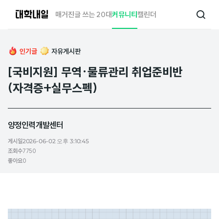
대
매거진
글 쓰는 20대
커뮤니티
캘린더
검
학
색
내
일
인기글
자유게시판
[국비지원] 무역·물류관리 취업준비반
(자격증+실무스펙)
양정인력개발센터
게시일
2026-06-02 오후 3:10:45
조회수
7750
좋아요
0