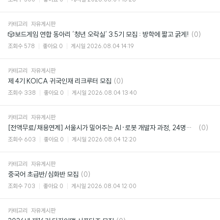
카테고리
자유게시판
댓
🎲보드게임 연합 동아리 ‘청년 오락실‘ 3.5기 모집 : 방학에 짧고 굵게!
(0)
글
조회수
578
좋아요
0
게시일
2026.08.04 14:19
카테고리
자유게시판
댓
제 4기 KOICA 귀국인재 리크루터 모집
(0)
글
조회수
338
좋아요
0
게시일
2026.08.04 13:40
카테고리
자유게시판
댓
[전액무료/채용연계] 서울시가 밀어주는 AI·로봇 개발자 과정, 24명만 뽑아요 🤖
(0)
글
조회수
603
좋아요
0
게시일
2026.08.04 12:20
카테고리
자유게시판
댓
중국어 초급반/심화반 모집
(0)
글
조회수
703
좋아요
0
게시일
2026.08.04 12:00
카테고리
자유게시판