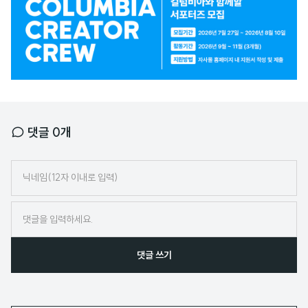
고
배
너
댓글
0
개
닉
네
임
댓글 쓰기