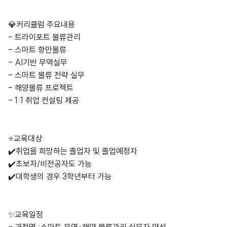
💎커리큘럼 주요내용
- 트라이포트 물류관리
- 스마트 항만물류
- AI기반 무역실무
- 스마트 물류 전략 실무
- 해양물류 프로젝트
- 1:1 취업 컨설팅 제공
⭐교육대상
✔️취업을 희망하는 졸업자 및 졸업예정자
✔️초보자/비전공자도 가능
✔️대학생의 경우 3학년부터 가능
✨교육일정
- 과정명 :스마트 무역･해양 물류관리 실무자 양성