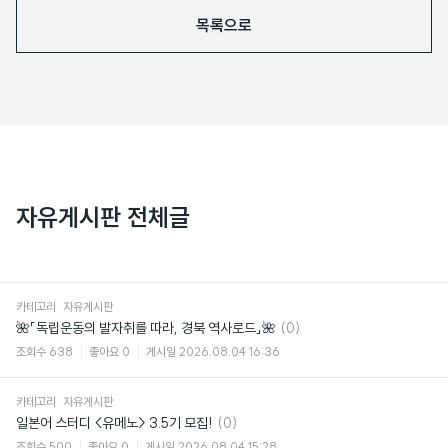
목록으로
자유게시판 전체글
카테고리
자유게시판
댓
🌺「독립운동의 발자취를 따라, 경북 역사로드」🌺
(0)
글
조회수
638
좋아요
0
게시일
2026.08.04 16:36
카테고리
자유게시판
댓
일본어 스터디 <유메노> 3.5기 모집!
(0)
글
조회수
500
좋아요
0
게시일
2026.08.04 15:28