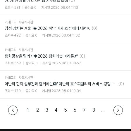
댓
2026년 제16기 디자인맵 서포터즈 모집
(0)
글
조회수
531
좋아요
0
게시일
2026.08.04 11:13
카테고리
자유게시판
댓
감성 넘치는 겨울 🌤️ 2026 하남 미사 호수 에너지런🏃
(0)
글
조회수
492
좋아요
0
게시일
2026.08.04 11:02
카테고리
자유게시판
댓
평화광장을 달리자🍁2026 평화의숲 마라톤🍂
(0)
글
조회수
569
좋아요
0
게시일
2026.08.04 10:57
카테고리
자유게시판
댓
아난티 현직 실무진과 함께하는🏨「아난티 호스피탈리티 서비스 경험 디자인 아카데미」
(0)
글
조회수
470
좋아요
0
게시일
2026.08.04 10:34
1
2
3
4
5
6
7
8
...