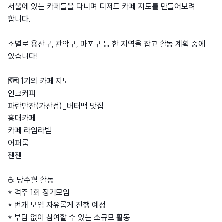
서울에 있는 카페들을 다니며 디저트 카페 지도를 만들어보려
합니다.
조별로 용산구, 관악구, 마포구 등 한 지역을 잡고 활동 계획 중에
있습니다!
🗺 1기의 카페 지도
인크커피
파란만잔(가산점)_버터떡 맛집
홍대카페
카페 라임라빋
어퍼룸
젠젠
☕️ 당수혈 활동
* 격주 1회 정기모임
* 번개 모임 자유롭게 진행 예정
* 부담 없이 참여할 수 있는 소규모 활동