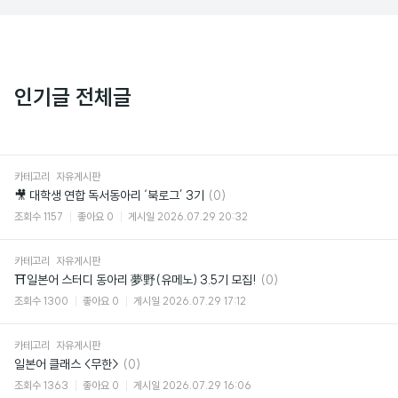
인기글 전체글
카테고리
자유게시판
댓
🎥 대학생 연합 독서동아리 ‘북로그’ 3기
(0)
글
조회수
1157
좋아요
0
게시일
2026.07.29 20:32
카테고리
자유게시판
댓
⛩일본어 스터디 동아리 夢野(유메노) 3.5기 모집!
(0)
글
조회수
1300
좋아요
0
게시일
2026.07.29 17:12
카테고리
자유게시판
댓
일본어 클래스 <무한>
(0)
글
조회수
1363
좋아요
0
게시일
2026.07.29 16:06