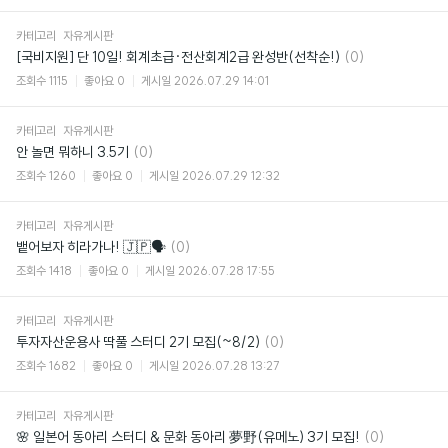
카테고리
자유게시판
댓
[국비지원] 단 10일! 회계초급·전산회계2급 완성반(선착순!)
(0)
글
조회수
1115
좋아요
0
게시일
2026.07.29 14:01
카테고리
자유게시판
댓
안 놀면 뭐하니 3.5기
(0)
글
조회수
1260
좋아요
0
게시일
2026.07.29 12:32
카테고리
자유게시판
댓
뱉어보자 히라가나! 🇯🇵🗣️
(0)
글
조회수
1418
좋아요
0
게시일
2026.07.28 17:55
카테고리
자유게시판
댓
투자자산운용사 딱풀 스터디 2기 모집(~8/2)
(0)
글
조회수
1682
좋아요
0
게시일
2026.07.28 13:27
카테고리
자유게시판
댓
🌸 일본어 동아리 스터디 & 문화 동아리 夢野(유메노) 3기 모집!
(0)