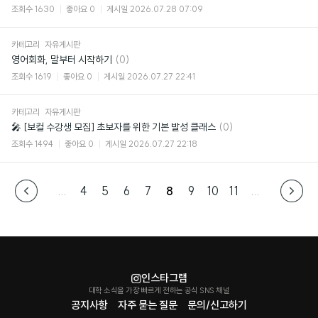
글
조회수
1630
좋아요
0
게시일
2026.07.28 07:09
카테고리
자유게시판
댓
영어회화, 말부터 시작하기
(0)
글
조회수
1619
좋아요
0
게시일
2026.07.27 22:41
카테고리
자유게시판
댓
🎤 [보컬 수강생 모집] 초보자를 위한 기본 발성 클래스
(0)
글
조회수
1494
좋아요
0
게시일
2026.07.27 22:18
...
4
5
6
7
8
9
10
11
...
인스타그램
대학 소식을 가장 빠르게 전하는 공식 SNS 채널
공지사항
자주 묻는 질문
문의/신고하기