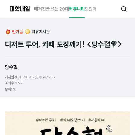
대
매거진
글 쓰는 20대
커뮤니티
캘린더
검
학
색
내
일
인기글
자유게시판
디저트 투어, 카페 도장깨기! <당수혈🍭>
당수혈
게시일
2026-06-02 오후 4:37:16
조회수
7397
좋아요
0