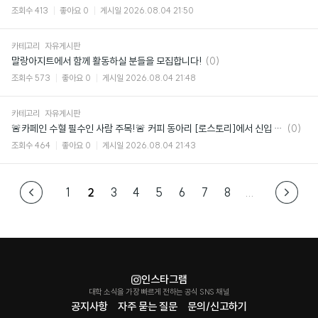
글
조회수
413
좋아요
0
게시일
2026.08.04 21:50
카테고리
자유게시판
댓
말랑아지트에서 함께 활동하실 분들을 모집합니다!
(0)
글
조회수
573
좋아요
0
게시일
2026.08.04 21:48
카테고리
자유게시판
댓
🚨카페인 수혈 필수인 사람 주목!🚨 커피 동아리 [로스토리]에서 신입 부원 모집
(0)
글
조회수
464
좋아요
0
게시일
2026.08.04 21:43
1
2
3
4
5
6
7
8
...
인스타그램
대학 소식을 가장 빠르게 전하는 공식 SNS 채널
공지사항
자주 묻는 질문
문의/신고하기