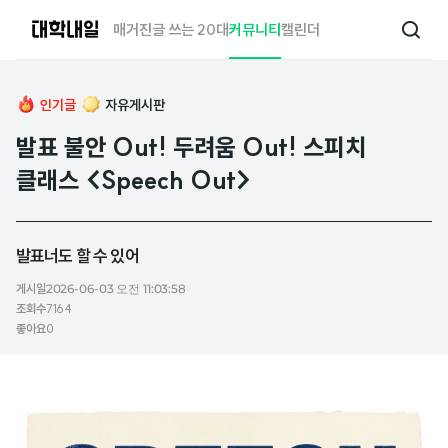
대
매거진
글 쓰는 20대
커뮤니티
캘린더
검
학
색
내
일
인기글
자유게시판
발표 불안 Out! 두려움 Out! 스피치
클래스 <Speech Out>
발표너도 할 수 있어
게시일
2026-06-03 오전 11:03:58
조회수
7164
좋아요
0