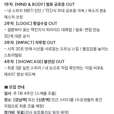
1주차. [MIND & BODY] 발표 공포증 OUT
- 내 스피치 MBTI 진단 / TED식 무대 공포증 극복 / 목소리 톤&
제스처 코칭
2주차. [LOGIC] 횡설수설 OUT
- 결론부터 꽂는 맥킨지식 피라미드 대화법 / 발표·면접 만능
3단계 대본 공식
3주차. [IMPACT] 지루함 OUT
- 시작 30초 만에 시선을 사로잡는 오프닝 스킬 / 몰입감을 높이는
스토리텔링
4주차. [SHOWCASE] 불안감 OUT
- 최종 3분 실전 스피치 / 내 눈으로 직접 확인하는 '리얼 비포&
애프터' 영상 피드백
📅 모집 안내
일시:
주 1회 4주간 (스케줄 조율)
장소:
[강남역]
또는
[신촌역]
인근 스터디룸 (수강생들의 중간
지점으로 최종 조율 예정)
참가비:
무료
(강사 포트폴리오 빌딩 목적)