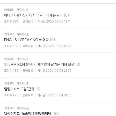
카테고리
자유게시판
댓
아니 <기븐> 진짜 마지막 드디어 개봉 ㅠㅠ
(0)
글
조회수
387
좋아요
0
게시일
2026.08.05 13:11
카테고리
자유게시판
댓
ENGLISH SPEAKING w 영화
(0)
글
조회수
432
좋아요
0
게시일
2026.08.05 12:26
카테고리
자유게시판
댓
🏃 JAM RUN (잼런) | 재미있게 달리는 러닝 크루
(0)
글
조회수
435
좋아요
0
게시일
2026.08.04 21:58
카테고리
자유게시판
댓
말랑아지트 : "말"근육
(0)
글
조회수
495
좋아요
0
게시일
2026.08.04 21:50
카테고리
자유게시판
댓
말랑아지트 : In슐랭(인천맛집탐방)
(0)