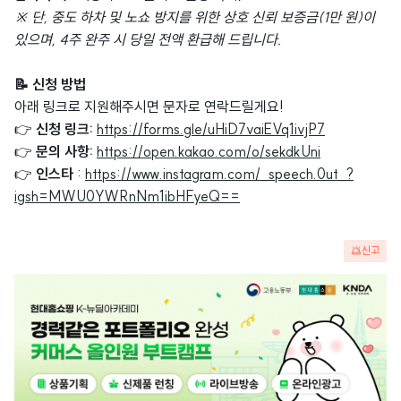
※ 단, 중도 하차 및 노쇼 방지를 위한 상호 신뢰 보증금(1만 원)이
있으며, 4주 완주 시 당일 전액 환급해 드립니다.
📝 신청 방법
아래 링크로 지원해주시면 문자로 연락드릴게요!
👉
신청 링크:
https://forms.gle/uHiD7vaiEVq1ivjP7
👉
문의 사항:
https://open.kakao.com/o/sekdkUni
👉
인스타
:
https://www.instagram.com/_speech.0ut_?
igsh=MWU0YWRnNm1ibHFyeQ==
신고
광
고
배
너