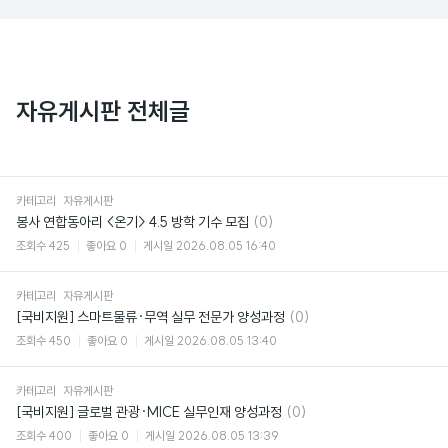
자유게시판 전체글
카테고리
자유게시판
댓
봉사 연합동아리 <온기> 4.5 방학 기수 모집
(0)
글
조회수
425
좋아요
0
게시일
2026.08.05 16:40
카테고리
자유게시판
댓
[국비지원] 스마트물류·무역 실무 전문가 양성과정
(0)
글
조회수
450
좋아요
0
게시일
2026.08.05 13:40
카테고리
자유게시판
댓
[국비지원] 글로벌 관광·MICE 실무인재 양성과정
(0)
글
조회수
400
좋아요
0
게시일
2026.08.05 13:39