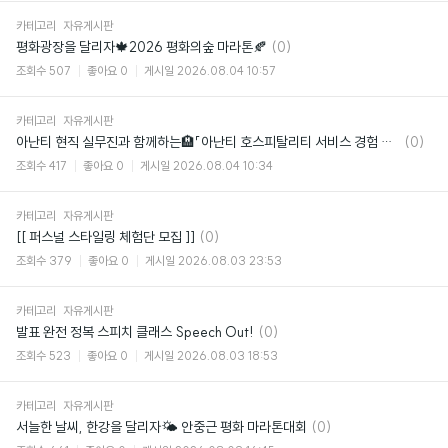
카테고리
자유게시판
댓
평화광장을 달리자🍁2026 평화의숲 마라톤🍂
(0)
글
조회수
507
좋아요
0
게시일
2026.08.04 10:57
카테고리
자유게시판
댓
아난티 현직 실무진과 함께하는🏨「아난티 호스피탈리티 서비스 경험 디자인 아카데미」
(0)
글
조회수
417
좋아요
0
게시일
2026.08.04 10:34
카테고리
자유게시판
댓
[[ 퍼스널 스타일링 체험단 모집 ]]
(0)
글
조회수
379
좋아요
0
게시일
2026.08.03 23:53
카테고리
자유게시판
댓
발표 완전 정복 스피치 클래스 Speech Out!
(0)
글
조회수
523
좋아요
0
게시일
2026.08.03 18:53
카테고리
자유게시판
댓
서늘한 날씨, 한강을 달리자🌤️ 안중근 평화 마라톤대회
(0)
글