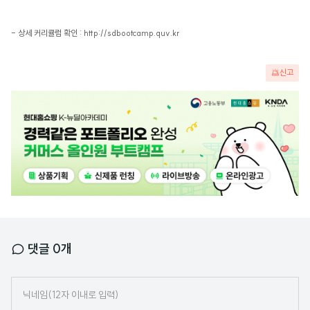
- 상세 커리큘럼 확인 : http://sdbootcamp.quv.kr
신고
광
고
배
너
댓글
0
개
닉
네