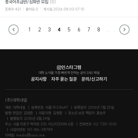
댓
중국어초급반/심화반 모집
(0)
글
조회수
421
좋아요
0
게시일
2026.08.03 07:10
1
2
3
4
5
6
7
8
...
인스타그램
대학 소식을 가장 빠르게 전하는 공식 SNS 채널
공지사항
자주 묻는 질문
문의/신고하기
(주)대학내일
제호: 대학내일
등록번호: 서울 아 03647
등록일자: 2016년 7월 25일
발행·편집인: 김영훈
대표자명: 김영훈
청소년 보호 책임자: 홍승우
발행일자: 2015년 3월 24일
주소: 서울 마포구 독막로 331, 마스터즈타워 6층
전화번호: 02-735-1031
사업자번호: 101-86-28789
이메일: media@univ.me