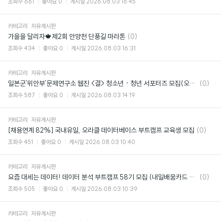
조회수
661
좋아요
0
게시일
2026.08.03 16:45
카테고리
자유게시판
댓
가을을 달리자🍁제2회 안양천 단풍길 마라톤
(0)
글
조회수
434
좋아요
0
게시일
2026.08.03 16:31
카테고리
자유게시판
댓
일본군'위안부'문제연구소 웹진 <결> 청소년 · 청년 서포터즈 모집(오늘마감!!)
(0)
글
조회수
587
좋아요
0
게시일
2026.08.03 14:19
카테고리
자유게시판
댓
[채용연계 82%] 국내유일, 오라클 데이터베이스 부트캠프 교육생 모집
(0)
글
조회수
451
좋아요
0
게시일
2026.08.03 10:40
카테고리
자유게시판
댓
요즘 대세는 데이터! 데이터 분석 부트캠프 58기 모집 (내일배움카드 95% 국비지원)
(0)
글
조회수
505
좋아요
0
게시일
2026.08.03 10:39
카테고리
자유게시판