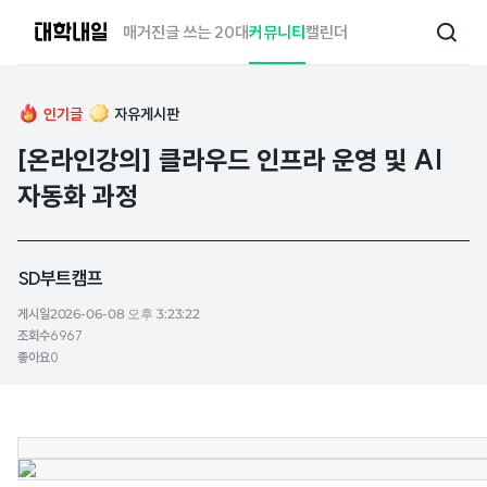
대
매거진
글 쓰는 20대
커뮤니티
캘린더
검
학
색
내
일
인기글
자유게시판
[온라인강의] 클라우드 인프라 운영 및 AI
자동화 과정
SD부트캠프
게시일
2026-06-08 오후 3:23:22
조회수
6967
좋아요
0