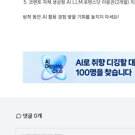
코멘토 자체 생성형 AI LLM 포텐스닷 이용권(2개월) 
방학 동안 AI 활용 경험 쌓을 기회를 놓치지 마세요!
광
고
배
너
댓글
0
개
닉