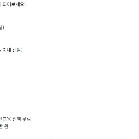
가 되어보세요!
정)
 이내 선발)
사전교육 전액 무료
만 원