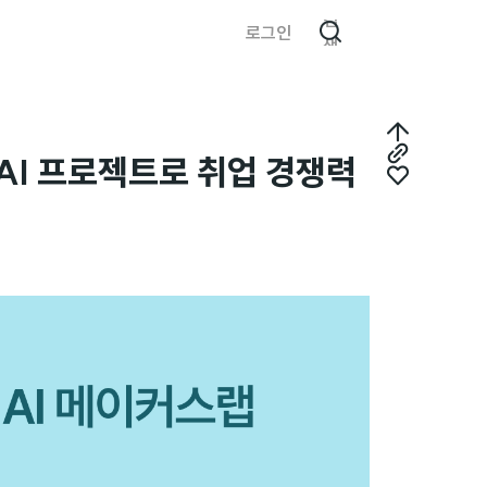
검
로그인
색
최
AI 프로젝트로 취업 경쟁력
링
상
좋
크
단
아
복
으
요
사
로