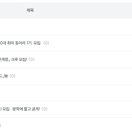
제목
좋
아
요
댓
좋
 20대 취미 동아리 1기 모집
(0)
글
아
요
댓
좋
천개항』 크루 모집!
(0)
글
아
요
댓
좋
드」🌺
(0)
글
아
요
좋
아
요
댓
좋
 모집 : 방학에 짧고 굵게!
(0)
글
아
요
좋
)
아