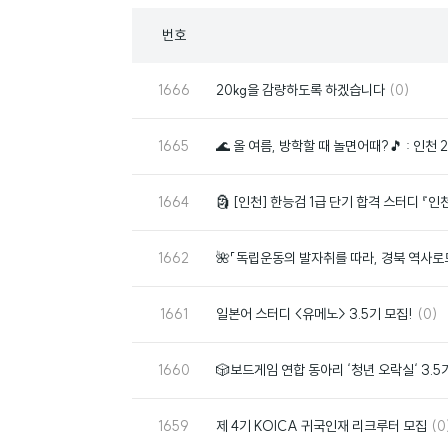
목
번호
록
번
댓
1666
20kg을 감량하도록 하겠습니다
(0)
호
글
번
1665
🌊 올 여름, 방학할 때 놀면어때?🎵 : 인천
호
번
1664
🗿 [인천] 한능검 1급 단기 합격 스터디 『인
호
번
1662
🌺「독립운동의 발자취를 따라, 경북 역사로
호
번
댓
1661
일본어 스터디 <유메노> 3.5기 모집!
(0)
호
글
번
1660
🎲보드게임 연합 동아리 ‘청년 오락실‘ 3.5기
호
번
댓
1659
제 4기 KOICA 귀국인재 리크루터 모집
(0
호
글