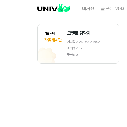
대
매거진
글 쓰는 20대
학
내
일
코멘토 담당자
커뮤니티
자유게시판
게시일
2026.06.08 19:33
조회수
7102
좋아요
0