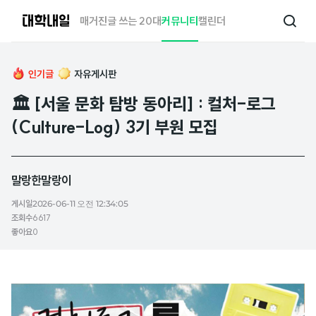
대
매거진
글 쓰는 20대
커뮤니티
캘린더
검
학
색
내
일
인기글
자유게시판
🏛 [서울 문화 탐방 동아리] : 컬처-로그
(Culture-Log) 3기 부원 모집
말랑한말랑이
게시일
2026-06-11 오전 12:34:05
조회수
6617
좋아요
0