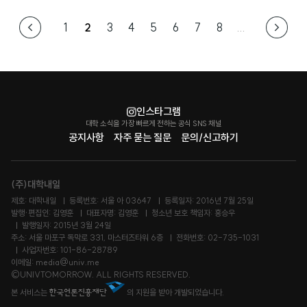
1
2
3
4
5
6
7
8
...
인스타그램
대학 소식을 가장 빠르게 전하는 공식 SNS 채널
공지사항
자주 묻는 질문
문의/신고하기
(주)대학내일
제호: 대학내일
등록번호: 서울 아 03647
등록일자: 2016년 7월 25일
발행·편집인: 김영훈
대표자명: 김영훈
청소년 보호 책임자: 홍승우
발행일자: 2015년 3월 24일
주소: 서울 마포구 독막로 331, 마스터즈타워 6층
전화번호: 02-735-1031
사업자번호: 101-86-28789
이메일: media@univ.me
©UNIVTOMORROW. ALL RIGHTS RESERVED.
본 서비스는
의 지원을 받아 개발되었습니다.