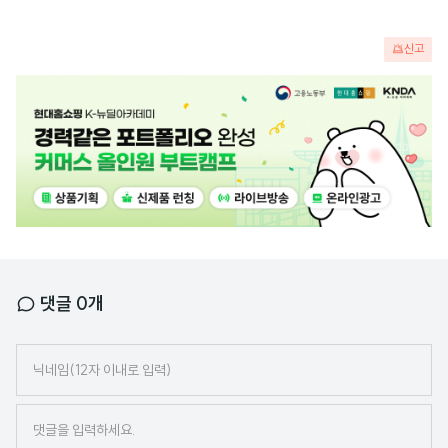
신고
광
고
배
너
댓글
0
개
닉
네
임