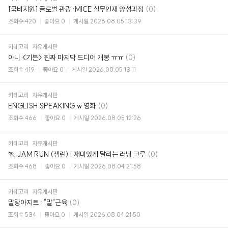
댓
[국비지원] 글로벌 관광·MICE 실무인재 양성과정
(0)
글
조회수
420
좋아요
0
게시일
2026.08.05 13:39
카테고리
자유게시판
댓
아니 <기븐> 진짜 마지막 드디어 개봉 ㅠㅠ
(0)
글
조회수
419
좋아요
0
게시일
2026.08.05 13:11
카테고리
자유게시판
댓
ENGLISH SPEAKING w 영화
(0)
글
조회수
466
좋아요
0
게시일
2026.08.05 12:26
카테고리
자유게시판
댓
🏃 JAM RUN (잼런) | 재미있게 달리는 러닝 크루
(0)
글
조회수
468
좋아요
0
게시일
2026.08.04 21:58
카테고리
자유게시판
댓
말랑아지트 : "말"근육
(0)
글
조회수
534
좋아요
0
게시일
2026.08.04 21:50