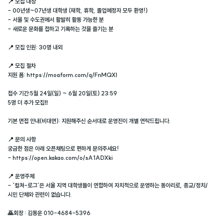
📍 모집 대상
- 00년생~07년생 대학생 (재학, 휴학, 졸업예정자 모두 환영!)
- 서울 및 수도권에서 활발히 활동 가능한 분
- 새로운 문화를 접하고 기록하는 것을 즐기는 분
📍 모집 인원: 30명 내외
📍 모집 절차
지원 폼: https://moaform.com/q/FnMQXl
접수 기간:5월 24일(일) ~ 6월 20일(토) 23:59
5명 더 추가 모집‼️
기본 면접 안내(비대면): 지원해주신 순서대로 운영진이 개별 연락드립니다.
📍 문의 사항
궁금한 점은 아래 오픈채팅으로 편하게 문의주세요!
- https://open.kakao.com/o/sA1ADXki
📍 운영주체
- ‘컬쳐-로그‘은 서울 지역 대학생들이 연합하여 자치적으로 운영하는 동아리로, 종교/정치/
시민 단체와 관련이 없습니다.
🙇회장 : 김동운 010-4684-5396