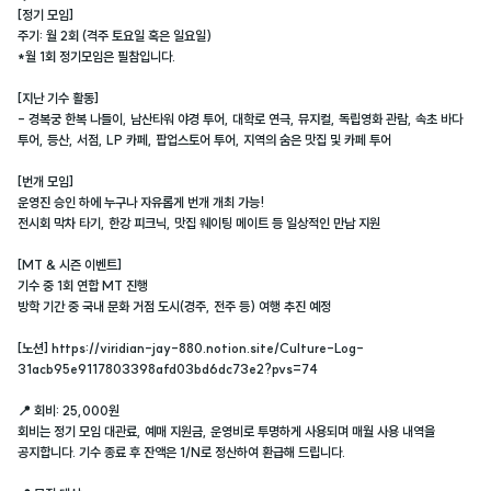
[정기 모임]
주기: 월 2회 (격주 토요일 혹은 일요일)
*월 1회 정기모임은 필참입니다.
[지난 기수 활동]
- 경복궁 한복 나들이, 남산타워 야경 투어, 대학로 연극, 뮤지컬, 독립영화 관람, 속초 바다
투어, 등산, 서점, LP 카페, 팝업스토어 투어, 지역의 숨은 맛집 및 카페 투어
[번개 모임]
운영진 승인 하에 누구나 자유롭게 번개 개최 가능!
전시회 막차 타기, 한강 피크닉, 맛집 웨이팅 메이트 등 일상적인 만남 지원
[MT & 시즌 이벤트]
기수 중 1회 연합 MT 진행
방학 기간 중 국내 문화 거점 도시(경주, 전주 등) 여행 추진 예정
[노션] https://viridian-jay-880.notion.site/Culture-Log-
31acb95e9117803398afd03bd6dc73e2?pvs=74
📍 회비: 25,000원
회비는 정기 모임 대관료, 예매 지원금, 운영비로 투명하게 사용되며 매월 사용 내역을
공지합니다. 기수 종료 후 잔액은 1/N로 정산하여 환급해 드립니다.