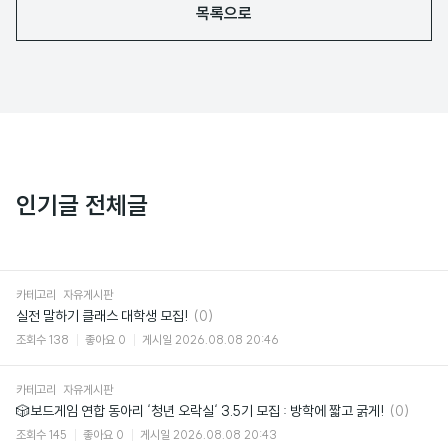
목록으로
인기글 전체글
카테고리
자유게시판
댓
실전 말하기 클래스 대학생 모집!
(0)
글
조회수
138
좋아요
0
게시일
2026.08.08 20:46
카테고리
자유게시판
댓
🎲보드게임 연합 동아리 ‘청년 오락실‘ 3.5기 모집 : 방학에 짧고 굵게!
(0)
글
조회수
145
좋아요
0
게시일
2026.08.08 20:43