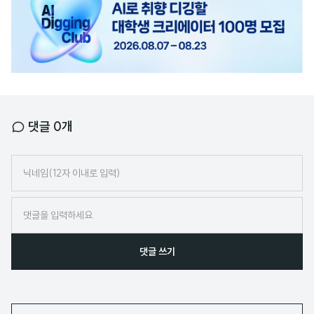
배
너
댓글
0
개
닉
네
임
댓글 쓰기