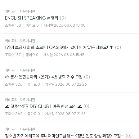
카테고리
자유게시판
댓
ENGLISH SPEAKING w 영화
(0)
글
조회수
153
좋아요
0
게시일
2026.08.08 18:08
카테고리
자유게시판
댓
[영어 초급자 회화 소모임] OASIS에서 같이 영어 말문 터봐요! 🌴
(0)
글
조회수
157
좋아요
0
게시일
2026.08.08 15:45
카테고리
자유게시판
댓
🌱 봉사 연합동아리 <온기> 4.5 방학 기수 모집
(0)
글
조회수
326
좋아요
0
게시일
2026.08.07 22:26
카테고리
자유게시판
댓
🌊 SUMMER DIY CLUB | 여름 한정 모집 🌊
(0)
글
조회수
362
좋아요
0
게시일
2026.08.07 21:45
카테고리
자유게시판
댓
청소년 자기이해교육 주니어마인드클래스 <청년 멘토 양성 과정> 모집 (~8/19)
(0)