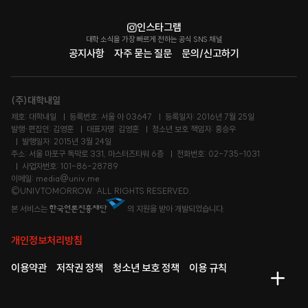
인스타그램
대학 소식을 가장 빠르게 전하는 공식 SNS 채널
공지사항
자주 묻는 질문
문의/신고하기
(주)대학내일
제호: 대학내일
등록번호: 서울 아 03647
등록일자: 2016년 7월 25일
발행·편집인: 김영훈
대표자명: 김영훈
청소년 보호 책임자: 홍승우
발행일자: 2015년 3월 24일
주소: 서울 마포구 독막로 331, 마스터즈타워 6층
전화번호: 02-735-1031
사업자번호: 101-86-28789
이메일: media@univ.me
©UNIVTOMORROW. ALL RIGHTS RESERVED.
본 서비스는
의 지원을 받아 개발되었습니다.
개인정보처리방침
이용약관
저작권 정책
청소년 보호 정책
이용 규칙
메