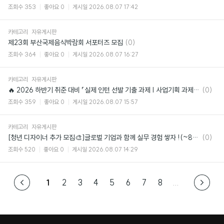
글
조회수
353
좋아요
0
게시일
2026.08.07 17:42
카테고리
자유게시판
댓
제23회 부산국제음식박람회 서포터즈 모집
(0)
글
조회수
364
좋아요
0
게시일
2026.08.07 16:27
카테고리
자유게시판
댓
🔥 2026 하반기 취준 대비 「실제 인턴 선발 기출 과제 | 사업기획 과제 모의고사
(0)
글
조회수
359
좋아요
0
게시일
2026.08.07 15:57
카테고리
자유게시판
댓
[청년 디자이너 추가 모집🎨]글로벌 기업과 함께 실무 경험 쌓자 !(~8/14 마감)
(0)
글
조회수
520
좋아요
0
게시일
2026.08.07 14:29
1
2
3
4
5
6
7
8
...