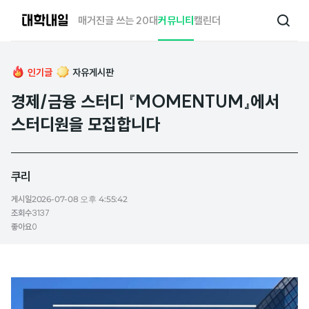
대
매거진
글 쓰는 20대
커뮤니티
캘린더
검
학
색
내
일
인기글
자유게시판
경제/금융 스터디 『MOMENTUM』에서
스터디원을 모집합니다
쿠리
게시일
2026-07-08 오후 4:55:42
조회수
3137
좋아요
0