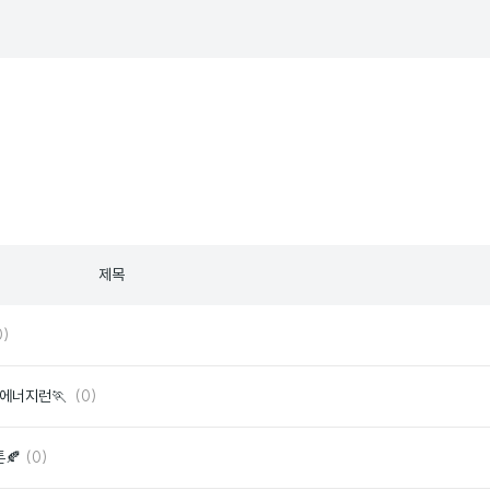
제목
좋
0)
아
요
댓
좋
수 에너지런🏃
(0)
글
아
요
댓
좋
🍂
(0)
글
아