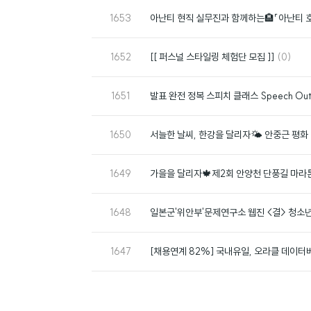
번
1653
아난티 현직 실무진과 함께하는🏨「아난티 
호
번
댓
1652
[[ 퍼스널 스타일링 체험단 모집 ]]
(0)
호
글
번
1651
발표 완전 정복 스피치 클래스 Speech Out
호
번
1650
서늘한 날씨, 한강을 달리자🌤️ 안중근 평
호
번
1649
가을을 달리자🍁제2회 안양천 단풍길 마라
호
번
1648
일본군'위안부'문제연구소 웹진 <결> 청소년
호
번
1647
[채용연계 82%] 국내유일, 오라클 데이
호