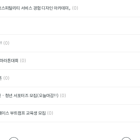
요
댓
좋
호스피탈리티 서비스 경험 디자인 아카데미」
(0)
글
아
요
좋
아
요
댓
좋
!
(0)
글
아
요
댓
좋
화 마라톤대회
(0)
글
아
요
댓
좋
톤
(0)
글
아
요
댓
좋
 · 청년 서포터즈 모집(오늘마감!!)
(0)
글
아
요
댓
좋
터베이스 부트캠프 교육생 모집
(0)
글
아
요