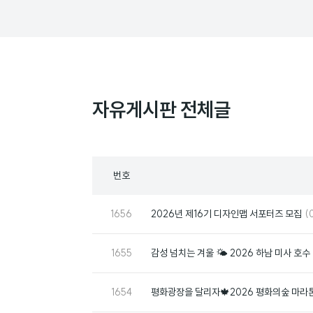
자유게시판 전체글
목
번호
록
번
댓
1656
2026년 제16기 디자인맵 서포터즈 모집
(
호
글
번
1655
감성 넘치는 겨울 🌤️ 2026 하남 미사 호
호
번
1654
평화광장을 달리자🍁2026 평화의숲 마라톤
호