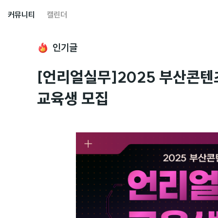
커뮤니티
캘린더
인기글
[언리얼실무]2025 부산콘
교육생 모집