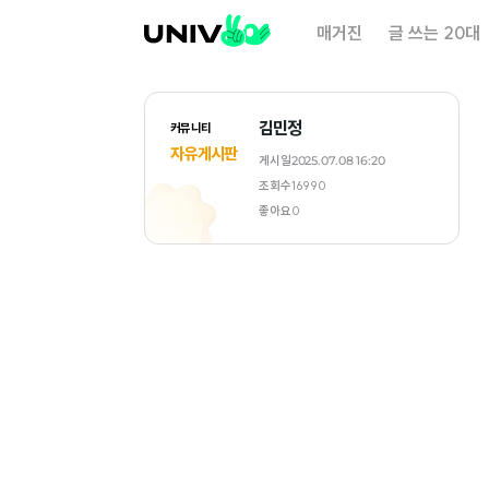
대
매거진
글 쓰는 20대
학
내
일
김민정
커뮤니티
자유게시판
게시일
2025.07.08 16:20
조회수
16990
좋아요
0