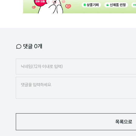
배
너
댓글
0
개
닉
네
임
목록으로