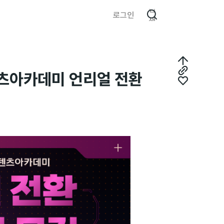
검
로그인
색
최
텐츠아카데미 언리얼 전환
링
상
좋
크
단
아
복
으
요
사
로