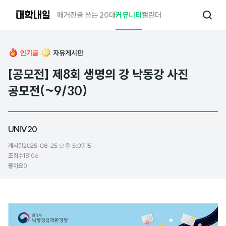
대
매거진
글 쓰는 20대
커뮤니티
캘린더
검
학
색
내
일
인기글
자유게시판
[공모전] 제8회 생명의 강 낙동강 사진
공모전(~9/30)
UNIV20
게시일
2025-08-25 오후 5:07:15
조회수
18106
좋아요
0