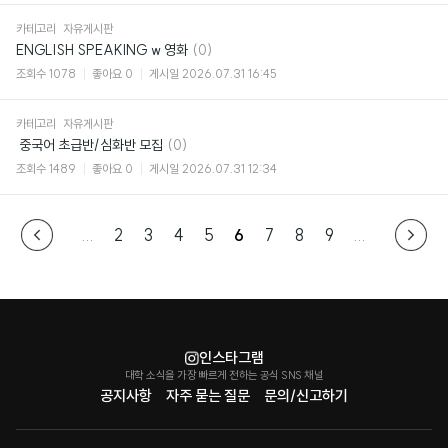
카테고리
자유게시판
댓
ENGLISH SPEAKING w 영화
(0)
글
조회수
1078
좋아요
0
게시일
2026.07.31 16:45
카테고리
자유게시판
댓
​ 중국어 초급반/심화반 모집
(0)
글
조회수
1489
좋아요
0
게시일
2026.07.31 12:34
...
2
3
4
5
6
7
8
9
...
인스타그램
대학 소식을 가장 빠르게 전하는 공식 SNS 채널
공지사항
자주 묻는 질문
문의/신고하기