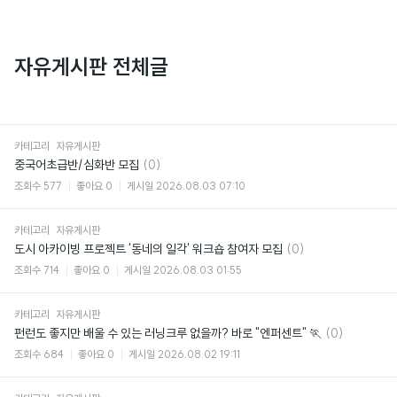
자유게시판 전체글
카테고리
자유게시판
댓
중국어초급반/심화반 모집
(0)
글
조회수
577
좋아요
0
게시일
2026.08.03 07:10
카테고리
자유게시판
댓
도시 아카이빙 프로젝트 '동네의 일각' 워크숍 참여자 모집
(0)
글
조회수
714
좋아요
0
게시일
2026.08.03 01:55
카테고리
자유게시판
댓
펀런도 좋지만 배울 수 있는 러닝크루 없을까? 바로 "엔퍼센트" 🏃
(0)
글
조회수
684
좋아요
0
게시일
2026.08.02 19:11