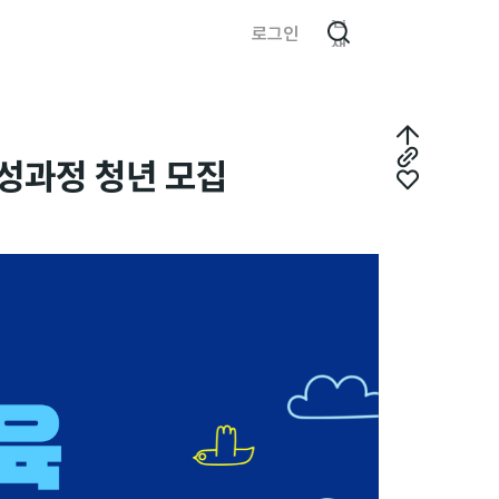
검
로그인
색
최
성과정 청년 모집
링
상
좋
크
단
아
복
으
요
사
로