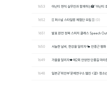
번
1653
아난티 현직 실무진과 함께하는🏨「아난티 
호
번
댓
1652
[[ 퍼스널 스타일링 체험단 모집 ]]
(0)
호
글
번
1651
발표 완전 정복 스피치 클래스 Speech Out
호
번
1650
서늘한 날씨, 한강을 달리자🌤️ 안중근 평
호
번
1649
가을을 달리자🍁제2회 안양천 단풍길 마라
호
번
1648
일본군'위안부'문제연구소 웹진 <결> 청소년
호