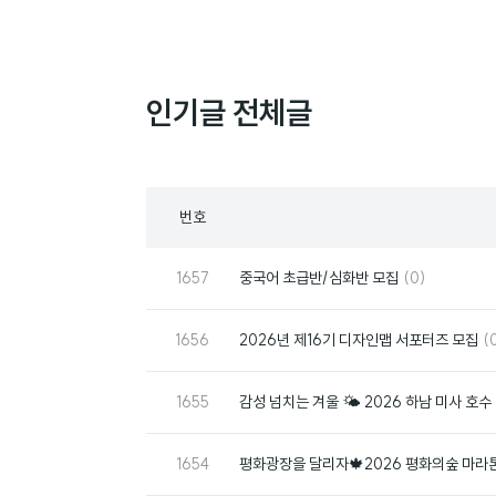
인기글 전체글
목
번호
록
번
댓
1657
중국어 초급반/심화반 모집
(0)
호
글
번
댓
1656
2026년 제16기 디자인맵 서포터즈 모집
(
호
글
번
1655
감성 넘치는 겨울 🌤️ 2026 하남 미사 호
호
번
1654
평화광장을 달리자🍁2026 평화의숲 마라톤
호