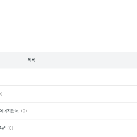
제목
좋
아
요
좋
0)
아
요
댓
좋
수 에너지런🏃
(0)
글
아
요
댓
좋
🍂
(0)
글
아