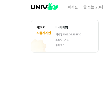
대
매거진
글 쓰는 20대
학
내
일
나비비빕
커뮤니티
자유게시판
게시일
2025.09.16 11:10
조회수
19437
좋아요
0