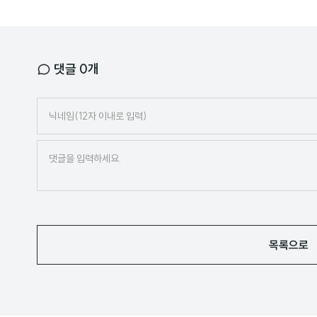
댓글
0
개
닉
네
임
목록으로