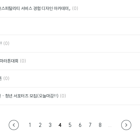
요
댓
좋
호스피탈리티 서비스 경험 디자인 아카데미」
(0)
글
아
요
좋
아
요
댓
좋
!
(0)
글
아
요
댓
좋
화 마라톤대회
(0)
글
아
요
댓
좋
톤
(0)
글
아
요
댓
좋
 · 청년 서포터즈 모집(오늘마감!!)
(0)
글
아
요
1
2
3
4
5
6
7
8
...