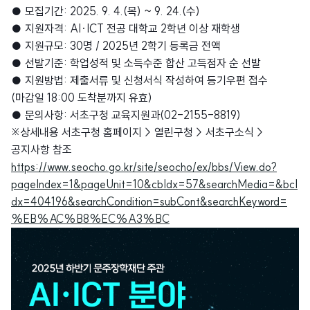
● 모집기간: 2025. 9. 4.(목) ~ 9. 24.(수)
● 지원자격: AI·ICT 전공 대학교 2학년 이상 재학생
● 지원규모: 30명 / 2025년 2학기 등록금 전액
● 선발기준: 학업성적 및 소득수준 합산 고득점자 순 선발
● 지원방법: 제출서류 및 신청서식 작성하여 등기우편 접수
(마감일 18:00 도착분까지 유효)
● 문의사항: 서초구청 교육지원과(02-2155-8819)
※상세내용 서초구청 홈페이지 > 열린구청 > 서초구소식 >
공지사항 참조
https://www.seocho.go.kr/site/seocho/ex/bbs/View.do?
pageIndex=1&pageUnit=10&cbIdx=57&searchMedia=&bcI
dx=404196&searchCondition=subCont&searchKeyword=
%EB%AC%B8%EC%A3%BC