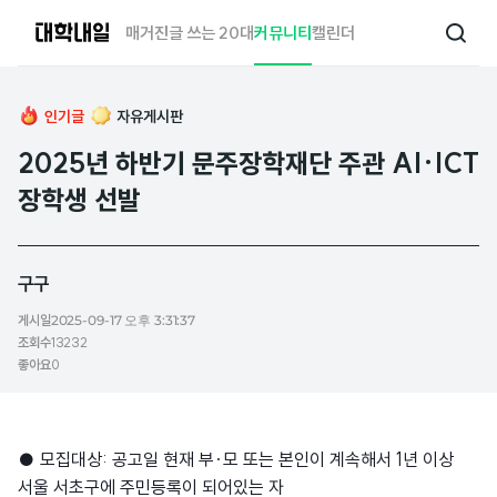
대
매거진
글 쓰는 20대
커뮤니티
캘린더
검
학
색
내
일
인기글
자유게시판
2025년 하반기 문주장학재단 주관 AI·ICT
장학생 선발
구구
게시일
2025-09-17 오후 3:31:37
조회수
13232
좋아요
0
● 모집대상: 공고일 현재 부·모 또는 본인이 계속해서 1년 이상
서울 서초구에 주민등록이 되어있는 자