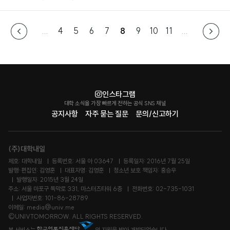
...
4
5
6
7
8
9
10
11
...
인스타그램
대학 소식을 가장 빠르게 전하는 공식 SNS 채널
공지사항
자주 묻는 질문
문의/신고하기
(주)대학내일
제호: 대학내일
등록번호: 서울 아 03647
등록일자: 2016년 7월 25일
발행·편집인: 김영훈
대표자명: 김영훈
청소년 보호 책임자: 홍승우
발행일자: 2015년 3월 24일
주소: 서울 마포구 독막로 331, 마스터즈타워 6층
전화번호: 02-735-1031
사업자번호: 101-86-28789
이메일: media@univ.me
©UNIVTOMORROW. ALL RIGHTS RESERVED.
본 서비스는
의 지원을 받아 개발되었습니다.