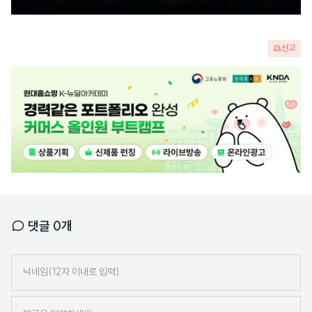
신고
광
고
배
너
댓글
0
개
닉
네
임