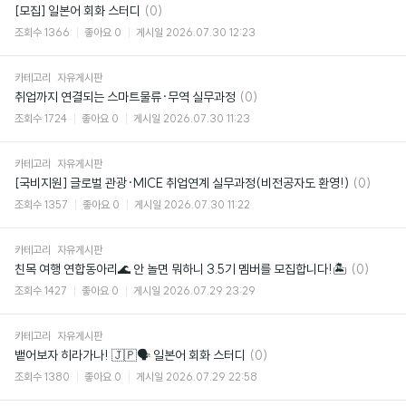
댓
[모집] 일본어 회화 스터디
(0)
글
조회수
1366
좋아요
0
게시일
2026.07.30 12:23
카테고리
자유게시판
댓
취업까지 연결되는 스마트물류·무역 실무과정
(0)
글
조회수
1724
좋아요
0
게시일
2026.07.30 11:23
카테고리
자유게시판
댓
[국비지원] 글로벌 관광·MICE 취업연계 실무과정(비전공자도 환영!)
(0)
글
조회수
1357
좋아요
0
게시일
2026.07.30 11:22
카테고리
자유게시판
댓
친목 여행 연합동아리🌊 안 놀면 뭐하니 3.5기 멤버를 모집합니다!🏝
(0)
글
조회수
1427
좋아요
0
게시일
2026.07.29 23:29
카테고리
자유게시판
댓
뱉어보자 히라가나! 🇯🇵🗣️ 일본어 회화 스터디
(0)
글
조회수
1380
좋아요
0
게시일
2026.07.29 22:58