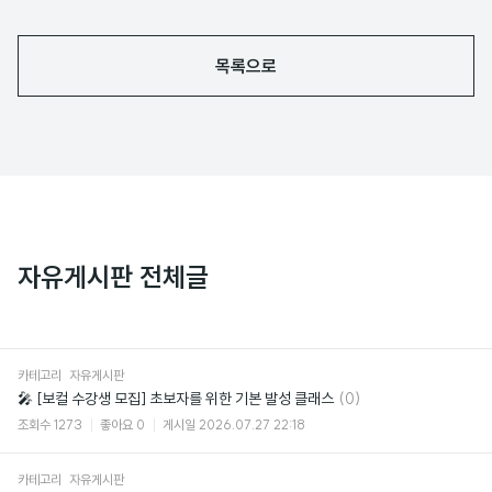
목록으로
자유게시판 전체글
카테고리
자유게시판
댓
🎤 [보컬 수강생 모집] 초보자를 위한 기본 발성 클래스
(0)
글
조회수
1273
좋아요
0
게시일
2026.07.27 22:18
카테고리
자유게시판