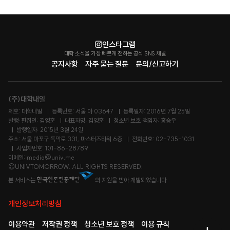
인스타그램
대학 소식을 가장 빠르게 전하는 공식 SNS 채널
공지사항
자주 묻는 질문
문의/신고하기
(주)대학내일
제호: 대학내일
등록번호: 서울 아 03647
등록일자: 2016년 7월 25일
발행·편집인: 김영훈
대표자명: 김영훈
청소년 보호 책임자: 홍승우
발행일자: 2015년 3월 24일
주소: 서울 마포구 독막로 331, 마스터즈타워 6층
전화번호: 02-735-1031
사업자번호: 101-86-28789
이메일: media@univ.me
©UNIVTOMORROW. ALL RIGHTS RESERVED.
본 서비스는
의 지원을 받아 개발되었습니다.
개인정보처리방침
이용약관
저작권 정책
청소년 보호 정책
이용 규칙