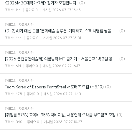
댓
<2026MBC대학가요제> 참가자 모집합니다!
(0)
글
조회수
1144
좋아요
0
게시일
2026.07.27 16:45
카테고리
자유게시판
댓
(D-2)AI가 대신 못할 '문화예술 솔루션' 기획하고, 스펙 차별점 쌓을 사람 주목!🔥
(0)
글
조회수
1444
좋아요
0
게시일
2026.07.27 16:31
카테고리
자유게시판
댓
[2026 춘천공연예술제] 여름방학 MT 즐기기 - 서울근교 1박 2일 공연 여행 패키지
(0)
글
조회수
1614
좋아요
0
게시일
2026.07.27 16:17
카테고리
자유게시판
댓
Team Korea of Esports FantaSteel 서포터즈 모집 (~8.10)
(0)
글
조회수
1478
좋아요
0
게시일
2026.07.27 11:43
카테고리
자유게시판
댓
[취업률 87%] 교육비 95% 국비지원, 채용연계 오라클 부트캠프 모집
(0)
글
조회수
1340
좋아요
0
게시일
2026.07.27 10:27