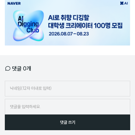
광
고
배
너
댓글
0
개
닉
네
임
댓글 쓰기