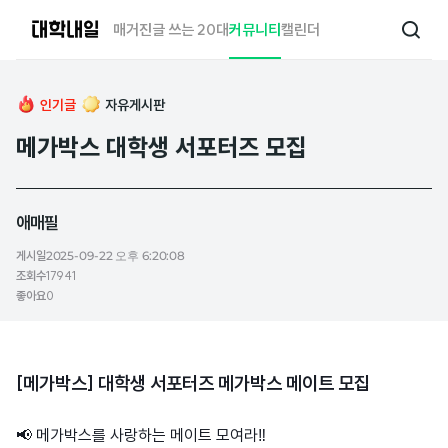
대
매거진
글 쓰는 20대
커뮤니티
캘린더
검
학
색
내
일
인기글
자유게시판
메가박스 대학생 서포터즈 모집
애매필
게시일
2025-09-22 오후 6:20:08
조회수
17941
좋아요
0
[메가박스] 대학생 서포터즈 메가박스 메이트 모집
📢 메가박스를 사랑하는 메이트 모여라‼