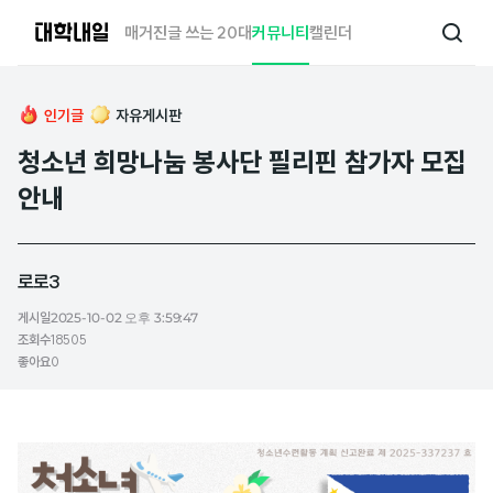
대
매거진
글 쓰는 20대
커뮤니티
캘린더
검
학
색
내
일
인기글
자유게시판
청소년 희망나눔 봉사단 필리핀 참가자 모집
안내
로로3
게시일
2025-10-02 오후 3:59:47
조회수
18505
좋아요
0