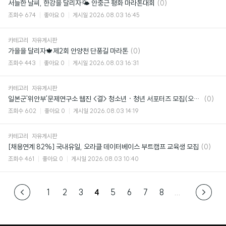
댓
서늘한 날씨, 한강을 달리자🌤️ 안중근 평화 마라톤대회
(0)
글
조회수
674
좋아요
0
게시일
2026.08.03 16:45
카테고리
자유게시판
댓
가을을 달리자🍁제2회 안양천 단풍길 마라톤
(0)
글
조회수
443
좋아요
0
게시일
2026.08.03 16:31
카테고리
자유게시판
댓
일본군'위안부'문제연구소 웹진 <결> 청소년 · 청년 서포터즈 모집(오늘마감!!)
(0)
글
조회수
602
좋아요
0
게시일
2026.08.03 14:19
카테고리
자유게시판
댓
[채용연계 82%] 국내유일, 오라클 데이터베이스 부트캠프 교육생 모집
(0)
글
조회수
461
좋아요
0
게시일
2026.08.03 10:40
1
2
3
4
5
6
7
8
...