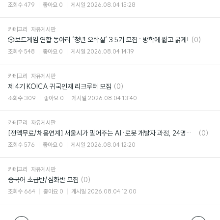
글
조회수
479
좋아요
0
게시일
2026.08.04 15:28
카테고리
자유게시판
댓
🎲보드게임 연합 동아리 ‘청년 오락실‘ 3.5기 모집 : 방학에 짧고 굵게!
(0)
글
조회수
548
좋아요
0
게시일
2026.08.04 14:19
카테고리
자유게시판
댓
제 4기 KOICA 귀국인재 리크루터 모집
(0)
글
조회수
309
좋아요
0
게시일
2026.08.04 13:40
카테고리
자유게시판
댓
[전액무료/채용연계] 서울시가 밀어주는 AI·로봇 개발자 과정, 24명만 뽑아요 🤖
(0)
글
조회수
576
좋아요
0
게시일
2026.08.04 12:20
카테고리
자유게시판
댓
중국어 초급반/심화반 모집
(0)
글
조회수
664
좋아요
0
게시일
2026.08.04 12:00