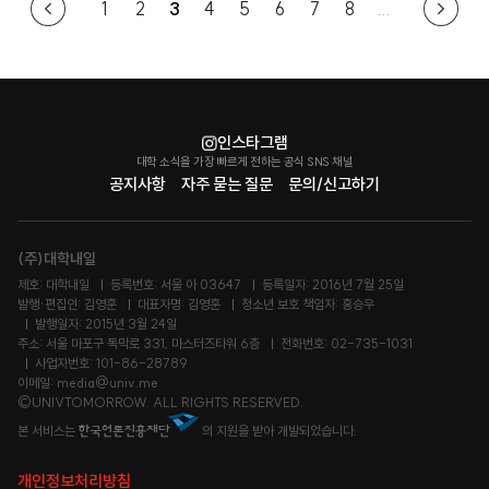
1
2
3
4
5
6
7
8
...
인스타그램
대학 소식을 가장 빠르게 전하는 공식 SNS 채널
공지사항
자주 묻는 질문
문의/신고하기
(주)대학내일
제호: 대학내일
등록번호: 서울 아 03647
등록일자: 2016년 7월 25일
발행·편집인: 김영훈
대표자명: 김영훈
청소년 보호 책임자: 홍승우
발행일자: 2015년 3월 24일
주소: 서울 마포구 독막로 331, 마스터즈타워 6층
전화번호: 02-735-1031
사업자번호: 101-86-28789
이메일: media@univ.me
©UNIVTOMORROW. ALL RIGHTS RESERVED.
본 서비스는
의 지원을 받아 개발되었습니다.
개인정보처리방침