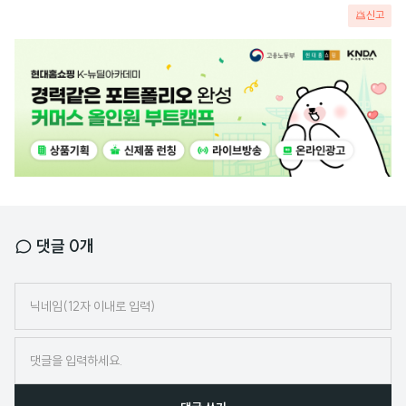
신고
광
고
배
너
댓글
0
개
닉
네
임