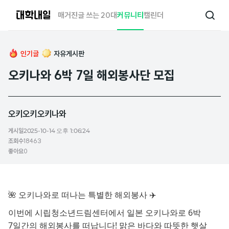
대
매거진
글 쓰는 20대
커뮤니티
캘린더
검
학
색
내
일
인기글
자유게시판
오키나와 6박 7일 해외봉사단 모집
오키오키오키나와
게시일
2025-10-14 오후 1:06:24
조회수
18463
좋아요
0
🌺 오키나와로 떠나는 특별한 해외봉사 ✈️
이번에 시립청소년드림센터에서 일본 오키나와로 6박
7일간의 해외봉사를 떠납니다! 맑은 바다와 따뜻한 햇살