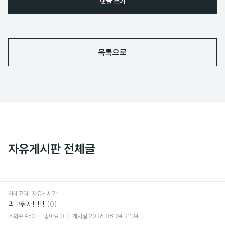
댓글 쓰기
목록으로
자유게시판 전체글
카테고리
자유게시판
댓
먹고뛰자!!!!!
(0)
글
조회수
453
좋아요
0
게시일
2026.08.04 21:34