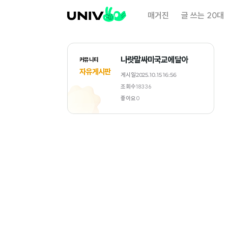
대
매거진
글 쓰는 20대
학
내
일
나랏말싸미국교에달아
커뮤니티
자유게시판
게시일
2025.10.15 16:56
조회수
18336
좋아요
0