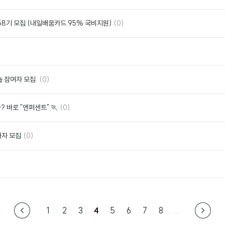
글
아
요
댓
좋
58기 모집 (내일배움카드 95% 국비지원)
(0)
글
아
요
좋
아
요
댓
좋
숍 참여자 모집
(0)
글
아
요
댓
좋
 바로 "엔퍼센트" 🏃
(0)
글
아
요
댓
좋
가자 모집
(0)
글
아
요
좋
아
요
1
2
3
4
5
6
7
8
...