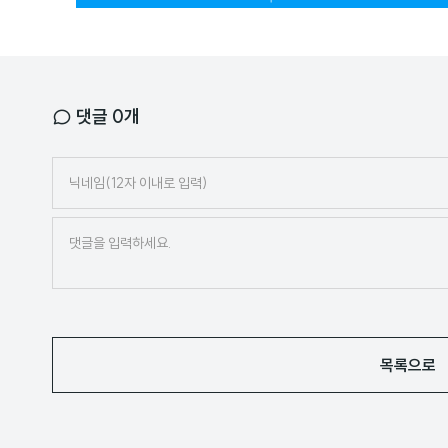
너
댓글
0
개
닉
네
임
목록으로