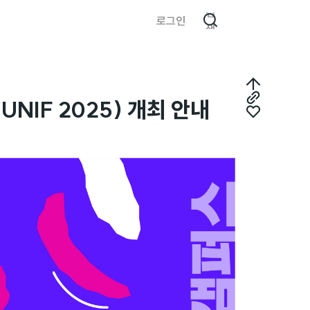
검
로그인
색
최
NIF 2025) 개최 안내
링
상
좋
크
단
아
복
으
요
사
로