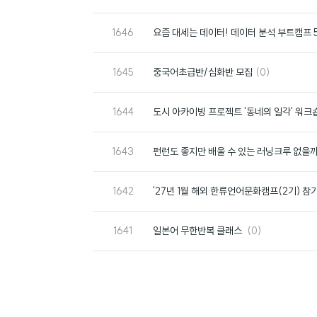
호
번
1646
요즘 대세는 데이터! 데이터 분석 부트캠프 
호
번
댓
1645
중국어초급반/심화반 모집
(0)
호
글
번
1644
도시 아카이빙 프로젝트 '동네의 일각' 워크
호
번
1643
펀런도 좋지만 배울 수 있는 러닝크루 없을까?
호
번
1642
'27년 1월 해외 한류언어문화캠프(2기) 참
호
번
댓
1641
일본어 무한반복 클래스
(0)
호
글