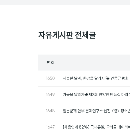
자유게시판 전체글
목
번호
록
번
1650
서늘한 날씨, 한강을 달리자🌤️ 안중근 평
호
번
1649
가을을 달리자🍁제2회 안양천 단풍길 마라
호
번
1648
일본군'위안부'문제연구소 웹진 <결> 청소년
호
번
1647
[채용연계 82%] 국내유일, 오라클 데이