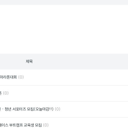
제목
댓
좋
화 마라톤대회
(0)
글
아
요
댓
좋
톤
(0)
글
아
요
댓
좋
 · 청년 서포터즈 모집(오늘마감!!)
(0)
글
아
요
댓
좋
터베이스 부트캠프 교육생 모집
(0)