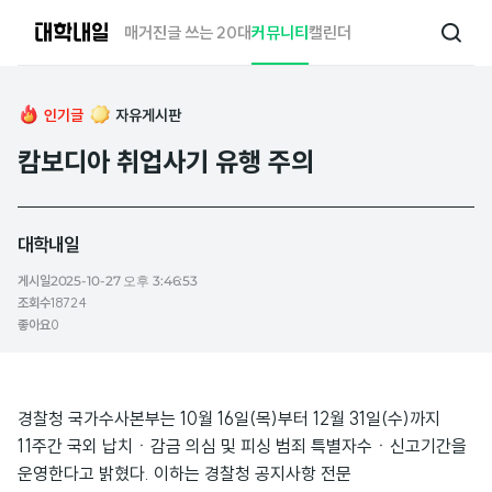
대
매거진
글 쓰는 20대
커뮤니티
캘린더
검
학
색
내
일
인기글
자유게시판
캄보디아 취업사기 유행 주의
대학내일
게시일
2025-10-27 오후 3:46:53
조회수
18724
좋아요
0
경찰청 국가수사본부는 10월 16일(목)부터 12월 31일(수)까지
11주간 국외 납치ㆍ감금 의심 및 피싱 범죄 특별자수ㆍ신고기간을
운영한다고 밝혔다. 이하는 경찰청 공지사항 전문