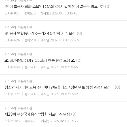
카테고리
자유게시판
댓
[영어 초급자 회화 소모임] OASIS에서 같이 영어 말문 터봐요! 🌴
(0)
글
조회수
183
좋아요
0
게시일
2026.08.08 15:45
카테고리
자유게시판
댓
🌱 봉사 연합동아리 <온기> 4.5 방학 기수 모집
(0)
글
조회수
424
좋아요
0
게시일
2026.08.07 22:26
카테고리
자유게시판
댓
🌊 SUMMER DIY CLUB | 여름 한정 모집 🌊
(0)
글
조회수
459
좋아요
0
게시일
2026.08.07 21:45
카테고리
자유게시판
댓
청소년 자기이해교육 주니어마인드클래스 <청년 멘토 양성 과정> 모집 (~8/19)
(0)
글
조회수
372
좋아요
0
게시일
2026.08.07 17:42
카테고리
자유게시판
댓
제23회 부산국제음식박람회 서포터즈 모집
(0)
글
조회수
382
좋아요
0
게시일
2026.08.07 16:27