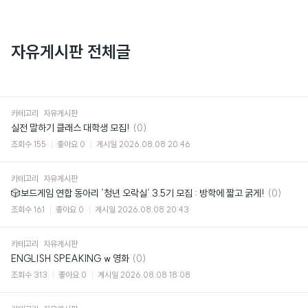
자유게시판 전체글
카테고리
자유게시판
댓
실전 말하기 클래스 대학생 모집!
(0)
글
조회수
155
좋아요
0
게시일
2026.08.08 20:46
카테고리
자유게시판
댓
🎲보드게임 연합 동아리 ‘청년 오락실‘ 3.5기 모집 : 방학에 짧고 굵게!
(0)
글
조회수
161
좋아요
0
게시일
2026.08.08 20:43
카테고리
자유게시판
댓
ENGLISH SPEAKING w 영화
(0)
글
조회수
313
좋아요
0
게시일
2026.08.08 18:08