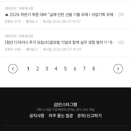
카테고리
자유게시판
댓
🔥 2026 하반기 취준 대비 「실제 인턴 선발 기출 과제 | 사업기획 과제 모의고사
(0)
글
조회수
379
좋아요
0
게시일
2026.08.07 15:57
카테고리
자유게시판
댓
[청년 디자이너 추가 모집🎨]글로벌 기업과 함께 실무 경험 쌓자 !(~8/14 마감)
(0)
글
조회수
686
좋아요
0
게시일
2026.08.07 14:29
1
2
3
4
5
6
7
8
...
인스타그램
대학 소식을 가장 빠르게 전하는 공식 SNS 채널
공지사항
자주 묻는 질문
문의/신고하기