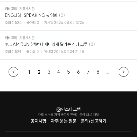
카테고리
자유게시판
댓
ENGLISH SPEAKING w 영화
(0)
글
조회수
526
좋아요
0
게시일
2026.08.05 12:26
카테고리
자유게시판
댓
🏃 JAM RUN (잼런) | 재미있게 달리는 러닝 크루
(0)
글
조회수
524
좋아요
0
게시일
2026.08.04 21:58
1
2
3
4
5
6
7
8
...
인스타그램
대학 소식을 가장 빠르게 전하는 공식 SNS 채널
공지사항
자주 묻는 질문
문의/신고하기