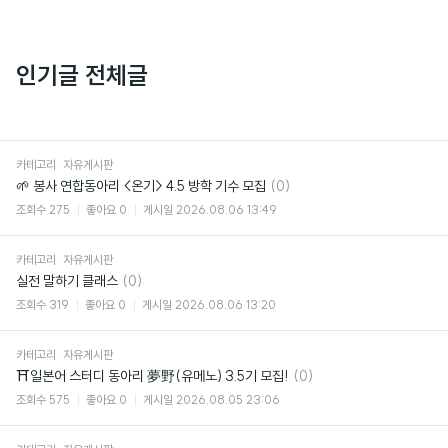
인기글 전체글
카테고리
자유게시판
댓
🌱 봉사 연합동아리 <온기> 4.5 방학 기수 모집
(0)
글
조회수
275
좋아요
0
게시일
2026.08.06 13:49
카테고리
자유게시판
댓
실전 말하기 클래스
(0)
글
조회수
319
좋아요
0
게시일
2026.08.06 13:20
카테고리
자유게시판
댓
⛩일본어 스터디 동아리 夢野(유메노) 3.5기 모집!
(0)
글
조회수
575
좋아요
0
게시일
2026.08.05 23:06