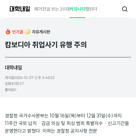
대
매거진
글 쓰는 20대
커뮤니티
캘린더
검
학
색
내
일
인기글
자유게시판
캄보디아 취업사기 유행 주의
대학내일
게시일
2025-10-27 오후 3:46:53
조회수
18597
좋아요
0
경찰청 국가수사본부는 10월 16일(목)부터 12월 31일(수)까지
11주간 국외 납치ㆍ감금 의심 및 피싱 범죄 특별자수ㆍ신고기간을
운영한다고 밝혔다. 이하는 경찰청 공지사항 전문