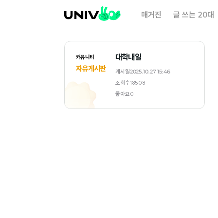
대
매거진
글 쓰는 20대
학
내
일
대학내일
커뮤니티
자유게시판
게시일
2025.10.27 15:46
조회수
18508
좋아요
0