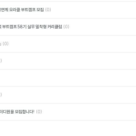
요
댓
좋
채용연계 오라클 부트캠프 모집
(0)
글
아
요
댓
좋
석 부트캠프 58기 실무 밀착형 커리큘럼
(0)
글
아
요
댓
좋

(0)
글
아
요
좋
)
아
요
좋
아
요
좋
)
아
요
댓
좋
스터디원을 모집합니다!
(0)
글
아
요
좋
아