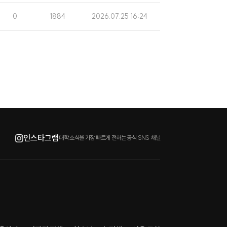
수
일
조
게
0
1884
2026.07.25 16:24
회
시
수
일
인스타그램
대학 소식을 가장 빠르게 전하는 공식 SNS 채널