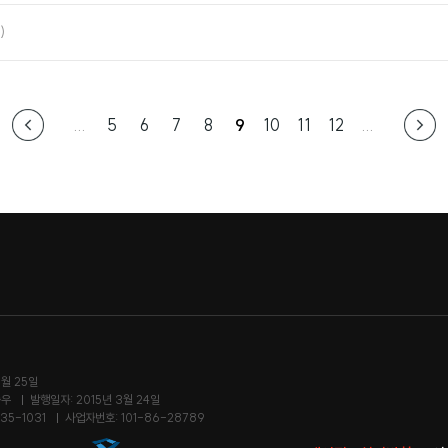
요
좋
)
아
요
...
5
6
7
8
9
10
11
12
...
7월 25일
승우
발행일자: 2015년 3월 24일
35-1031
사업자번호: 101-86-28789