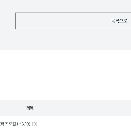
목록으로
제목
댓
좋
서포터즈 모집 (~8.10)
(0)
글
아