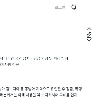
검
로그인
색
최
링
상
좋
크
단
아
복
으
요
까지 11주간 국외 납치ㆍ감금 의심 및 피싱 범죄
사
로
공지사항 전문
 속아 캄보디아 등 동남아 지역으로 유인된 후 감금, 폭행,
여러분께서는 아래 내용을 꼭 숙지하시어 피해를 입지