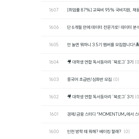
번
1607
[취업률 87%] 교육비 95% 국비지원, 
호
번
1606
단 6개월 만에 데이터 전문가로! 데이터 분
호
번
1605
안 놀면 뭐하니 3.5기 멤버를 모집합니다!
호
번
댓
1604
🎥 대학생 연합 독서동아리 ‘북로그’ 3기
(0
호
글
번
댓
1603
중국어 초급반/심화반 모집
(0)
호
글
번
댓
1602
🎥 대학생 연합 독서동아리 ‘북로그’ 3기
(0
호
글
번
1601
경제/금융 스터디 『MOMENTUM』에서 
호
번
댓
1600
인천 방학 때 뭐해? 베이킹 할래?
(0)
호
글