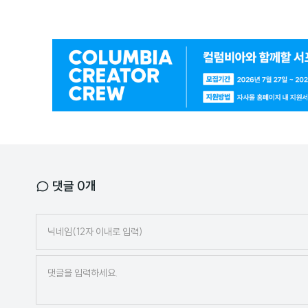
광
고
배
너
댓글
0
개
닉
네
임