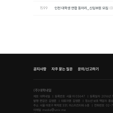
번
댓
1599
인천 대학생 연합 동아리_신입부원 모집
(0
호
글
공지사항
자주 묻는 질문
문의/신고하기
(주)대학내일
제호: 대학내일
등록번호: 서울 아 03647
등록일자: 2016년 
발행·편집인: 김영훈
대표자명: 김영훈
청소년 보호 책임자: 홍
주소: 서울 마포구 독막로 331, 마스터즈타워 6층
전화번호: 02-7
이메일: media@univ.me