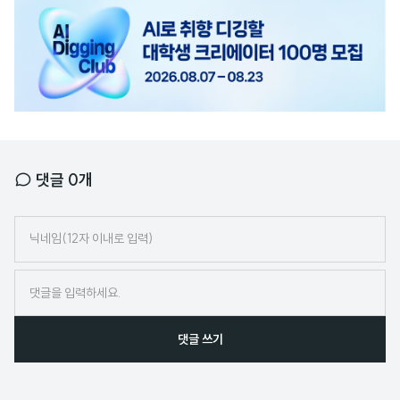
고
배
너
댓글
0
개
닉
네
임
댓글 쓰기