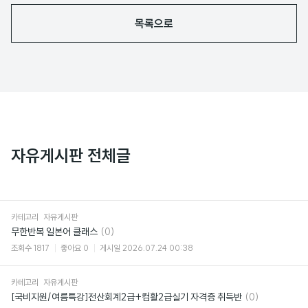
목록으로
자유게시판 전체글
카테고리
자유게시판
댓
무한반복 일본어 클래스
(0)
글
조회수
1817
좋아요
0
게시일
2026.07.24 00:38
카테고리
자유게시판
댓
[국비지원/여름특강]전산회계2급+컴활2급실기 자격증 취득반
(0)