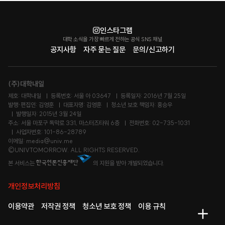
인스타그램
대학 소식을 가장 빠르게 전하는 공식 SNS 채널
공지사항
자주 묻는 질문
문의/신고하기
(주)대학내일
제호: 대학내일
등록번호: 서울 아 03647
등록일자: 2016년 7월 25일
발행·편집인: 김영훈
대표자명: 김영훈
청소년 보호 책임자: 홍승우
발행일자: 2015년 3월 24일
주소: 서울 마포구 독막로 331, 마스터즈타워 6층
전화번호: 02-735-1031
사업자번호: 101-86-28789
이메일: media@univ.me
©UNIVTOMORROW. ALL RIGHTS RESERVED.
본 서비스는
의 지원을 받아 개발되었습니다.
개인정보처리방침
이용약관
저작권 정책
청소년 보호 정책
이용 규칙
메