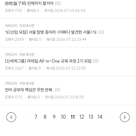
댓
你吃饭了吗 언제까지 할거야
(0)
글
조회수
1713
좋아요
0
게시일
2026.07.23 06:43
카테고리
자유게시판
댓
🫧[신입 모집] 서울 탐방 동아리 <어쩌다 발견한 서울>🫧
(0)
글
조회수
2059
좋아요
0
게시일
2026.07.22 23:44
카테고리
자유게시판
댓
[신세계그룹] 리테일 All-in-One 교육 과정 2기 모집
(0)
글
조회수
2267
좋아요
0
게시일
2026.07.22 22:55
카테고리
자유게시판
댓
언어 공부의 핵심은 무한 반복.
(0)
글
조회수
1772
좋아요
0
게시일
2026.07.22 15:50
...
7
8
9
10
11
12
13
14
...