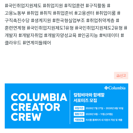
#국민취업지원제도 #취업지원 #직업훈련 #구직활동 #
고용노동부 #취업 #취직 #취업준비 #고용센터 #취업이룸 #
구직촉진수당 #생계지원 #한국형실업부조 #취업취약계층 #
훈련연계형 #국민취업지원제도1유형 #국민취업지원제도2유형 #
개발자 #개발자취업 #개발자양성교육 #인공지능 #빅데이터 #
클라우드 #연계미들웨어
신고
광
고
배
너