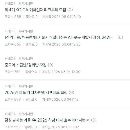
카테고리
자유게시판
댓
제 4기 KOICA 귀국인재 리크루터 모집
(0)
글
조회수
388
좋아요
0
게시일
2026.08.04 13:40
카테고리
자유게시판
댓
[전액무료/채용연계] 서울시가 밀어주는 AI·로봇 개발자 과정, 24명만 뽑아요 🤖
(0)
글
조회수
666
좋아요
0
게시일
2026.08.04 12:20
카테고리
자유게시판
댓
중국어 초급반/심화반 모집
(0)
글
조회수
753
좋아요
0
게시일
2026.08.04 12:00
카테고리
자유게시판
댓
2026년 제16기 디자인맵 서포터즈 모집
(0)
글
조회수
599
좋아요
0
게시일
2026.08.04 11:13
카테고리
자유게시판
댓
감성 넘치는 겨울 🌤️ 2026 하남 미사 호수 에너지런🏃
(0)
글
조회수
552
좋아요
0
게시일
2026.08.04 11:02