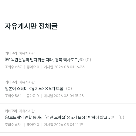
자유게시판 전체글
카테고리
자유게시판
댓
🌺「독립운동의 발자취를 따라, 경북 역사로드」🌺
(0)
글
조회수
687
좋아요
0
게시일
2026.08.04 16:36
카테고리
자유게시판
댓
일본어 스터디 <유메노> 3.5기 모집!
(0)
글
조회수
564
좋아요
0
게시일
2026.08.04 15:28
카테고리
자유게시판
댓
🎲보드게임 연합 동아리 ‘청년 오락실‘ 3.5기 모집 : 방학에 짧고 굵게!
(0)
글
조회수
634
좋아요
0
게시일
2026.08.04 14:19