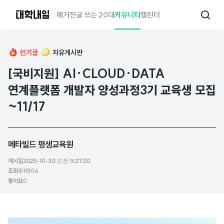
대
매거진
글 쓰는 20대
커뮤니티
캘린더
검
학
색
내
일
인기글
자유게시판
[국비지원] AI·CLOUD·DATA
연계플랫폼 개발자 양성과정3기 교육생 모집
~11/17
메타빌드 평생교육원
게시일
2025-10-30 오전 9:27:30
조회수
18106
좋아요
0