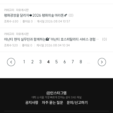
카테고리
자유게시판
댓
평화광장을 달리자🍁2026 평화의숲 마라톤🍂
(0)
글
조회수
630
좋아요
0
게시일
2026.08.04 10:57
카테고리
자유게시판
댓
아난티 현직 실무진과 함께하는🏨「아난티 호스피탈리티 서비스 경험 디자인 아카데미」
(0)
글
조회수
520
좋아요
0
게시일
2026.08.04 10:34
1
2
3
4
5
6
7
8
...
인스타그램
대학 소식을 가장 빠르게 전하는 공식 SNS 채널
공지사항
자주 묻는 질문
문의/신고하기