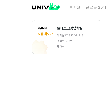
대
매거진
글 쓰는 20대
학
내
일
솔데스크강남학원
커뮤니티
자유게시판
게시일
2025.12.02 12:16
조회수
16079
좋아요
0