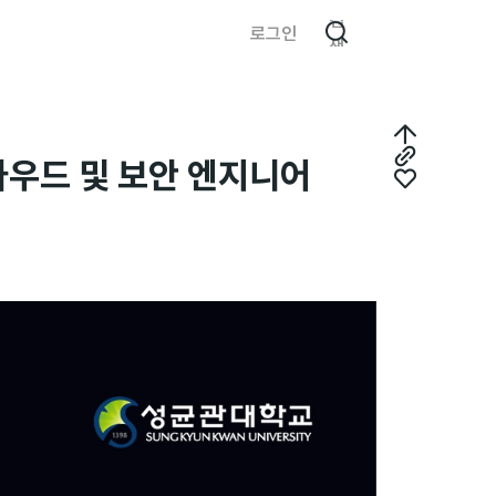
검
로그인
색
최
클라우드 및 보안 엔지니어
링
상
좋
크
단
아
복
으
요
사
로