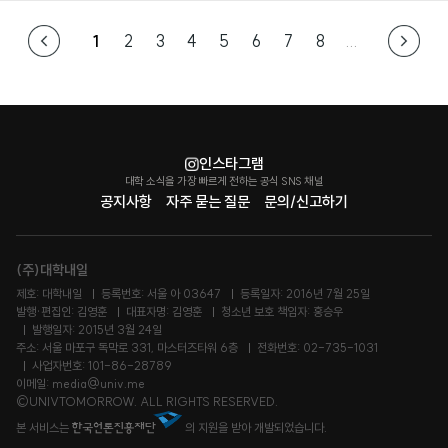
1
2
3
4
5
6
7
8
...
인스타그램
대학 소식을 가장 빠르게 전하는 공식 SNS 채널
공지사항
자주 묻는 질문
문의/신고하기
(주)대학내일
제호: 대학내일
등록번호: 서울 아 03647
등록일자: 2016년 7월 25일
발행·편집인: 김영훈
대표자명: 김영훈
청소년 보호 책임자: 홍승우
발행일자: 2015년 3월 24일
주소: 서울 마포구 독막로 331, 마스터즈타워 6층
전화번호: 02-735-1031
사업자번호: 101-86-28789
이메일: media@univ.me
©UNIVTOMORROW. ALL RIGHTS RESERVED.
본 서비스는
의 지원을 받아 개발되었습니다.