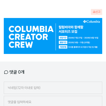
신고
광
고
배
너
댓글
0
개
닉
네
임