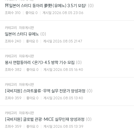
댓
⛩일본어 스터디 동아리 夢野(유메노) 3.5기 모집!
(0)
글
조회수
310
좋아요
0
게시일
2026.08.05 23:06
카테고리
자유게시판
댓
일본어 스터디 유메노
(0)
글
조회수
240
좋아요
0
게시일
2026.08.05 21:47
카테고리
자유게시판
댓
봉사 연합동아리 <온기> 4.5 방학 기수 모집
(0)
글
조회수
382
좋아요
0
게시일
2026.08.05 16:40
카테고리
자유게시판
댓
[국비지원] 스마트물류·무역 실무 전문가 양성과정
(0)
글
조회수
359
좋아요
0
게시일
2026.08.05 13:40
카테고리
자유게시판
댓
[국비지원] 글로벌 관광·MICE 실무인재 양성과정
(0)
글
조회수
359
좋아요
0
게시일
2026.08.05 13:39