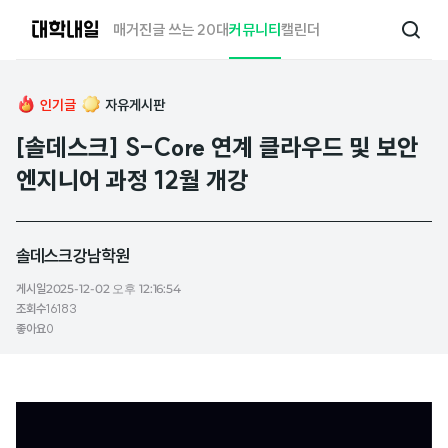
대
매거진
글 쓰는 20대
커뮤니티
캘린더
검
학
색
내
일
인기글
자유게시판
[솔데스크] S-Core 연계 클라우드 및 보안
엔지니어 과정 12월 개강
솔데스크강남학원
게시일
2025-12-02 오후 12:16:54
조회수
16183
좋아요
0