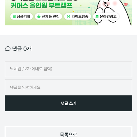
배
너
댓글
0
개
닉
네
임
댓글 쓰기
목록으로