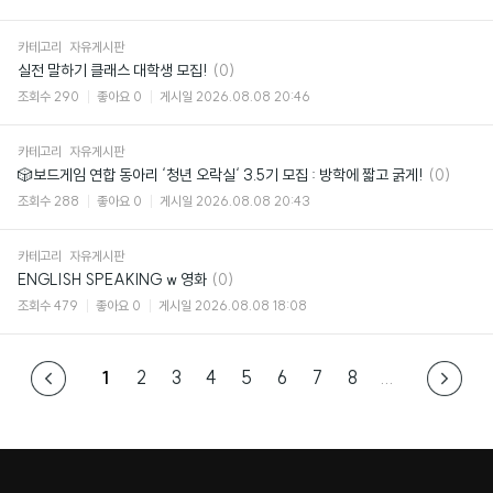
카테고리
자유게시판
댓
실전 말하기 클래스 대학생 모집!
(0)
글
조회수
290
좋아요
0
게시일
2026.08.08 20:46
카테고리
자유게시판
댓
🎲보드게임 연합 동아리 ‘청년 오락실‘ 3.5기 모집 : 방학에 짧고 굵게!
(0)
글
조회수
288
좋아요
0
게시일
2026.08.08 20:43
카테고리
자유게시판
댓
ENGLISH SPEAKING w 영화
(0)
글
조회수
479
좋아요
0
게시일
2026.08.08 18:08
1
2
3
4
5
6
7
8
...