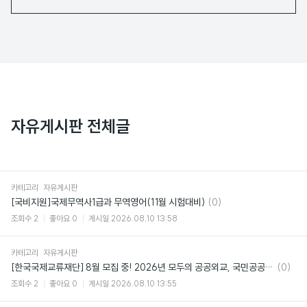
자유게시판 전체글
카테고리
자유게시판
댓
[국비지원]국제무역사1급과 무역영어(11월 시험대비)
(0)
글
조회수
2
좋아요
0
게시일
2026.08.10 13:58
카테고리
자유게시판
댓
[한국국제교류재단] 8월 모집 중! 2026년 모두의 공공외교, 국민공공외교아카데미
(0)
글
조회수
2
좋아요
0
게시일
2026.08.10 13:55