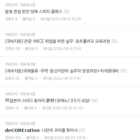
카테고리
자유게시판
댓
발표 면접 완전 정복 스피치 클래스
(0)
글
조회수
5
좋아요
0
게시일
2026.08.10 13:28
카테고리
자유게시판
댓
[국비지원] 관광·MICE 취업을 위한 실무·포트폴리오 교육과정
(0)
글
조회수
28
좋아요
0
게시일
2026.08.10 11:41
카테고리
자유게시판
댓
[국비지원]국제물류·무역·원산지관리 실무자 양성과정+자격증대비
(0)
글
조회수
25
좋아요
0
게시일
2026.08.10 11:41
카테고리
자유게시판
댓
⛩일본어 스터디 동아리 夢野(유메노) 3.5기 모집!
(0)
글
조회수
10
좋아요
0
게시일
2026.08.10 07:20
카테고리
자유게시판
댓
𝗱𝗲𝗖𝗢𝗥𝗘𝗿𝗮𝘁𝗶𝗼𝗻: 나만의 코어를 찾아서
(0)
글
조회수
416
좋아요
0
게시일
2026.08.09 23:14