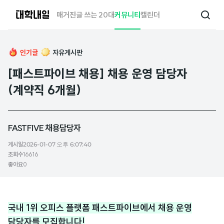
대
매거진
글 쓰는 20대
커뮤니티
캘린더
검
학
색
내
일
인기글
자유게시판
[패스트파이브 채용] 채용 운영 담당자
(계약직 6개월)
FASTFIVE 채용담당자
게시일
2026-01-07 오후 6:07:40
조회수
16616
좋아요
0
국내 1위 오피스 플랫폼 패스트파이브에서 채용 운영
담당자를 모집합니다!