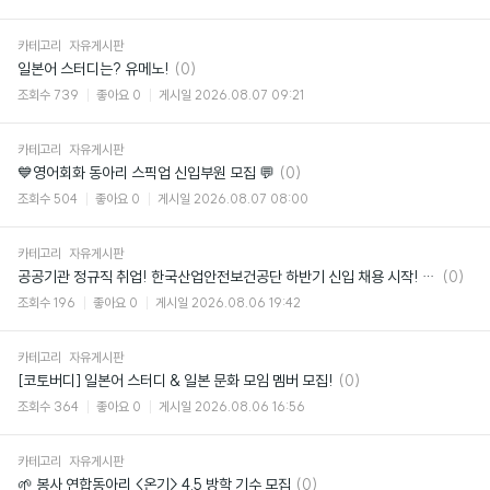
카테고리
자유게시판
댓
일본어 스터디는? 유메노!
(0)
글
조회수
739
좋아요
0
게시일
2026.08.07 09:21
카테고리
자유게시판
댓
💙영어회화 동아리 스픽업 신입부원 모집 💬
(0)
글
조회수
504
좋아요
0
게시일
2026.08.07 08:00
카테고리
자유게시판
댓
공공기관 정규직 취업! 한국산업안전보건공단 하반기 신입 채용 시작! (~8/24)
(0)
글
조회수
196
좋아요
0
게시일
2026.08.06 19:42
카테고리
자유게시판
댓
[코토버디] 일본어 스터디 & 일본 문화 모임 멤버 모집!
(0)
글
조회수
364
좋아요
0
게시일
2026.08.06 16:56
카테고리
자유게시판
댓
🌱 봉사 연합동아리 <온기> 4.5 방학 기수 모집
(0)