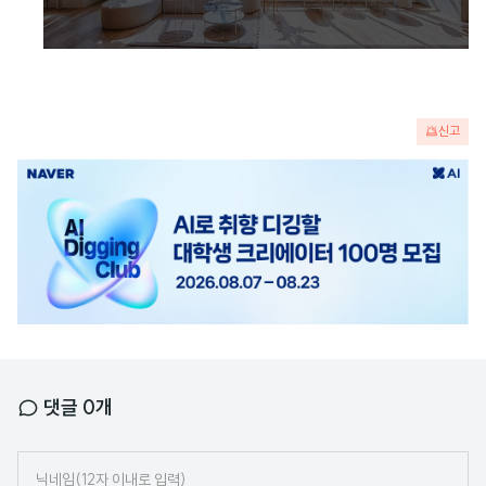
신고
광
고
배
너
댓글
0
개
닉