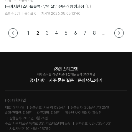
카테고리
자유게시판
댓
[국비지원] 스마트물류·무역 실무 전문가 양성과정
(0)
글
조회수
551
좋아요
0
게시일
2026.08.05 13:40
1
2
3
4
5
6
7
8
...
인스타그램
대학 소식을 가장 빠르게 전하는 공식 SNS 채널
공지사항
자주 묻는 질문
문의/신고하기
(주)대학내일
제호: 대학내일
등록번호: 서울 아 03647
등록일자: 2016년 7월 25일
발행·편집인: 김영훈
대표자명: 김영훈
청소년 보호 책임자: 홍승우
발행일자: 2015년 3월 24일
주소: 서울 마포구 독막로 331, 마스터즈타워 6층
전화번호: 02-735-1031
사업자번호: 101-86-28789